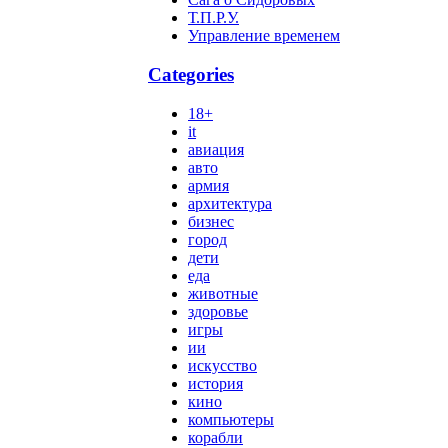
Т.П.Р.У.
Управление временем
Categories
18+
it
авиация
авто
армия
архитектура
бизнес
город
дети
еда
животные
здоровье
игры
ии
искусство
история
кино
компьютеры
корабли