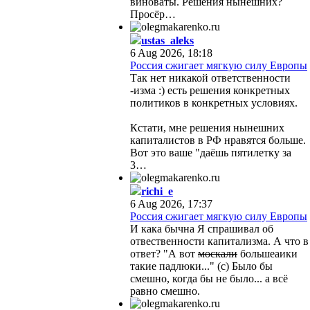
виноваты. Решения нынешних?
Просёр…
ustas_aleks
6 Aug 2026, 18:18
Россия сжигает мягкую силу Европы
Так нет никакой ответственности
-изма :) есть решения конкретных
политиков в конкретных условиях.
Кстати, мне решения нынешних
капиталистов в РФ нравятся больше.
Вот это ваше "даёшь пятилетку за
3…
richi_e
6 Aug 2026, 17:37
Россия сжигает мягкую силу Европы
И кака бычна Я спрашивал об
отвественности капитализма. А что в
ответ? "А вот
москали
большеаики
такие падлюки..." (с) Было бы
смешно, когда бы не было... а всё
равно смешно.