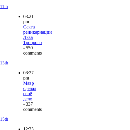
11th
03:21
pm
Секта
реинкарнации
Льва
Троцкого
- 550
comments
13th
08:27
pm
Мавр
сделал
своё
дело
- 337
comments
15th
12:33