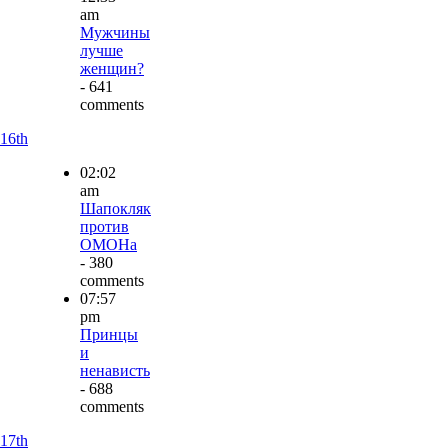
am
Мужчины
лучше
женщин?
- 641
comments
16th
02:02
am
Шапокляк
против
ОМОНа
- 380
comments
07:57
pm
Принцы
и
ненависть
- 688
comments
17th