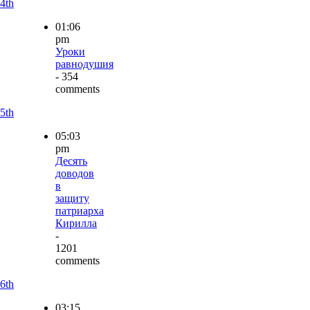
4th
01:06
pm
Уроки
равнодушия
- 354
comments
5th
05:03
pm
Десять
доводов
в
защиту
патриарха
Кирилла
-
1201
comments
6th
03:15