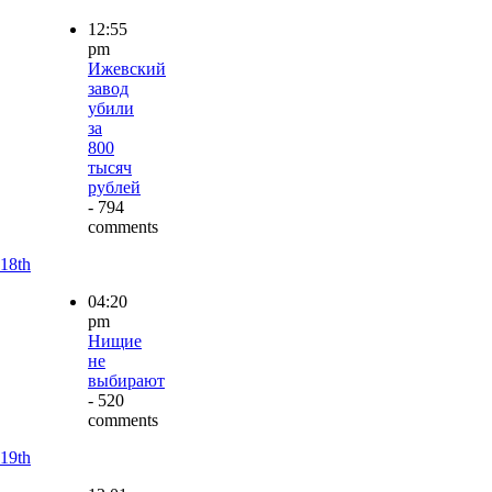
12:55
pm
Ижевский
завод
убили
за
800
тысяч
рублей
- 794
comments
18th
04:20
pm
Нищие
не
выбирают
- 520
comments
19th