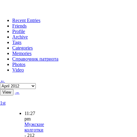
Recent Entries
Friends
Profile
Archive
Tags
Categories
Memories
Справочник патриота
Photos
Video
←
→
1st
11:27
pm
Мужские
колготки
- 212