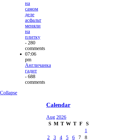
на
самом
деле
асфальт
меняли
на
плитку
- 280
comments
07:06
pm
Англичанка
гадит
- 688
comments
Collapse
Calendar
Aug
2026
S
M
T
W
T
F
S
1
2
3
4
5
6
7
8