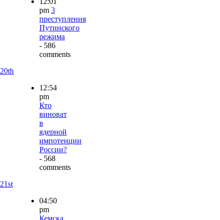
12:01
pm
3
преступления
Путинского
режима
- 586
comments
20th
12:54
pm
Кто
виноват
в
ядерной
импотенции
России?
- 568
comments
21st
04:50
pm
Кемска