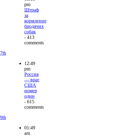
pm
Штраф
за
кормление
бродячих
собак
- 413
comments
7th
12:49
pm
Россия
— враг
США
номер
один
- 615
comments
9th
01:49
am