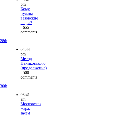
pm
Кому
нужны
вазовские
ведра?
- 655
comments
28th
04:44
pm
Метод
Паниковского
(продолжение)
- 500
comments
30th
03:41
am
Московская
жара:
зачем