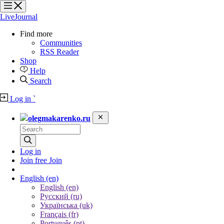
?
?
?
?
LiveJournal
Find more
Communities
RSS Reader
Shop
Help
Search
Log in
`
olegmakarenko.ru
Log in
Join free
Join
English
(en)
English (en)
Русский (ru)
Українська (uk)
Français (fr)
Português (pt)