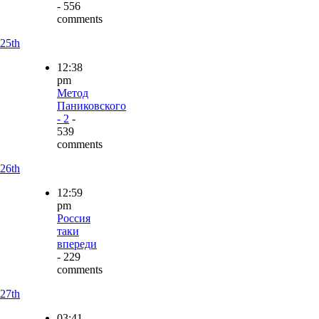
- 556
comments
25th
12:38
pm
Метод
Паниковского
- 2
-
539
comments
26th
12:59
pm
Россия
таки
впереди
- 229
comments
27th
03:41