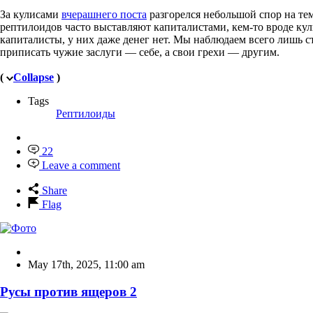
За кулисами
вчерашнего поста
разгорелся небольшой спор на тем
рептилоидов часто выставляют капиталистами, кем-то вроде куль
капиталисты, у них даже денег нет. Мы наблюдаем всего лишь с
приписать чужие заслуги — себе, а свои грехи — другим.
(
Collapse
)
Tags
Рептилоиды
22
Leave a comment
Share
Flag
May 17th, 2025
,
11:00 am
Русы против ящеров 2