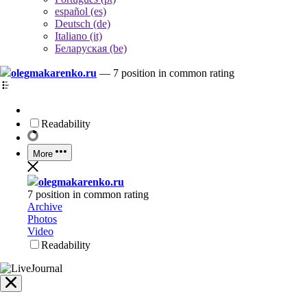
español (es)
Deutsch (de)
Italiano (it)
Беларуская (be)
olegmakarenko.ru
—
7 position in common rating
Readability
More
olegmakarenko.ru
7 position in common rating
Archive
Photos
Video
Readability