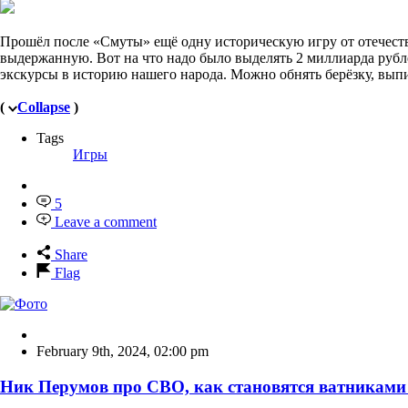
Прошёл после «Смуты» ещё одну историческую игру от отечеств
выдержанную. Вот на что надо было выделять 2 миллиарда рубле
экскурсы в историю нашего народа. Можно обнять берёзку, вып
(
Collapse
)
Tags
Игры
5
Leave a comment
Share
Flag
February 9th, 2024
,
02:00 pm
Ник Перумов про СВО, как становятся ватниками 