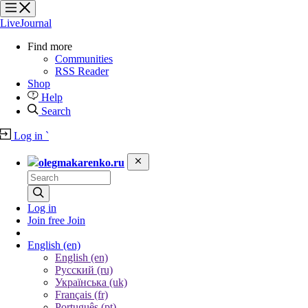
?
?
?
?
LiveJournal
Find more
Communities
RSS Reader
Shop
Help
Search
Log in
`
olegmakarenko.ru
Log in
Join free
Join
English
(en)
English (en)
Русский (ru)
Українська (uk)
Français (fr)
Português (pt)