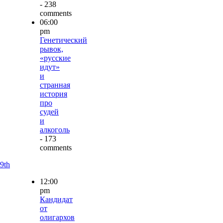
- 238
comments
06:00
pm
Генетический
рывок,
«русские
идут»
и
странная
история
про
судей
и
алкоголь
- 173
comments
9th
12:00
pm
Кандидат
от
олигархов