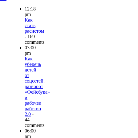
12:18
pm
Как
стать
расистом
- 169
comments
03:00
pm
Как
уберечь
детей
от
соцсетей,
разворот
«Фейсбука»
и
рабочее
рабство
2.0
-
44
comments
06:00
pm