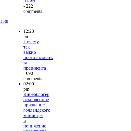
плохо
- 222
comments
15th
12:23
pm
Почему
так
важно
проголосовать
за
президента
- 690
comments
02:00
pm
Киберблогер,
откровенное
признание
голландского
министра
и
понижение