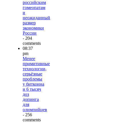
российским
гомеопатам
и
неожиданный
размер
экономики
России
- 204
comments
08:37
pm
Менее
примитивные
технологии,
серьёзные
проблемы
у биткоина
и 6 тысяч
доз
допинга
для
олимпийцев
- 256
comments