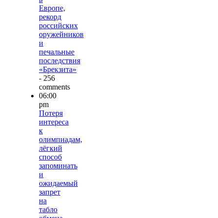
Европе,
рекорд
российских
оружейников
и
печальные
последствия
«Брекзита»
- 256
comments
06:00
pm
Потеря
интереса
к
олимпиадам,
лёгкий
способ
запоминать
и
ожидаемый
запрет
на
табло