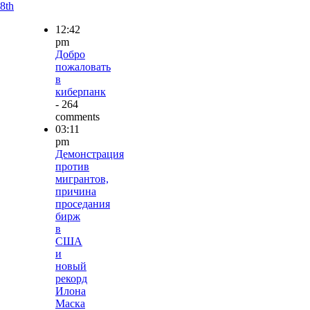
8th
12:42
pm
Добро
пожаловать
в
киберпанк
- 264
comments
03:11
pm
Демонстрация
против
мигрантов,
причина
проседания
бирж
в
США
и
новый
рекорд
Илона
Маска