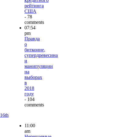
кредитного
рейтинга
США
- 78
comments
07:54
pm
Правда
о
биткоине,
супердревесина
и
манипуляции
на
выборах
в
2018
году
- 104
comments
16th
11:00
am
Нерешаемые