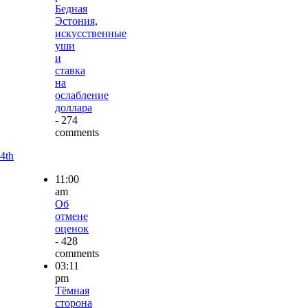
Бедная
Эстония,
искусственные
уши
и
ставка
на
ослабление
доллара
- 274
comments
4th
11:00
am
Об
отмене
оценок
- 428
comments
03:11
pm
Тёмная
сторона