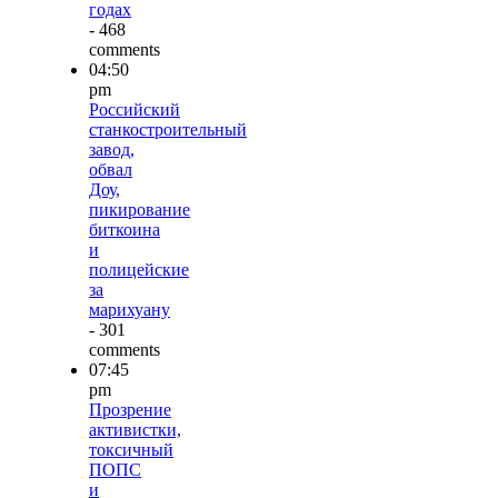
годах
- 468
comments
04:50
pm
Российский
станкостроительный
завод,
обвал
Доу,
пикирование
биткоина
и
полицейские
за
марихуану
- 301
comments
07:45
pm
Прозрение
активистки,
токсичный
ПОПС
и