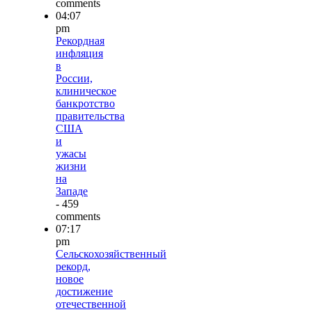
comments
04:07
pm
Рекордная
инфляция
в
России,
клиническое
банкротство
правительства
США
и
ужасы
жизни
на
Западе
- 459
comments
07:17
pm
Сельскохозяйственный
рекорд,
новое
достижение
отечественной