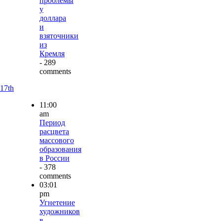
проблемы
у
доллара
и
взяточники
из
Кремля
- 289
comments
17th
11:00
am
Период
расцвета
массового
образования
в России
- 378
comments
03:01
pm
Угнетение
художников
в