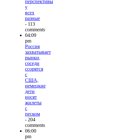
перспективы
у
всех
разные
- 113
comments
04:09
pm
Россия
захватывает
рынки,
соседи
ссорятся
с
США,
немецкие
дети
носят
жилеты
с
песком
- 204
comments
06:00
pm