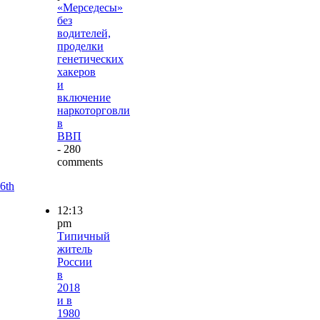
«Мерседесы»
без
водителей,
проделки
генетических
хакеров
и
включение
наркоторговли
в
ВВП
- 280
comments
6th
12:13
pm
Типичный
житель
России
в
2018
и в
1980