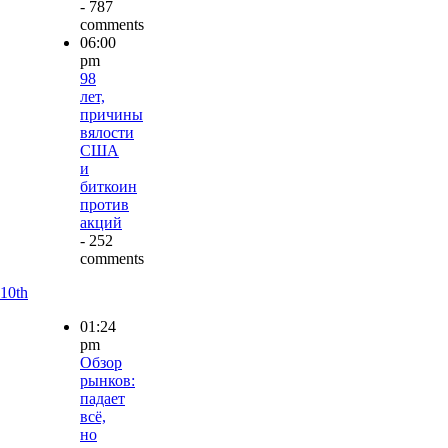
- 787
comments
06:00
pm
98
лет,
причины
вялости
США
и
биткоин
против
акций
- 252
comments
10th
01:24
pm
Обзор
рынков:
падает
всё,
но