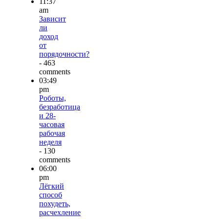
11:37
am
Зависит
ли
доход
от
порядочности?
- 463
comments
03:49
pm
Роботы,
безработица
и 28-
часовая
рабочая
неделя
- 130
comments
06:00
pm
Лёгкий
способ
похудеть,
расчехление