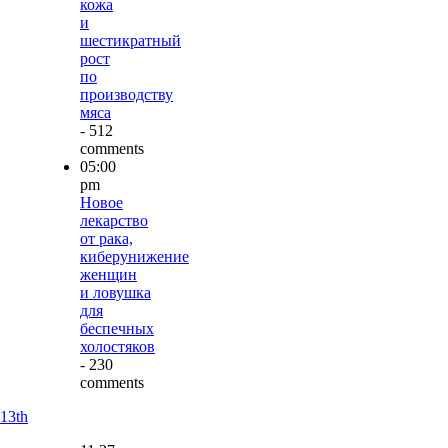
кожа
и
шестикратный
рост
по
производству
мяса
- 512
comments
05:00
pm
Новое
лекарство
от рака,
киберунижение
женщин
и ловушка
для
беспечных
холостяков
- 230
comments
13th