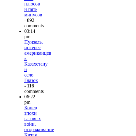
плюсов
и пять
минусов
- 892
comments
03:14
pm
Пунзель,
интерес
американцев
к
Казахстану
и
село
Глазок
- 116
comments
06:22
pm
Конец
эпохи
газовых
войн,
огораживание
Китая