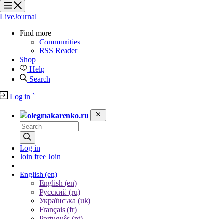
?
?
?
?
LiveJournal
Find more
Communities
RSS Reader
Shop
Help
Search
Log in
`
olegmakarenko.ru
Log in
Join free
Join
English
(en)
English (en)
Русский (ru)
Українська (uk)
Français (fr)
Português (pt)