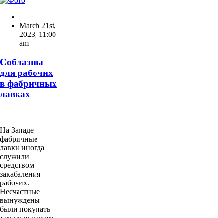
March 21st,
2023
,
11:00
am
Соблазны
для рабочих
в фабричных
лавках
На Западе
фабричные
лавки иногда
служили
средством
закабаления
рабочих.
Несчастные
вынуждены
были покупать
там по высоким