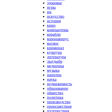
здоровье
игры
ии
искусство
история
кино
компьютеры
корабли
коронавирус
космос
криминал
культура
литература
лытдыбр
медицина
музыка
напитки
наука
недвижимость
образование
общество
политика
производство
происшествия
путешествия