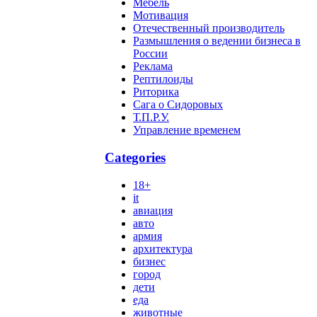
Мебель
Мотивация
Отечественный производитель
Размышления о ведении бизнеса в
России
Реклама
Рептилоиды
Риторика
Сага о Сидоровых
Т.П.Р.У.
Управление временем
Categories
18+
it
авиация
авто
армия
архитектура
бизнес
город
дети
еда
животные