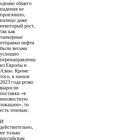
однако общего
падения не
произошло,
налицо даже
некоторый рост,
так как
танкерные
отправки нефти
были весьма
успешно
перенаправлены
из Европы в
Азию. Кроме
того, в начале
2023 года резко
выросли
поставки «в
неизвестную
локацию», то
есть теневые.
И
действительно,
не только
российские