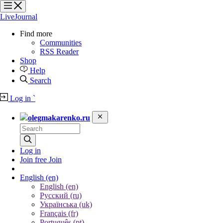
?
?
?
?
LiveJournal
Find more
Communities
RSS Reader
Shop
Help
Search
Log in
`
olegmakarenko.ru
Log in
Join free
Join
English
(en)
English (en)
Русский (ru)
Українська (uk)
Français (fr)
Português (pt)