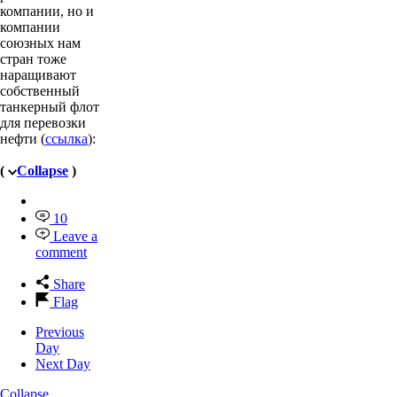
компании, но и
компании
союзных нам
стран тоже
наращивают
собственный
танкерный флот
для перевозки
нефти (
ссылка
):
(
Collapse
)
10
Leave a
comment
Share
Flag
Previous
Day
Next Day
Collapse