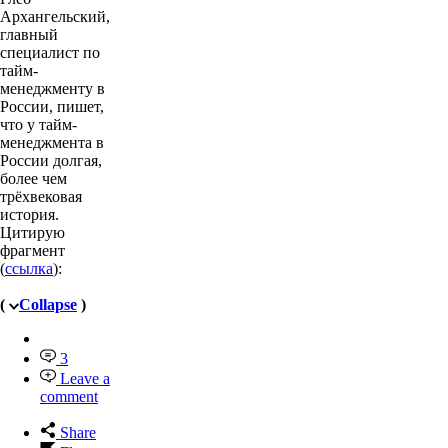
Архангельский,
главный
специалист по
тайм-
менеджменту в
России, пишет,
что у тайм-
менеджмента в
России долгая,
более чем
трёхвековая
история.
Цитирую
фрагмент
(
ссылка
):
(
Collapse
)
3
Leave a
comment
Share