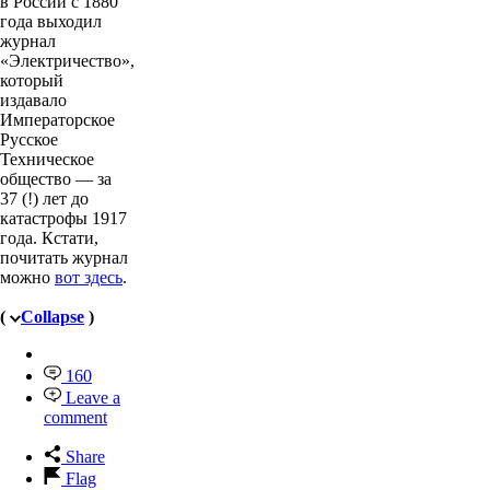
в России с 1880
года выходил
журнал
«Электричество»,
который
издавало
Императорское
Русское
Техническое
общество — за
37 (!) лет до
катастрофы 1917
года. Кстати,
почитать журнал
можно
вот здесь
.
(
Collapse
)
160
Leave a
comment
Share
Flag