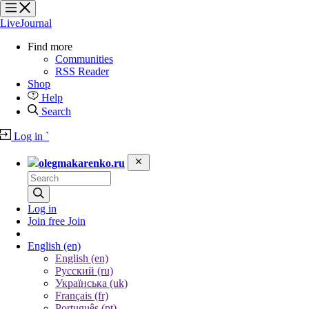
?
?
?
?
LiveJournal
Find more
Communities
RSS Reader
Shop
Help
Search
Log in
`
olegmakarenko.ru
Log in
Join free
Join
English
(en)
English (en)
Русский (ru)
Українська (uk)
Français (fr)
Português (pt)