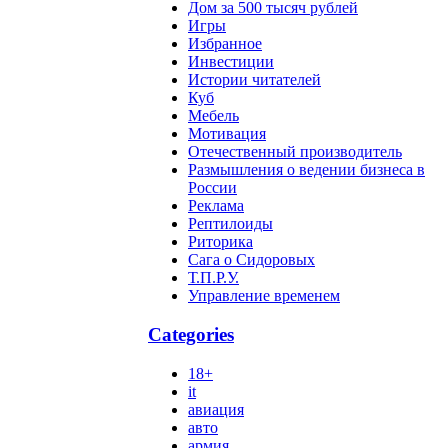
Дом за 500 тысяч рублей
Игры
Избранное
Инвестиции
Истории читателей
Куб
Мебель
Мотивация
Отечественный производитель
Размышления о ведении бизнеса в
России
Реклама
Рептилоиды
Риторика
Сага о Сидоровых
Т.П.Р.У.
Управление временем
Categories
18+
it
авиация
авто
армия