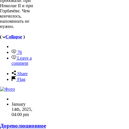
пробовали: при
Николае II и при
Горбачёве. Чем
кончилось,
напоминать не
нужно.
(
Collapse
)
76
Leave a
comment
Share
Flag
January
14th, 2025
,
04:00 pm
Дореволюционное