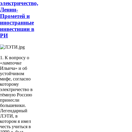
электричество,
Ленин-
Прометей и
иностранные
инвестиции в
РИ
1. К вопросу о
«лампочке
Ильича» и об
устойчивом
мифе, согласно
которому
электричество в
тёмную Россию
принесли
большевики.
Легендарный
ЛЭТИ, в
котором я имел
честь учиться в
1990-е, был