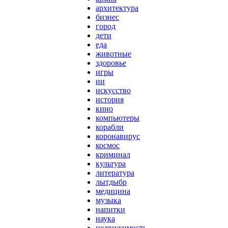
архитектура
бизнес
город
дети
еда
животные
здоровье
игры
ии
искусство
история
кино
компьютеры
корабли
коронавирус
космос
криминал
культура
литература
лытдыбр
медицина
музыка
напитки
наука
недвижимость