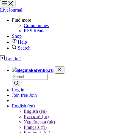
?
?
?
?
LiveJournal
Find more
Communities
RSS Reader
Shop
Help
Search
Log in
`
olegmakarenko.ru
Log in
Join free
Join
English
(en)
English (en)
Русский (ru)
Українська (uk)
Français (fr)
Português (pt)