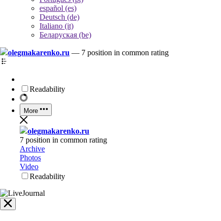
español (es)
Deutsch (de)
Italiano (it)
Беларуская (be)
olegmakarenko.ru
—
7 position in common rating
Readability
More
olegmakarenko.ru
7 position in common rating
Archive
Photos
Video
Readability