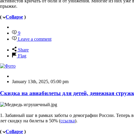
активистов кричать от боли и от унижения. Многие из них уже 
прыжке.
(
Collapse
)
9
Leave a comment
Share
Flag
January 13th, 2025
,
05:00 pm
Скидка на авиабилеты для детей, денежная струж
1. Забавный шаг в рамках заботы о демографии России. Теперь в
лет скидку на билеты в 50% (
ссылка
).
(
Collapse
)