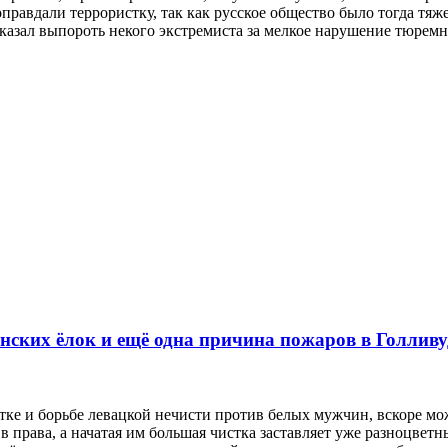
равдали террористку, так как русское общество было тогда тяж
казал выпороть некого экстремиста за мелкое нарушение тюрем
енских ёлок и ещё одна причина пожаров в Голливу
стке и борьбе левацкой нечисти против белых мужчин, вскоре мо
 права, а начатая им большая чистка заставляет уже разноцветн