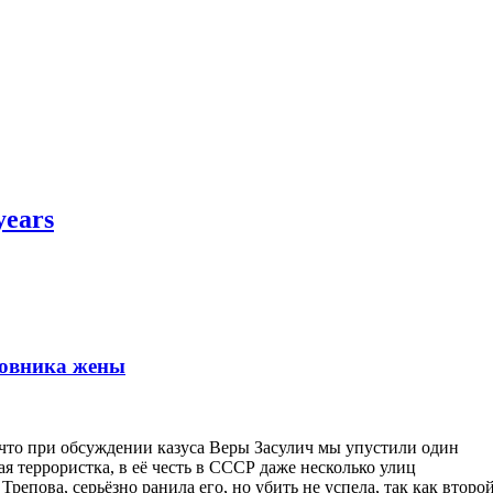
years
бовника жены
 что при обсуждении казуса Веры Засулич мы упустили один
я террористка, в её честь в СССР даже несколько улиц
репова, серьёзно ранила его, но убить не успела, так как второ