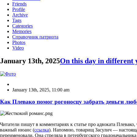
Friends
Profile
Archive
Tags
Categories
Memories
Справочник патриота
Photos
Video
January 13th, 2025
On this day in different 
January 13th, 2025
,
11:00 am
Как Плевако помог рогоносцу забрать деньги лю
Читатели пишут в комментариях к статье про адвоката Плевако,
важный нюанс (
ссылка
). Напомню, товарищ Засулич — настояща
переименовали. Она стреляла в петербургского градоначальника Т