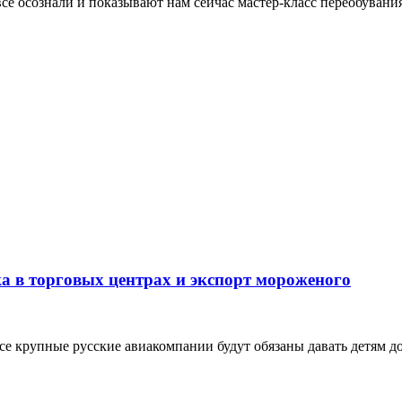
всё осознали и показывают нам сейчас мастер-класс переобувани
ка в торговых центрах и экспорт мороженого
се крупные русские авиакомпании будут обязаны давать детям до