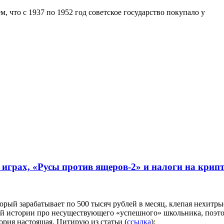
, что с 1937 по 1952 год советское государство покупало у
грах, «Русы против ящеров-2» и налоги на крип
рый зарабатывает по 500 тысяч рублей в месяц, клепая нехитры
ой истории про несуществующего «успешного» школьника, поэт
тория настоящая. Цитирую из статьи (
ссылка
):