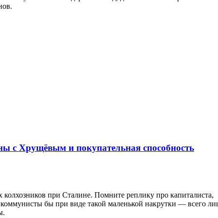
нов.
ны с Хрущёвым и покупательная способность
х колхозников при Сталине. Помните реплику про капиталиста,
, коммунисты бы при виде такой маленькой накрутки — всего ли
ы.