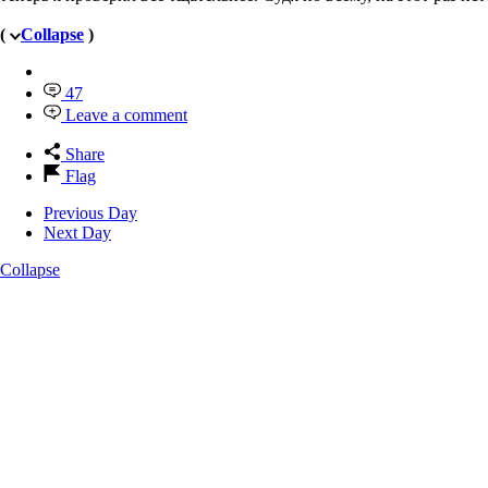
(
Collapse
)
47
Leave a comment
Share
Flag
Previous Day
Next Day
Collapse