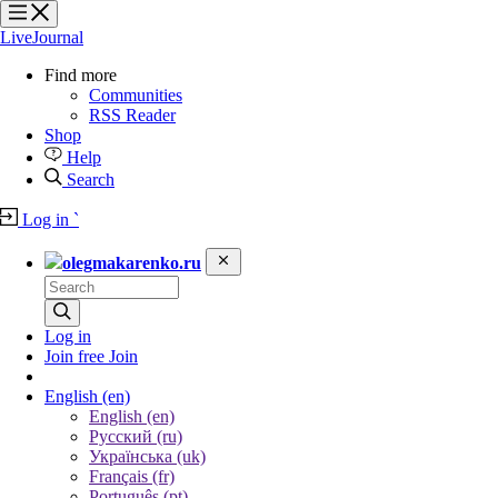
?
?
?
?
LiveJournal
Find more
Communities
RSS Reader
Shop
Help
Search
Log in
`
olegmakarenko.ru
Log in
Join free
Join
English
(en)
English (en)
Русский (ru)
Українська (uk)
Français (fr)
Português (pt)