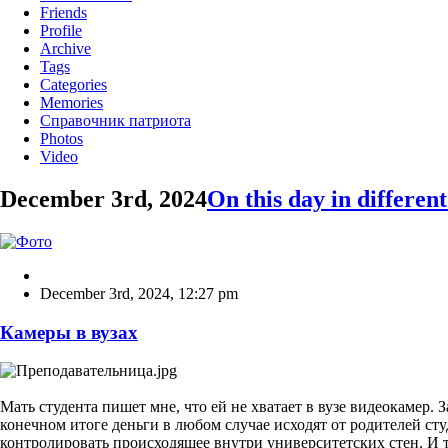
Friends
Profile
Archive
Tags
Categories
Memories
Справочник патриота
Photos
Video
December 3rd, 2024
On this day in different
December 3rd, 2024
,
12:27 pm
Камеры в вузах
Мать студента пишет мне, что ей не хватает в вузе видеокамер. 
конечном итоге деньги в любом случае исходят от родителей ст
контролировать происходящее внутри университетских стен. И та