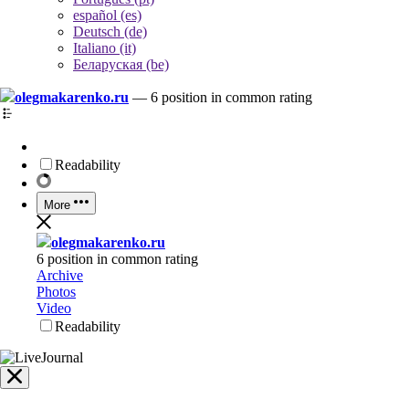
español (es)
Deutsch (de)
Italiano (it)
Беларуская (be)
olegmakarenko.ru
—
6 position in common rating
Readability
More
olegmakarenko.ru
6 position in common rating
Archive
Photos
Video
Readability