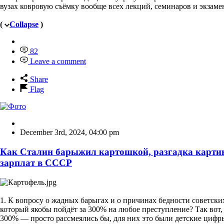
вузах ковровую съёмку вообще всех лекций, семинаров и экзаме
(
Collapse
)
82
Leave a comment
Share
Flag
December 3rd, 2024
,
04:00 pm
Как Сталин барыжил картошкой, разгадка карти
зарплат в СССР
1. К вопросу о жадных барыгах и о причинах бедности советски
который якобы пойдёт за 300% на любое преступление? Так вот
300% — просто рассмеялись бы, для них это были детские цифр