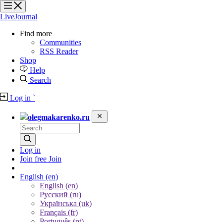
?
?
?
?
LiveJournal
Find more
Communities
RSS Reader
Shop
Help
Search
Log in
`
olegmakarenko.ru
Log in
Join free
Join
English
(en)
English (en)
Русский (ru)
Українська (uk)
Français (fr)
Português (pt)