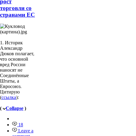
рост
торговли со
странами ЕС
1. Историк
Александр
Дюков полагает,
что основной
вред России
наносят не
Соединённые
Штаты, а
Евросоюз.
Цитирую
(
ссылка
):
(
Collapse
)
18
Leave a