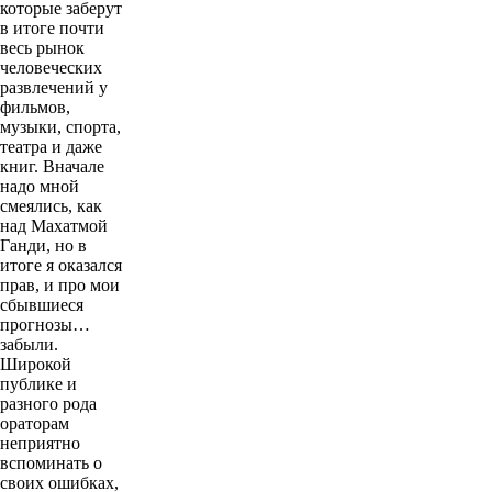
которые заберут
в итоге почти
весь рынок
человеческих
развлечений у
фильмов,
музыки, спорта,
театра и даже
книг. Вначале
надо мной
смеялись, как
над Махатмой
Ганди, но в
итоге я оказался
прав, и про мои
сбывшиеся
прогнозы…
забыли.
Широкой
публике и
разного рода
ораторам
неприятно
вспоминать о
своих ошибках,