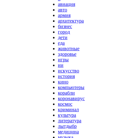
авиация
авто
армия
архитектура
бизнес
город
дети
еда
животные
здоровье
игры
ии
искусство
история
кино
компьютеры
корабли
коронавирус
космос
криминал
культура
литература
лытдыбр
медицина
музыка