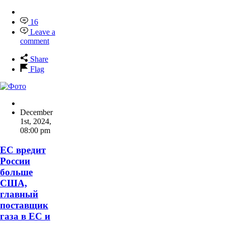
16
Leave a
comment
Share
Flag
December
1st, 2024
,
08:00 pm
ЕС вредит
России
больше
США,
главный
поставщик
газа в ЕС и