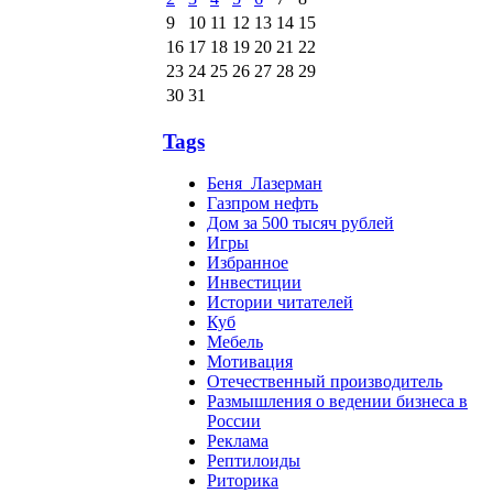
9
10
11
12
13
14
15
16
17
18
19
20
21
22
23
24
25
26
27
28
29
30
31
Tags
Беня_Лазерман
Газпром нефть
Дом за 500 тысяч рублей
Игры
Избранное
Инвестиции
Истории читателей
Куб
Мебель
Мотивация
Отечественный производитель
Размышления о ведении бизнеса в
России
Реклама
Рептилоиды
Риторика