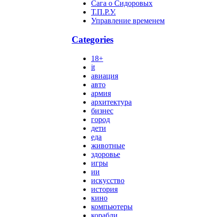
Сага о Сидоровых
Т.П.Р.У.
Управление временем
Categories
18+
it
авиация
авто
армия
архитектура
бизнес
город
дети
еда
животные
здоровье
игры
ии
искусство
история
кино
компьютеры
корабли