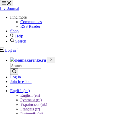
?
?
?
?
LiveJournal
Find more
Communities
RSS Reader
Shop
Help
Search
Log in
`
olegmakarenko.ru
Log in
Join free
Join
English
(en)
English (en)
Русский (ru)
Українська (uk)
Français (fr)
Português (pt)