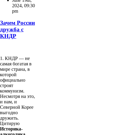
June 19th,
2024
,
09:30
pm
Зачем России
дружба с
КНДР
1. КНДР — не
самая богатая в
мире страна, в
которой
официально
строят
коммунизм.
Несмотря на это,
и нам, и
Северной Корее
выгодно
дружить.
Цитирую
Историка-
алкоголика