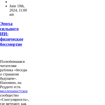
June 19th,
2024
,
11:00
am
Эпоха
сильного
ИИ:
физическое
бессмертие
Полюбившаяся
читателям
рублика «беседы
о страшном
будущем».
Напомню, на
Реддите есть
милленаристское
сообщество
«Сингулярность»,
где мечтают, как