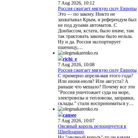
7 Aug 2026, 10:12
Россия сжигает мягкую силу Европы
Это — по закону. Никто не
захватывал Крым, и референдум был
не под дуоами автоматов. С
Донбассом, кстати, было иначе, там
так трактовать законы было нельза.
Ну и да. Россия экспортирует
пшеницу,…
richi_e
7 Aug 2026, 10:08
Россия сжигает мягкую силу Европы
С примерно апреля-мая этого года?
Или июня-июля? Или августа? А
раньше что мешало? Почему все эти
"Россия уничтожает суда на море,
электровозы и тепловозы, заправки,
склады." стали восприниматься у…
cansee
7 Aug 2026, 10:07
Овсяный король релоцируется в
Швейцарию
Но "овсяный король"-то он каким