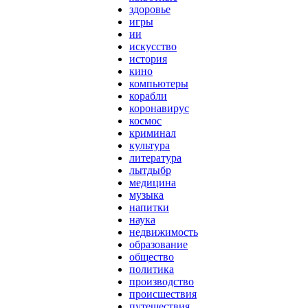
здоровье
игры
ии
искусство
история
кино
компьютеры
корабли
коронавирус
космос
криминал
культура
литература
лытдыбр
медицина
музыка
напитки
наука
недвижимость
образование
общество
политика
производство
происшествия
путешествия