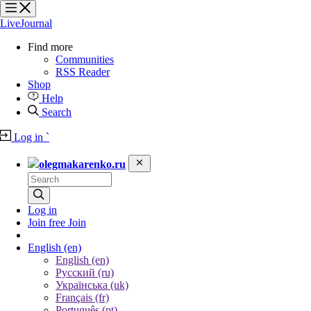
?
?
?
?
LiveJournal
Find more
Communities
RSS Reader
Shop
Help
Search
Log in
`
olegmakarenko.ru
Log in
Join free
Join
English
(en)
English (en)
Русский (ru)
Українська (uk)
Français (fr)
Português (pt)