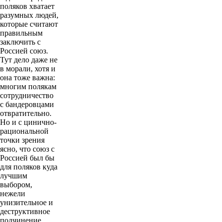
поляков хватает
разумных людей,
которые считают
правильным
заключить с
Россией союз.
Тут дело даже не
в морали, хотя и
она тоже важна:
многим полякам
сотрудничество
с бандеровцами
отвратительно.
Но и с цинично-
рациональной
точки зрения
ясно, что союз с
Россией был бы
для поляков куда
лучшим
выбором,
нежели
унизительное и
деструктивное
подчинение