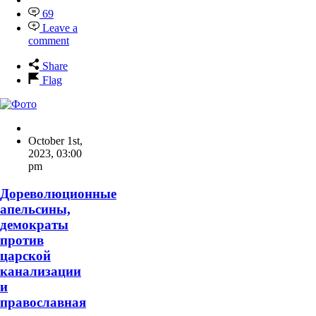
69
Leave a
comment
Share
Flag
October 1st,
2023
,
03:00
pm
Дореволюционные
апельсины,
демократы
против
царской
канализации
и
православная