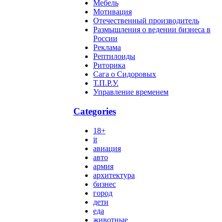
Мебель
Мотивация
Отечественный производитель
Размышления о ведении бизнеса в
России
Реклама
Рептилоиды
Риторика
Сага о Сидоровых
Т.П.Р.У.
Управление временем
Categories
18+
it
авиация
авто
армия
архитектура
бизнес
город
дети
еда
животные