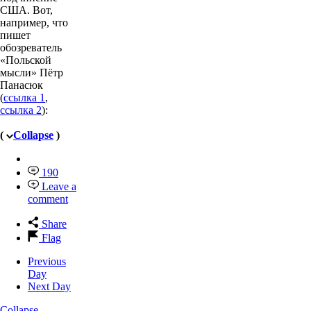
США. Вот,
например, что
пишет
обозреватель
«Польской
мысли» Пётр
Панасюк
(
ссылка 1
,
ссылка 2
):
(
Collapse
)
190
Leave a
comment
Share
Flag
Previous
Day
Next Day
Collapse