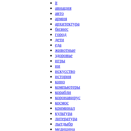
it
авиация
авто
армия
архитектура
бизнес
город
дети
еда
животные
здоровье
игры
ии
искусство
история
кино
компьютеры
корабли
коронавирус
космос
криминал
культура
литература
лытдыбр
медицина