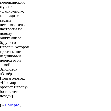
американского
журнала
«Экономист»,
как видите,
весьма
пессимистично
настроена по
поводу
ближайшего
будущего
Европы, которой
грозит мини-
ледниковый
период этой
зимой.
Заголовок:
«Замёрзли».
Подзаголовок:
«Как мир
бросает Европу»
[оставляет
позади].
(
Collapse
)