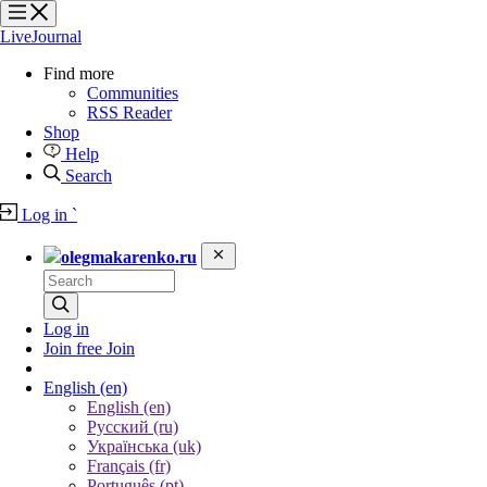
?
?
?
?
LiveJournal
Find more
Communities
RSS Reader
Shop
Help
Search
Log in
`
olegmakarenko.ru
Log in
Join free
Join
English
(en)
English (en)
Русский (ru)
Українська (uk)
Français (fr)
Português (pt)