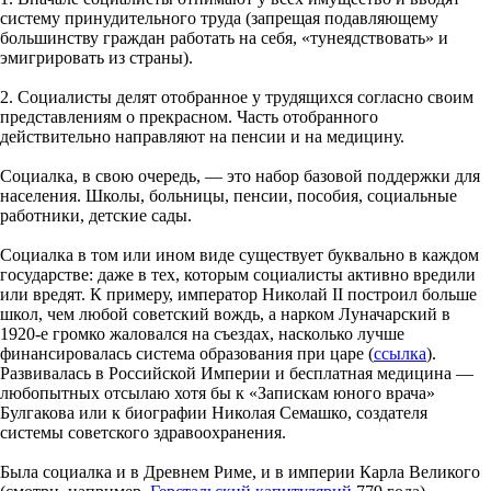
систему принудительного труда (запрещая подавляющему
большинству граждан работать на себя, «тунеядствовать» и
эмигрировать из страны).
2. Социалисты делят отобранное у трудящихся согласно своим
представлениям о прекрасном. Часть отобранного
действительно направляют на пенсии и на медицину.
Социалка, в свою очередь, — это набор базовой поддержки для
населения. Школы, больницы, пенсии, пособия, социальные
работники, детские сады.
Социалка в том или ином виде существует буквально в каждом
государстве: даже в тех, которым социалисты активно вредили
или вредят. К примеру, император Николай II построил больше
школ, чем любой советский вождь, а нарком Луначарский в
1920-е громко жаловался на съездах, насколько лучше
финансировалась система образования при царе (
ссылка
).
Развивалась в Российской Империи и бесплатная медицина —
любопытных отсылаю хотя бы к «Запискам юного врача»
Булгакова или к биографии Николая Семашко, создателя
системы советского здравоохранения.
Была социалка и в Древнем Риме, и в империи Карла Великого