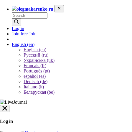
olegmakarenko.ru
Log in
Join free
Join
English
(en)
English (en)
Русский (ru)
Українська (uk)
Français (fr)
Português (pt)
español (es)
Deutsch (de)
Italiano (it)
Беларуская (be)
Log in