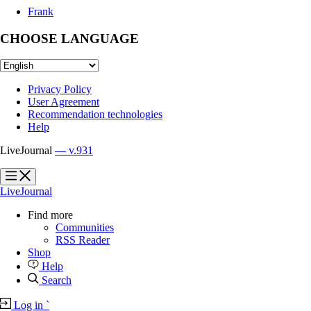
Frank
CHOOSE LANGUAGE
Privacy Policy
User Agreement
Recommendation technologies
Help
LiveJournal
— v.931
?
?
LiveJournal
Find more
Communities
RSS Reader
Shop
Help
Search
Log in
`