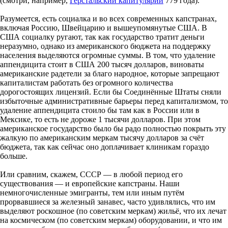
(смотри, например,
Герстальский капитулярий
779 года).
Разумеется, есть социалка и во всех современных капстранах,
включая Россию, Швейцарию и вышеупомянутые США. В
США социалку ругают, так как государство тратит деньги
неразумно, однако из американского бюджета на поддержку
населения выделяются огромные суммы. В том, что удаление
аппендицита стоит в США 200 тысяч долларов, виноваты
американские радетели за благо народное, которые запрещают
капиталистам работать без огромного количества
дорогостоящих лицензий. Если бы Соединённые Штаты сняли
избыточные административные барьеры перед капитализмом, то
удаление аппендицита стоило бы там как в России или в
Мексике, то есть не дороже 1 тысячи долларов. При этом
американское государство было бы радо полностью покрыть эту
жалкую по американским меркам тысячу долларов за счёт
бюджета, так как сейчас оно доплачивает клиникам гораздо
больше.
Или сравним, скажем, СССР — в любой период его
существования — и европейские капстраны. Наши
немногочисленные эмигранты, тем или иным путём
прорвавшиеся за железный занавес, часто удивлялись, что им
выделяют роскошное (по советским меркам) жильё, что их лечат
на космическом (по советским меркам) оборудовании, и что им