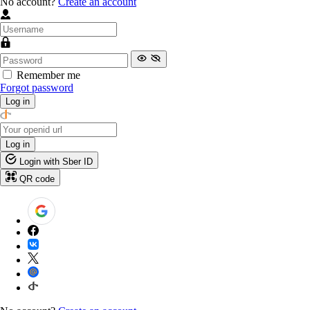
No account?
Create an account
Remember me
Forgot password
Log in
Log in
Login with Sber ID
QR code