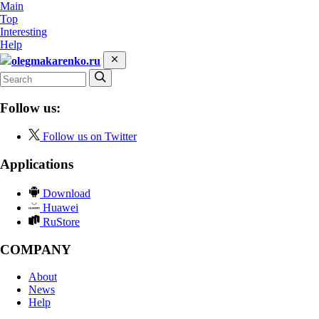
Main
Top
Interesting
Help
olegmakarenko.ru
Follow us:
Follow us on Twitter
Applications
Download
Huawei
RuStore
COMPANY
About
News
Help