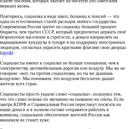
платят пособия, которых хватает на богатую (по советским
меркам) жизнь.
Повторюсь, социалка в виде школ, больниц и пенсий — это
одна из естественных статей расходов любого государства.
Современная Россия тратит на социалку больший процент
бюджета, чем тратил СССР, который предпочитал держать своё
безропотное население в строгости, а деньги направлять на
выращивание кукурузы в тундре и на поддержку иностранных
людоедов, согласных украсить красными флагами свои дворцы
(
пруф
).
Социалисты имеют к социалке не больше отношения, чем к
электричеству, автомобильным дорогам или воздуху. Мы же не
говорим: «вот, ты против социализма, но ты же дышишь
воздухом». Мы понимаем, что воздухом бесплатно дышат
жители всех стран.
Социалисты просто украли слово «социалка», пользуясь тем,
что это слово похоже по звучанию на название их секты. Если
завтра КПРФ и Справедливая Россия перестанут посягать на
наши деньги и в полном составе отправятся работать в
коммуны, социальное обеспечение жителей России как
минимум не станет хуже.