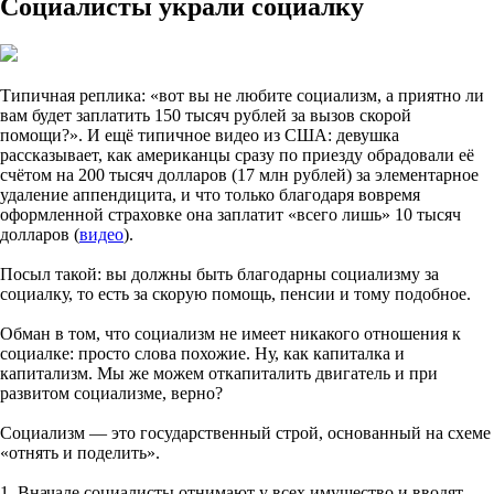
Социалисты украли социалку
Типичная реплика: «вот вы не любите социализм, а приятно ли
вам будет заплатить 150 тысяч рублей за вызов скорой
помощи?». И ещё типичное видео из США: девушка
рассказывает, как американцы сразу по приезду обрадовали её
счётом на 200 тысяч долларов (17 млн рублей) за элементарное
удаление аппендицита, и что только благодаря вовремя
оформленной страховке она заплатит «всего лишь» 10 тысяч
долларов (
видео
).
Посыл такой: вы должны быть благодарны социализму за
социалку, то есть за скорую помощь, пенсии и тому подобное.
Обман в том, что социализм не имеет никакого отношения к
социалке: просто слова похожие. Ну, как капиталка и
капитализм. Мы же можем откапиталить двигатель и при
развитом социализме, верно?
Социализм — это государственный строй, основанный на схеме
«отнять и поделить».
1. Вначале социалисты отнимают у всех имущество и вводят