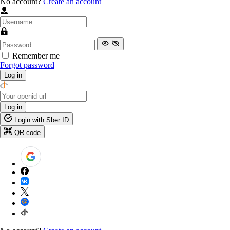
No account?
Create an account
Remember me
Forgot password
Log in
Log in
Login with Sber ID
QR code