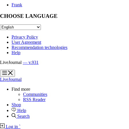
Frank
CHOOSE LANGUAGE
Privacy Policy
User Agreement
Recommendation technologies
Help
LiveJournal
— v.931
?
?
LiveJournal
Find more
Communities
RSS Reader
Shop
Help
Search
Log in
`