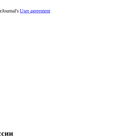
veJournal's
User agreement
ссии