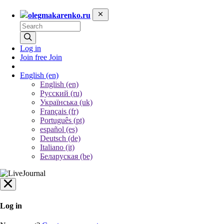
olegmakarenko.ru
Log in
Join free
Join
English
(en)
English (en)
Русский (ru)
Українська (uk)
Français (fr)
Português (pt)
español (es)
Deutsch (de)
Italiano (it)
Беларуская (be)
Log in