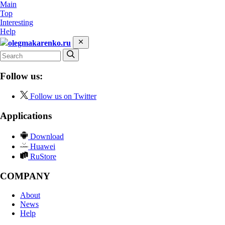
Main
Top
Interesting
Help
olegmakarenko.ru
Follow us:
Follow us on Twitter
Applications
Download
Huawei
RuStore
COMPANY
About
News
Help