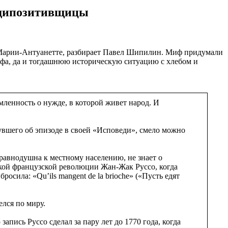
бодипозитивщицы
е Марии-Антуанетте, разбирает Павел Шипилин. Миф придумали
офа, да и тогдашнюю историческую ситуацию с хлебом и
ленность о нужде, в которой живет народ. И
увшего об эпизоде в своей «Исповеди», смело можно
равнодушна к местному населению, не знает о
икой французской революции Жан-Жак Руссо, когда
росила: «Qu’ils mangent de la brioche» («Пусть едят
елся по миру.
апись Руссо сделал за пару лет до 1770 года, когда