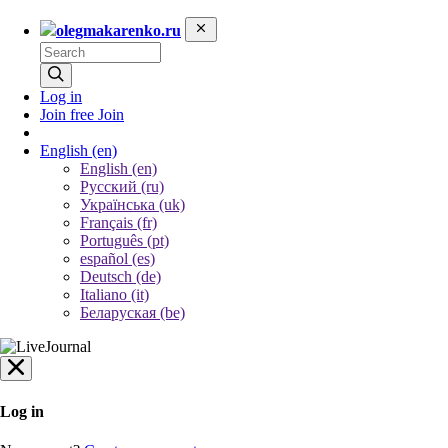
olegmakarenko.ru
Log in
Join free
Join
English
(en)
English (en)
Русский (ru)
Українська (uk)
Français (fr)
Português (pt)
español (es)
Deutsch (de)
Italiano (it)
Беларуская (be)
Log in