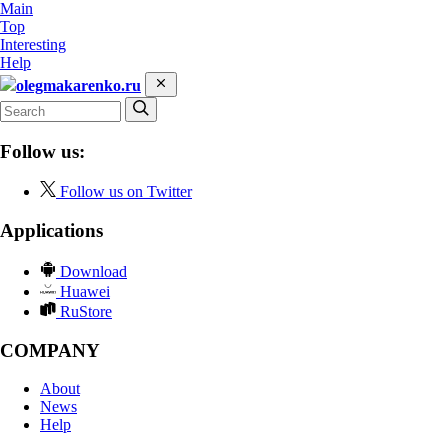
Main
Top
Interesting
Help
olegmakarenko.ru
Follow us:
Follow us on Twitter
Applications
Download
Huawei
RuStore
COMPANY
About
News
Help