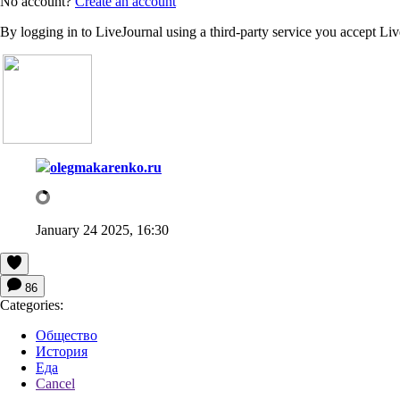
No account?
Create an account
By logging in to LiveJournal using a third-party service you accept Li
olegmakarenko.ru
January 24 2025, 16:30
86
Categories:
Общество
История
Еда
Cancel