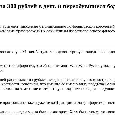
за 300 рублей в день и переобувшиеся 
 — пусть едят пирожные», приписываемую французской королев
ём сама фраза восходит к сочинениям известного левого филос
оскликнула Мария-Антуанетта, демонстрируя полную неосведом
менитого афоризма, это ей приписали. Жан-Жака Руссо, упомян
и.
й рассказывали грубые анекдоты и считалось, что иностранка 
 частности, говорили, что именно ее имел в виду предтеча Вел
 ответ на замечание о том, что у народа нет хлеба, равнодушно б
 произошла позже и уже не во Франции, а когда афоризм разлет
етта вряд ли могла быть ее автором. Хотя бы потому, что свою з