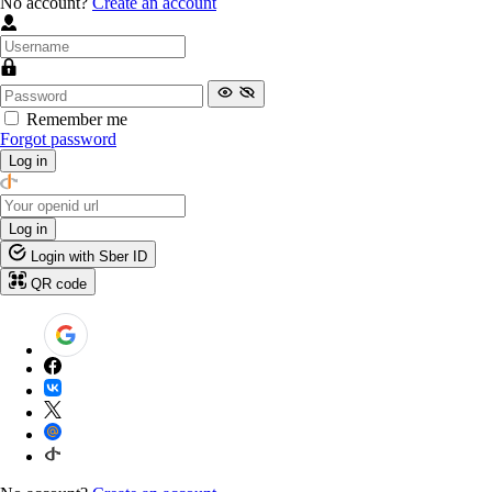
No account?
Create an account
Remember me
Forgot password
Log in
Log in
Login with Sber ID
QR code