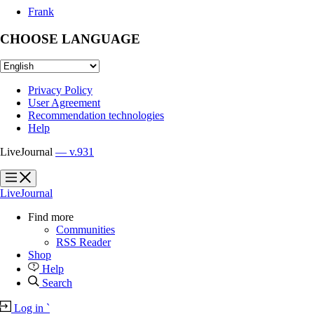
Frank
CHOOSE LANGUAGE
Privacy Policy
User Agreement
Recommendation technologies
Help
LiveJournal
— v.931
?
?
LiveJournal
Find more
Communities
RSS Reader
Shop
Help
Search
Log in
`