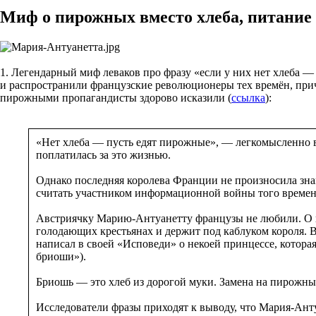
Миф о пирожных вместо хлеба, питание 
1. Легендарный миф леваков про фразу «если у них нет хлеба
и распространили французские революционеры тех времён, прич
пирожными пропагандисты здорово исказили (
ссылка
):
«Нет хлеба — пусть едят пирожные», — легкомысленно в
поплатилась за это жизнью.
Однако последняя королева Франции не произносила зна
считать участником информационной войны того времен
Австриячку Марию-Антуанетту французы не любили. О не
голодающих крестьянах и держит под каблуком короля. В
написал в своей «Исповеди» о некоей принцессе, которая в
бриоши»).
Бриошь — это хлеб из дорогой муки. Замена на пирожные
Исследователи фразы приходят к выводу, что Мария-Антуан