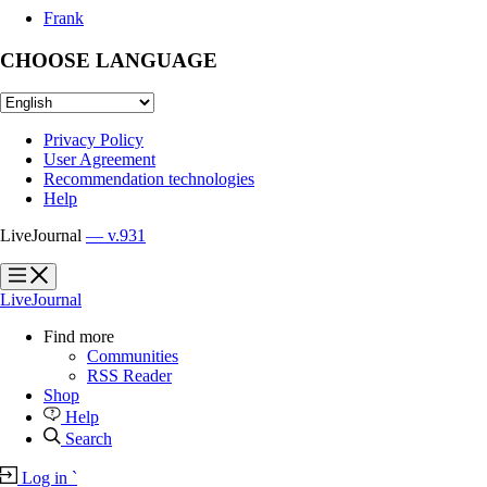
Frank
CHOOSE LANGUAGE
Privacy Policy
User Agreement
Recommendation technologies
Help
LiveJournal
— v.931
?
?
LiveJournal
Find more
Communities
RSS Reader
Shop
Help
Search
Log in
`