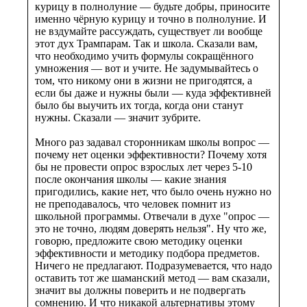
курицу в полнолуние — будьте добры, приносите
именно чёрную курицу и точно в полнолуние. И
не вздумайте рассуждать, существует ли вообще
этот дух Трампарам. Так и школа. Сказали вам,
что необходимо учить формулы сокращённого
умножения — вот и учите. Не задумывайтесь о
том, что никому они в жизни не пригодятся, а
если бы даже и нужны были — куда эффективней
было бы выучить их тогда, когда они станут
нужны. Сказали — значит зубрите.
Много раз задавал сторонникам школы вопрос —
почему нет оценки эффективности? Почему хотя
бы не провести опрос взрослых лет через 5-10
после окончания школы — какие знания
пригодились, какие нет, что было очень нужно но
не преподавалось, что человек помнит из
школьной программы. Отвечали в духе "опрос —
это не точно, людям доверять нельзя". Ну что же,
говорю, предложите свою методику оценки
эффективности и методику подбора предметов.
Ничего не предлагают. Подразумевается, что надо
оставить тот же шаманский метод — вам сказали,
значит вы должны поверить и не подвергать
сомнению. И что никакой альтернативы этому