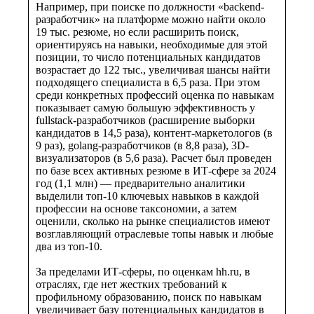
Например, при поиске по должности «backend-
разработчик» на платформе можно найти около
19 тыс. резюме, но если расширить поиск,
ориентируясь на навыки, необходимые для этой
позиции, то число потенциальных кандидатов
возрастает до 122 тыс., увеличивая шансы найти
подходящего специалиста в 6,5 раза. При этом
среди конкретных профессий оценка по навыкам
показывает самую большую эффективность у
fullstack-разработчиков (расширение выборки
кандидатов в 14,5 раза), контент-маркетологов (в
9 раз), golang-разработчиков (в 8,8 раза), 3D-
визуализаторов (в 5,6 раза). Расчет был проведен
по базе всех активных резюме в ИТ-сфере за 2024
год (1,1 млн) — предварительно аналитики
выделили топ-10 ключевых навыков в каждой
профессии на основе таксономии, а затем
оценили, сколько на рынке специалистов имеют
возглавляющий отраслевые топы навык и любые
два из топ-10.
За пределами ИТ-сферы, по оценкам hh.ru, в
отраслях, где нет жестких требований к
профильному образованию, поиск по навыкам
увеличивает базу потенциальных кандидатов в