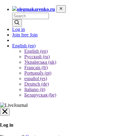
olegmakarenko.ru
Log in
Join free
Join
English
(en)
English (en)
Русский (ru)
Українська (uk)
Français (fr)
Português (pt)
español (es)
Deutsch (de)
Italiano (it)
Беларуская (be)
Log in