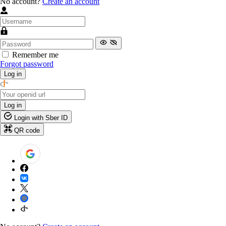
No account?
Create an account
Remember me
Forgot password
Log in
Log in
Login with Sber ID
QR code