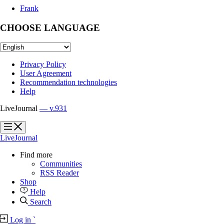
Frank
CHOOSE LANGUAGE
Privacy Policy
User Agreement
Recommendation technologies
Help
LiveJournal
— v.931
?
?
LiveJournal
Find more
Communities
RSS Reader
Shop
Help
Search
Log in
`