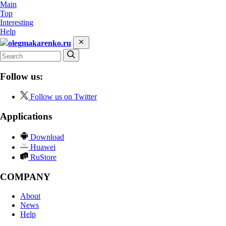
Main
Top
Interesting
Help
olegmakarenko.ru
Follow us:
Follow us on Twitter
Applications
Download
Huawei
RuStore
COMPANY
About
News
Help