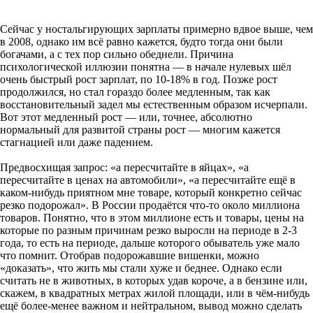
Сейчас у ностальгирующих зарплаты примерно вдвое выше, чем
в 2008, однако им всё равно кажется, будто тогда они были
богачами, а с тех пор сильно обеднели. Причина
психологической иллюзии понятна — в начале нулевых шёл
очень быстрый рост зарплат, по 10-18% в год. Позже рост
продолжился, но стал гораздо более медленным, так как
восстановительный задел мы естественным образом исчерпали.
Вот этот медленный рост — или, точнее, абсолютно
нормальный для развитой страны рост — многим кажется
стагнацией или даже падением.
Предвосхищая запрос: «а пересчитайте в яйцах», «а
пересчитайте в ценах на автомобили», «а пересчитайте ещё в
каком-нибудь приятном мне товаре, который конкретно сейчас
резко подорожал». В России продаётся что-то около миллиона
товаров. Понятно, что в этом миллионе есть и товары, цены на
которые по разным причинам резко выросли на периоде в 2-3
года, то есть на периоде, дальше которого обыватель уже мало
что помнит. Отобрав подорожавшие вишенки, можно
«доказать», что жить мы стали хуже и беднее. Однако если
считать не в животных, в которых удав короче, а в бензине или,
скажем, в квадратных метрах жилой площади, или в чём-нибудь
ещё более-менее важном и нейтральном, вывод можно сделать