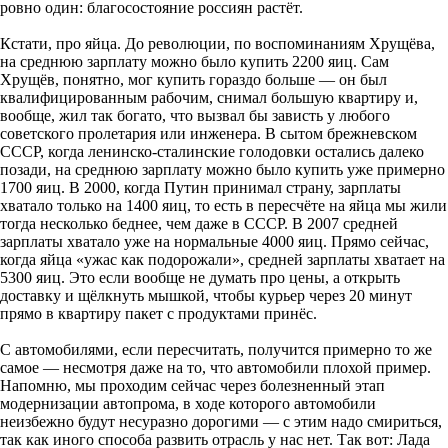
ровно один: благосостояние россиян растёт.
Кстати, про яйца. До революции, по воспоминаниям Хрущёва,
на среднюю зарплату можно было купить 2200 яиц. Сам
Хрущёв, понятно, мог купить гораздо больше — он был
квалифицированным рабочим, снимал большую квартиру и,
вообще, жил так богато, что вызвал бы зависть у любого
советского пролетария или инженера. В сытом брежневском
СССР, когда ленинско-сталинские голодовки остались далеко
позади, на среднюю зарплату можно было купить уже примерно
1700 яиц. В 2000, когда Путин принимал страну, зарплаты
хватало только на 1400 яиц, то есть в пересчёте на яйца мы жили
тогда несколько беднее, чем даже в СССР. В 2007 средней
зарплаты хватало уже на нормальные 4000 яиц. Прямо сейчас,
когда яйца «ужас как подорожали», средней зарплаты хватает на
5300 яиц. Это если вообще не думать про цены, а открыть
доставку и щёлкнуть мышкой, чтобы курьер через 20 минут
прямо в квартиру пакет с продуктами принёс.
С автомобилями, если пересчитать, получится примерно то же
самое — несмотря даже на то, что автомобили плохой пример.
Напомню, мы проходим сейчас через болезненный этап
модернизации автопрома, в ходе которого автомобили
неизбежно будут несуразно дорогими — с этим надо смириться,
так как иного способа развить отрасль у нас нет. Так вот: Лада