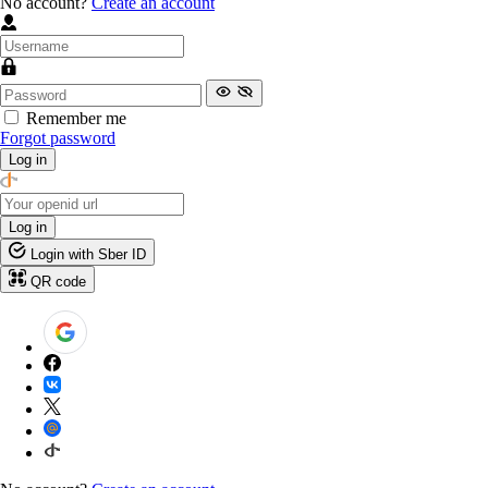
No account?
Create an account
Remember me
Forgot password
Log in
Log in
Login with Sber ID
QR code