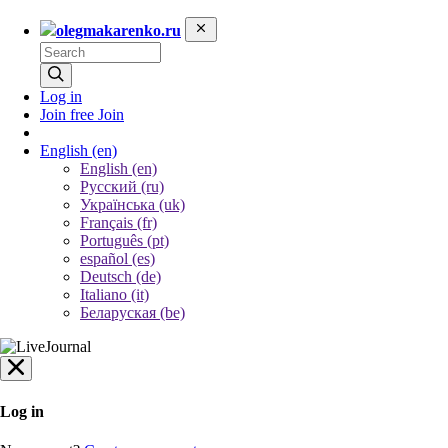
olegmakarenko.ru
Log in
Join free
Join
English
(en)
English (en)
Русский (ru)
Українська (uk)
Français (fr)
Português (pt)
español (es)
Deutsch (de)
Italiano (it)
Беларуская (be)
Log in