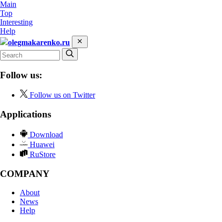
Main
Top
Interesting
Help
olegmakarenko.ru
Follow us:
Follow us on Twitter
Applications
Download
Huawei
RuStore
COMPANY
About
News
Help