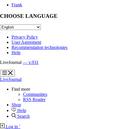
Frank
CHOOSE LANGUAGE
Privacy Policy
User Agreement
Recommendation technologies
Help
LiveJournal
— v.931
?
?
LiveJournal
Find more
Communities
RSS Reader
Shop
Help
Search
Log in
`