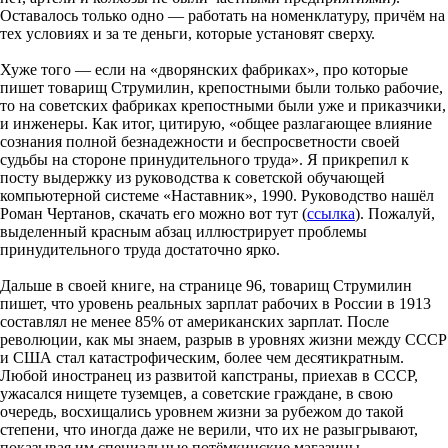
Оставалось только одно — работать на номенклатуру, причём на
тех условиях и за те деньги, которые установят сверху.
Хуже того — если на «дворянских фабриках», про которые
пишет товарищ Струмилин, крепостными были только рабочие,
то на советских фабриках крепостными были уже и приказчики,
и инженеры. Как итог, цитирую, «общее разлагающее влияние
сознания полной безнадежности и беспросветности своей
судьбы на стороне принудительного труда». Я прикрепил к
посту выдержку из руководства к советской обучающей
компьютерной системе «Наставник», 1990. Руководство нашёл
Роман Чертанов, скачать его можно вот тут (
ссылка
). Пожалуй,
выделенный красным абзац иллюстрирует проблемы
принудительного труда достаточно ярко.
Дальше в своей книге, на странице 96, товарищ Струмилин
пишет, что уровень реальных зарплат рабочих в России в 1913
составлял не менее 85% от американских зарплат. После
революции, как мы знаем, разрыв в уровнях жизни между СССР
и США стал катастрофическим, более чем десятикратным.
Любой иностранец из развитой капстраны, приехав в СССР,
ужасался нищете туземцев, а советские граждане, в свою
очередь, восхищались уровнем жизни за рубежом до такой
степени, что иногда даже не верили, что их не разыгрывают,
показывая им специальные потёмкинские магазины.