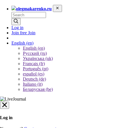
olegmakarenko.ru
Log in
Join free
Join
English
(en)
English (en)
Русский (ru)
Українська (uk)
Français (fr)
Português (pt)
español (es)
Deutsch (de)
Italiano (it)
Беларуская (be)
Log in