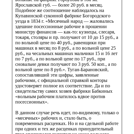
Ярославской губ. — более 20 руб. в месяц.
Подобное же соотношение наблюдалось на
Купавинской суконной фабрике Богородского
уезда в 1834 г. «Месячный народ — жаловались
здешние посессионные рабочие в прошении
министру финансов — как-то: кузнецы, слесаря,
токаря, столяры и пр. получают от 10 до 15 руб., а
по вольной цене по 40 руб., равенщики при
машинах в месяц по 8 руб., а по вольной цене 25
руб., на чесальных машинах мальчики 15 и 16 лет
по 7 руб., а по вольной цене по 17 руб., при
сновальне девки получают по 3 руб. 50 коп., а по
вольной цене по 8 руб.». Туган-Барановский,
сопоставлявший эти цифры, заявленные
рабочими, с официальной справкой конторы
удостоверяет полное их соответствие. Да и по
свидетельству самих хозяев фабрики Бабкиных
«вольным рабочим платилось вдвое против
посессионных».
В данном случае речь идет, по-видимому, только о
«месячных» рабочих и, стало быть, о
повременных расценках. Но и на сдельной работе
при одних и тех же расценках принудительный