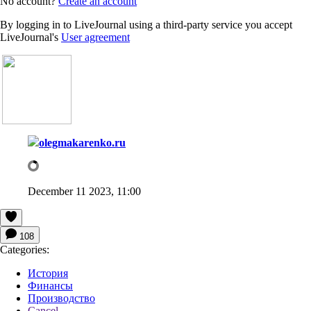
No account?
Create an account
By logging in to LiveJournal using a third-party service you accept
LiveJournal's
User agreement
olegmakarenko.ru
December 11 2023, 11:00
108
Categories:
История
Финансы
Производство
Cancel