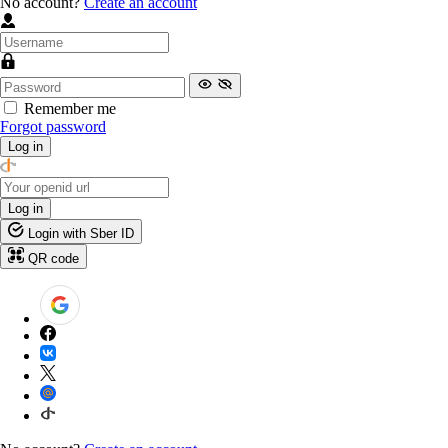
No account?
Create an account
Remember me
Forgot password
Log in
Log in
Login with Sber ID
QR code