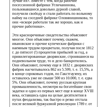
лучше их». Вместе с тем, когда рабочие
посессионной фабрики Угличанинова,
пользовавшиеся довольно дурной славой,
получили свободу и стали работать по вольному
найму на соседней фабрике Оловянишникова, то
они «вскоре работали так же хорошо, как и
прочие работники».
Эти красноречивые свидетельства объясняют
многое. Они объясняют почему, скажем,
ивановские и прочие купеческие фабрики с
наемным трудом процветали, получая после 1812
г. до пятисот (!) процентов прибылей за год, а
привилегированные дворянские, строившиеся на
подневольном труде, то и дело банкротились.
Они объясняют, почему еще в 1832 г. дворянских
фабрик насчитывалось 862 из 5.599, т. е. 15,5%, а
в конце сороковых годов, по Гакстгаузену, их
оставалось уже не свыше 500 из 10.000, т. е. едва
5%. Они объясняют, почему русская крупная
промышленность, несмотря на богатейшие свои
задатки и одно из первых мест еще в конце XVIII
века, оставшись одна на целые десятилетия в
путах феодализма, так быстро и резко отстала
после великой буржуазной революции 1789 г. от