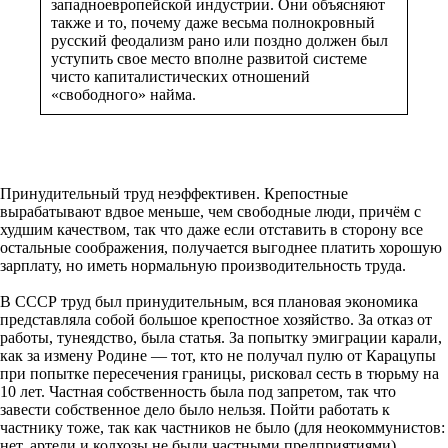
западноевропейской индустрии. Они объясняют
также и то, почему даже весьма полнокровный
русский феодализм рано или поздно должен был
уступить свое место вполне развитой системе
чисто капиталистических отношений
«свободного» найма.
Принудительный труд неэффективен. Крепостные
вырабатывают вдвое меньше, чем свободные люди, причём с
худшим качеством, так что даже если отставить в сторону все
остальные соображения, получается выгоднее платить хорошую
зарплату, но иметь нормальную производительность труда.
В СССР труд был принудительным, вся плановая экономика
представляла собой большое крепостное хозяйство. За отказ от
работы, тунеядство, была статья. За попытку эмиграции карали,
как за измену Родине — тот, кто не получал пулю от Карацупы
при попытке пересечения границы, рисковал сесть в тюрьму на
10 лет. Частная собственность была под запретом, так что
завести собственное дело было нельзя. Пойти работать к
частнику тоже, так как частников не было (для неокоммунистов:
нет, артели и колхозы не были частными предприятиями).