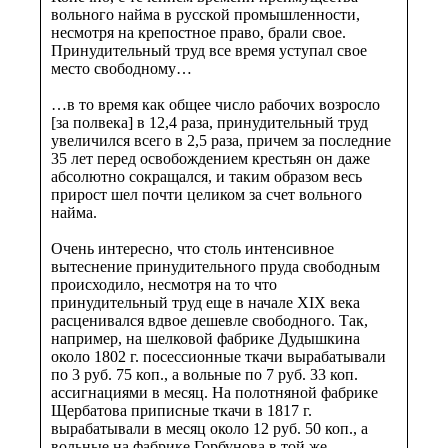
вольного найма в русской промышленности,
несмотря на крепостное право, брали свое.
Принудительный труд все время уступал свое
место свободному…
…в то время как общее число рабочих возросло
[за полвека] в 12,4 раза, принудительный труд
увеличился всего в 2,5 раза, причем за последние
35 лет перед освобождением крестьян он даже
абсолютно сокращался, и таким образом весь
прирост шел почти целиком за счет вольного
найма.
Очень интересно, что столь интенсивное
вытеснение принудительного пруда свободным
происходило, несмотря на то что
принудительный труд еще в начале XIX века
расценивался вдвое дешевле свободного. Так,
например, на шелковой фабрике Дудышкина
около 1802 г. посессионные ткачи вырабатывали
по 3 руб. 75 коп., а вольные по 7 руб. 33 коп.
ассигнациями в месяц. На полотняной фабрике
Щербатова приписные ткачи в 1817 г.
вырабатывали в месяц около 12 руб. 50 коп., а
вольные на фабрике Горбунова в той же