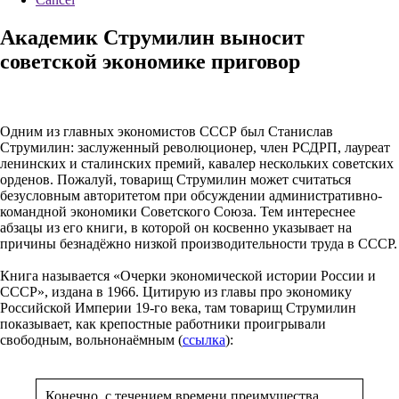
Академик Струмилин выносит
советской экономике приговор
Одним из главных экономистов СССР был Станислав
Струмилин: заслуженный революционер, член РСДРП, лауреат
ленинских и сталинских премий, кавалер нескольких советских
орденов. Пожалуй, товарищ Струмилин может считаться
безусловным авторитетом при обсуждении административно-
командной экономики Советского Союза. Тем интереснее
абзацы из его книги, в которой он косвенно указывает на
причины безнадёжно низкой производительности труда в СССР.
Книга называется «Очерки экономической истории России и
СССР», издана в 1966. Цитирую из главы про экономику
Российской Империи 19-го века, там товарищ Струмилин
показывает, как крепостные работники проигрывали
свободным, вольнонаёмным (
ссылка
):
Конечно, с течением времени преимущества