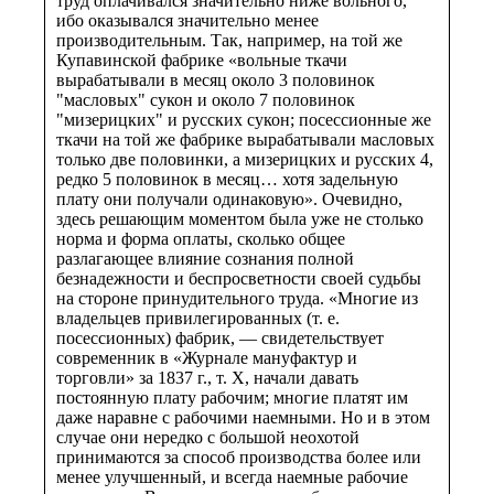
труд оплачивался значительно ниже вольного,
ибо оказывался значительно менее
производительным. Так, например, на той же
Купавинской фабрике «вольные ткачи
вырабатывали в месяц около 3 половинок
"масловых" сукон и около 7 половинок
"мизерицких" и русских сукон; посессионные же
ткачи на той же фабрике вырабатывали масловых
только две половинки, а мизерицких и русских 4,
редко 5 половинок в месяц… хотя задельную
плату они получали одинаковую». Очевидно,
здесь решающим моментом была уже не столько
норма и форма оплаты, сколько общее
разлагающее влияние сознания полной
безнадежности и беспросветности своей судьбы
на стороне принудительного труда. «Многие из
владельцев привилегированных (т. е.
посессионных) фабрик, — свидетельствует
современник в «Журнале мануфактур и
торговли» за 1837 г., т. X, начали давать
постоянную плату рабочим; многие платят им
даже наравне с рабочими наемными. Но и в этом
случае они нередко с большой неохотой
принимаются за способ производства более или
менее улучшенный, и всегда наемные рабочие