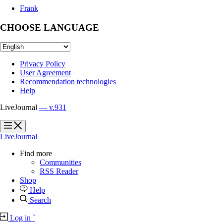
Frank
CHOOSE LANGUAGE
Privacy Policy
User Agreement
Recommendation technologies
Help
LiveJournal
— v.931
?
?
LiveJournal
Find more
Communities
RSS Reader
Shop
Help
Search
Log in
`