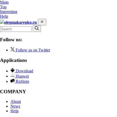
Main
Top
Interesting
Help
olegmakarenko.ru
Follow us:
Follow us on Twitter
Applications
Download
Huawei
RuStore
COMPANY
About
News
Help