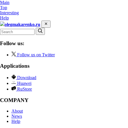
Main
Top
Interesting
Help
olegmakarenko.ru
Follow us:
Follow us on Twitter
Applications
Download
Huawei
RuStore
COMPANY
About
News
Help