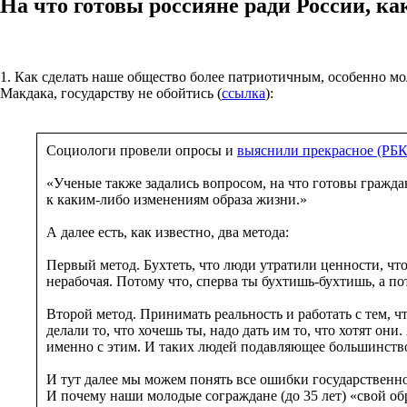
На что готовы россияне ради России, к
1. Как сделать наше общество более патриотичным, особенно мо
Макдака, государству не обойтись (
ссылка
):
Социологи провели опросы и
выяснили прекрасное (РБК
«Ученые также задались вопросом, на что готовы гражда
к каким-либо изменениям образа жизни.»
А далее есть, как известно, два метода:
Первый метод. Бухтеть, что люди утратили ценности, что
нерабочая. Потому что, сперва ты бухтишь-бухтишь, а по
Второй метод. Принимать реальность и работать с тем, ч
делали то, что хочешь ты, надо дать им то, что хотят он
именно с этим. И таких людей подавляющее большинств
И тут далее мы можем понять все ошибки государственн
И почему наши молодые сограждане (до 35 лет) «свой об