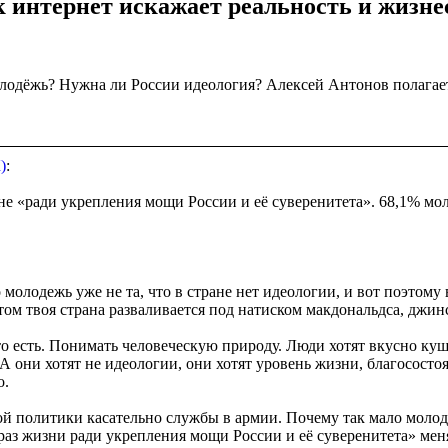
ак интернет искажает реальность и жизн
лодёжь? Нужна ли России идеология? Алексей Антонов полагает,
)
:
не «ради укрепления мощи России и её суверенитета». 68,1% мол
 молодежь уже не та, что в стране нет идеологии, и вот поэтому
том твоя страна разваливается под натиском макдональдса, джи
то есть. Понимать человеческую природу. Люди хотят вкусно куш
и. А они хотят не идеологии, они хотят уровень жизни, благосост
о.
ой политики касательно службы в армии. Почему так мало моло
раз жизни ради укрепления мощи России и её суверенитета» меня