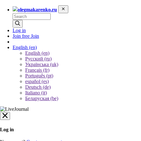
olegmakarenko.ru
Log in
Join free
Join
English
(en)
English (en)
Русский (ru)
Українська (uk)
Français (fr)
Português (pt)
español (es)
Deutsch (de)
Italiano (it)
Беларуская (be)
Log in