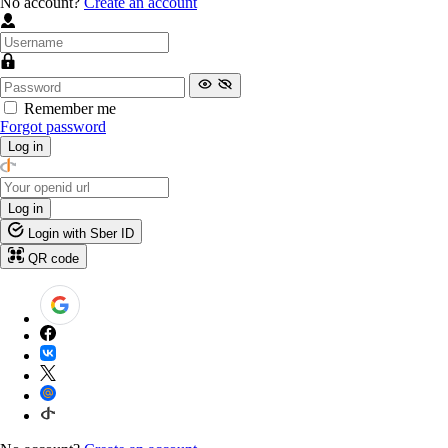
No account?
Create an account
Remember me
Forgot password
Log in
Log in
Login with Sber ID
QR code