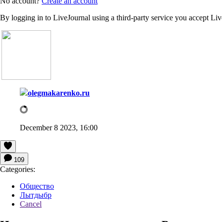
No account?
Create an account
By logging in to LiveJournal using a third-party service you accept Li
olegmakarenko.ru
December 8 2023, 16:00
109
Categories:
Общество
Лытдыбр
Cancel