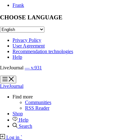
Frank
CHOOSE LANGUAGE
Privacy Policy
User Agreement
Recommendation technologies
Help
LiveJournal
— v.931
?
?
LiveJournal
Find more
Communities
RSS Reader
Shop
Help
Search
Log in
`