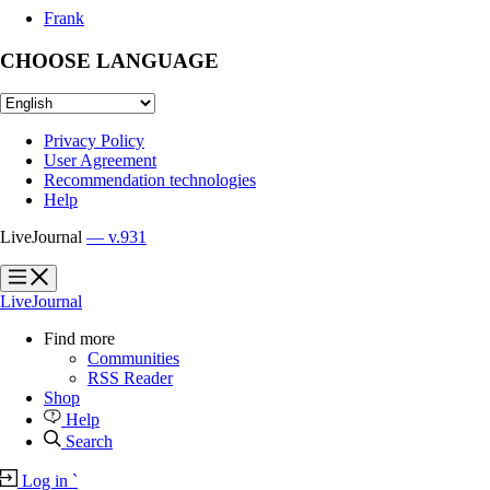
Frank
CHOOSE LANGUAGE
Privacy Policy
User Agreement
Recommendation technologies
Help
LiveJournal
— v.931
?
?
LiveJournal
Find more
Communities
RSS Reader
Shop
Help
Search
Log in
`