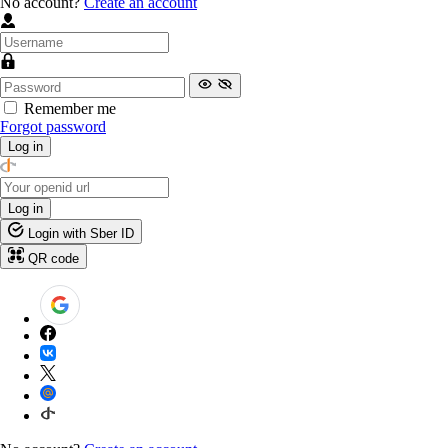
No account?
Create an account
Remember me
Forgot password
Log in
Log in
Login with Sber ID
QR code