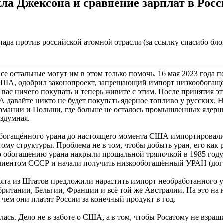
ла Джексона и сравнение зарплат в Рос
апада против российской атомной отрасли (за ссылку спасибо бл
е остальные могут им в этом только помочь. 16 мая 2023 года п
а США, одобрил законопроект, запрещающий импорт низкообогащ
у вас ничего покупать и теперь живите с этим. После принятия 
 давайте никто не будет покупать ядерное топливо у русских. Н
мании и Польши, где больше не осталось промышленных ядерных р
ездумная.
богащённого урана до настоящего момента США импортировали 
у структуры. Проблема не в том, чтобы добыть уран, его как ра
обогащению урана накрыли прощальной тряпочкой в 1985 году, к
лиентом СССР и начали получить низкообогащённый УРАН (дог
ебята из Штатов предложили нарастить импорт необработанного 
ритании, Бельгии, Франции и всё той же Австралии. На это на 
 чем они платят России за конечный продукт в год.
ралась. Дело не в заботе о США, а в том, чтобы Росатому не взр