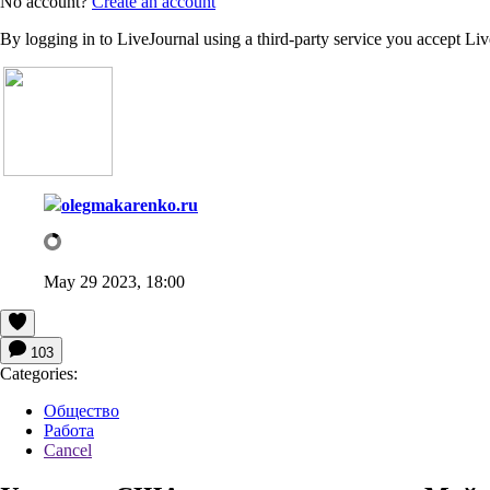
No account?
Create an account
By logging in to LiveJournal using a third-party service you accept Li
olegmakarenko.ru
May 29 2023, 18:00
103
Categories:
Общество
Работа
Cancel