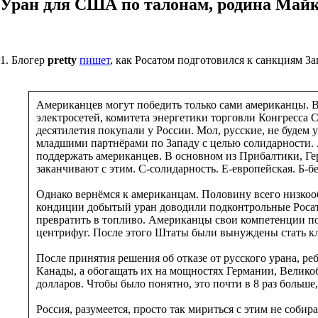
Уран для США по талонам, родина Майк
1. Блогер
pretty
пишет
, как Росатом подготовился к санкциям З
Американцев могут победить только сами американцы. Вс
электросетей, комитета энергетики торговли Конгресс
десятилетия покупали у России. Мол, русские, не будем 
младшими партнёрами по Западу с целью солидарности. А
поддержать американцев. В основном из Прибалтики, Гер
заканчивают с этим. С-солидарность. Е-европейская. Б-б
Однако вернёмся к американцам. Половину всего низкоо
кондиции добытый уран доводили подконтрольные Росатом
превратить в топливо. Американцы свои компетенции по 
центрифуг. После этого Штаты были вынуждены стать к
После принятия решения об отказе от русского урана, р
Канады, а обогащать их на мощностях Германии, Великоб
долларов. Чтобы было понятно, это почти в 8 раз больше,
Россия, разумеется, просто так мириться с этим не соби