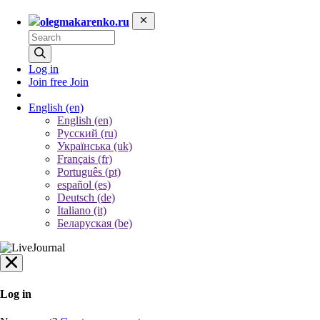
olegmakarenko.ru
Log in
Join free
Join
English
(en)
English (en)
Русский (ru)
Українська (uk)
Français (fr)
Português (pt)
español (es)
Deutsch (de)
Italiano (it)
Беларуская (be)
Log in