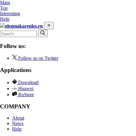
Main
Top
Interesting
Help
olegmakarenko.ru
Follow us:
Follow us on Twitter
Applications
Download
Huawei
RuStore
COMPANY
About
News
Help