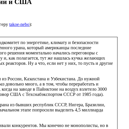
сии и США
огеру
takoe-nebo
):
одкомитет по энергетике, климату и безопасности
ённого урана, который американцы последние
этого решения моментально начались переговоры с
у и, как полагается, тут же нашлась кучка желающих
еакторов. Ну а что, если нет у них, то пусть и другие
из России, Казахстана и Узбекистана. До нужной
з довольно много, а в том, чтобы переработать и
огда на заводе в Пайнктоне на воздух взлетело 3000
овор США с Техснабэкспортом СССР от 1985 года).
урана из бывших республик СССР, Нигера, Бразилии,
начальном этапе попросили выделить 4,5 миллиарда
ащивали конкурентов. Мы конечно не монополисты, но в