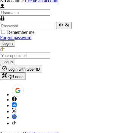
No account?
Create an account
Remember me
Forgot password
Log in
Log in
Login with Sber ID
QR code