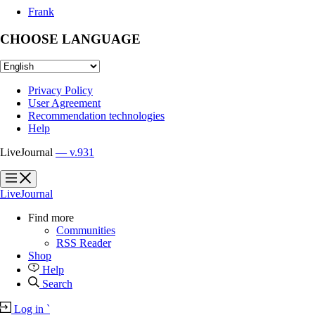
Frank
CHOOSE LANGUAGE
Privacy Policy
User Agreement
Recommendation technologies
Help
LiveJournal
— v.931
?
?
LiveJournal
Find more
Communities
RSS Reader
Shop
Help
Search
Log in
`