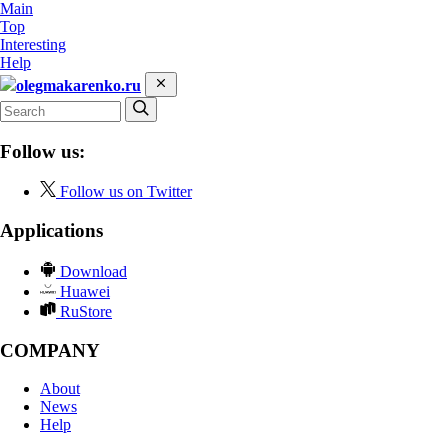
Main
Top
Interesting
Help
olegmakarenko.ru
Follow us:
Follow us on Twitter
Applications
Download
Huawei
RuStore
COMPANY
About
News
Help