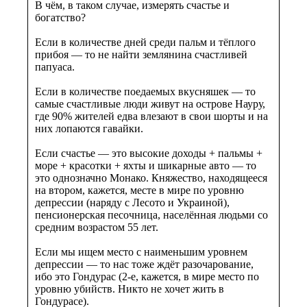
В чём, в таком случае, измерять счастье и
богатство?
Если в количестве дней среди пальм и тёплого
прибоя — то не найти землянина счастливей
папуаса.
Если в количестве поедаемых вкусняшек — то
самые счастливые люди живут на острове Науру,
где 90% жителей едва влезают в свои шорты и на
них лопаются гавайки.
Если счастье — это высокие доходы + пальмы +
море + красотки + яхты и шикарные авто — то
это однозначно Монако. Княжество, находящееся
на втором, кажется, месте в мире по уровню
депрессии (наряду с Лесото и Украиной),
пенсионерская песочница, населённая людьми со
средним возрастом 55 лет.
Если мы ищем место с наименьшим уровнем
депрессии — то нас тоже ждёт разочарование,
ибо это Гондурас (2-е, кажется, в мире место по
уровню убийств. Никто не хочет жить в
Гондурасе).