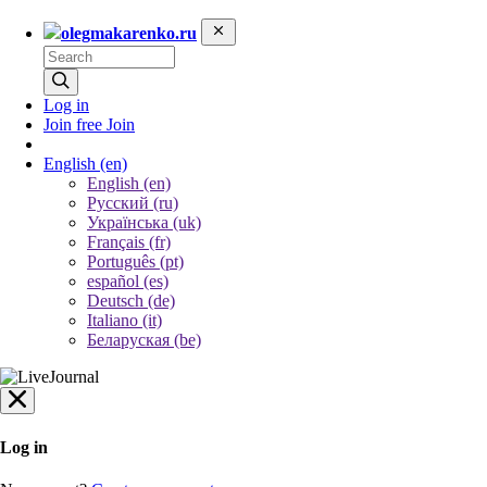
olegmakarenko.ru
Log in
Join free
Join
English
(en)
English (en)
Русский (ru)
Українська (uk)
Français (fr)
Português (pt)
español (es)
Deutsch (de)
Italiano (it)
Беларуская (be)
Log in