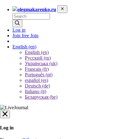
olegmakarenko.ru
Log in
Join free
Join
English
(en)
English (en)
Русский (ru)
Українська (uk)
Français (fr)
Português (pt)
español (es)
Deutsch (de)
Italiano (it)
Беларуская (be)
Log in