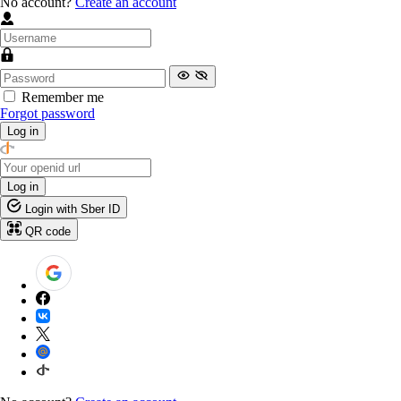
No account?
Create an account
Remember me
Forgot password
Log in
Log in
Login with Sber ID
QR code