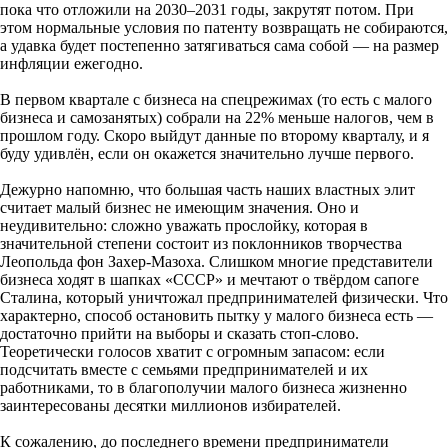
пока что отложили на 2030–2031 годы, закрутят потом. При
этом нормальные условия по патенту возвращать не собираются,
а удавка будет постепенно затягиваться сама собой — на размер
инфляции ежегодно.
В первом квартале с бизнеса на спецрежимах (то есть с малого
бизнеса и самозанятых) собрали на 22% меньше налогов, чем в
прошлом году. Скоро выйдут данные по второму кварталу, и я
буду удивлён, если он окажется значительно лучше первого.
Дежурно напомню, что большая часть наших властных элит
считает малый бизнес не имеющим значения. Оно и
неудивительно: сложно уважать прослойку, которая в
значительной степени состоит из поклонников творчества
Леопольда фон Захер-Мазоха. Слишком многие представители
бизнеса ходят в шапках «СССР» и мечтают о твёрдом сапоге
Сталина, который уничтожал предпринимателей физически. Что
характерно, способ остановить пытку у малого бизнеса есть —
достаточно прийти на выборы и сказать стоп-слово.
Теоретически голосов хватит с огромным запасом: если
подсчитать вместе с семьями предпринимателей и их
работниками, то в благополучии малого бизнеса жизненно
заинтересованы десятки миллионов избирателей.
К сожалению, до последнего времени предприниматели