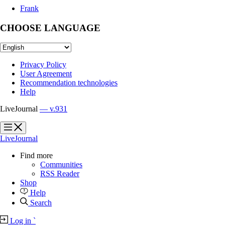
Frank
CHOOSE LANGUAGE
Privacy Policy
User Agreement
Recommendation technologies
Help
LiveJournal
— v.931
?
?
LiveJournal
Find more
Communities
RSS Reader
Shop
Help
Search
Log in
`