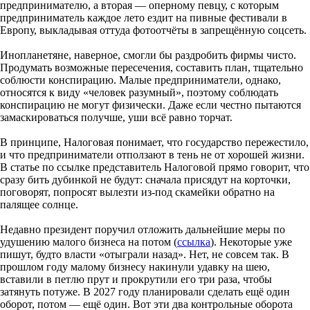
предпринимателю, а вторая — оперному певцу, с которым
предприниматель каждое лето ездит на пивные фестивали в
Европу, выкладывая оттуда фотоотчёты в запрещённую соцсеть.
Инопланетяне, наверное, смогли бы раздробить фирмы чисто.
Продумать возможные пересечения, составить план, тщательно
соблюсти конспирацию. Малые предприниматели, однако,
относятся к виду «человек разумный», поэтому соблюдать
конспирацию не могут физически. Даже если честно пытаются
замаскироваться получше, уши всё равно торчат.
В принципе, Налоговая понимает, что государство пережестило,
и что предприниматели отползают в тень не от хорошей жизни.
В статье по ссылке представитель Налоговой прямо говорит, что
сразу бить дубинкой не будут: сначала присядут на корточки,
поговорят, попросят вылезти из-под скамейки обратно на
палящее солнце.
Недавно президент поручил отложить дальнейшие меры по
удушению малого бизнеса на потом (
ссылка
). Некоторые уже
пишут, будто власти «отыграли назад». Нет, не совсем так. В
прошлом году малому бизнесу накинули удавку на шею,
вставили в петлю прут и прокрутили его три раза, чтобы
затянуть потуже. В 2027 году планировали сделать ещё один
оборот, потом — ещё один. Вот эти два контрольные оборота