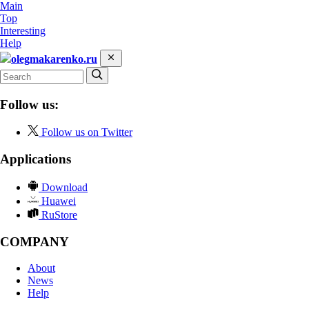
Main
Top
Interesting
Help
olegmakarenko.ru
Follow us:
Follow us on Twitter
Applications
Download
Huawei
RuStore
COMPANY
About
News
Help