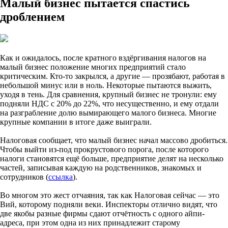
Малый бизнес пытается спастись
дроблением
Как и ожидалось, после кратного вздёргивания налогов на
малый бизнес положение многих предприятий стало
критическим. Кто-то закрылся, а другие — прозябают, работая в
небольшой минус или в ноль. Некоторые пытаются выжить,
уходя в тень. Для сравнения, крупный бизнес не тронули: ему
подняли НДС с 20% до 22%, что несущественно, и ему отдали
на разграбление долю вымирающего малого бизнеса. Многие
крупные компании в итоге даже выиграли.
Налоговая сообщает, что малый бизнес начал массово дробиться.
Чтобы выйти из-под прокрустового порога, после которого
налоги становятся ещё больше, предприятие делят на несколько
частей, записывая каждую на родственников, знакомых и
сотрудников (
ссылка
).
Во многом это жест отчаяния, так как Налоговая сейчас — это
Вий, которому подняли веки. Инспекторы отлично видят, что
две якобы разные фирмы сдают отчётность с одного айпи-
адреса, при этом одна из них принадлежит старому