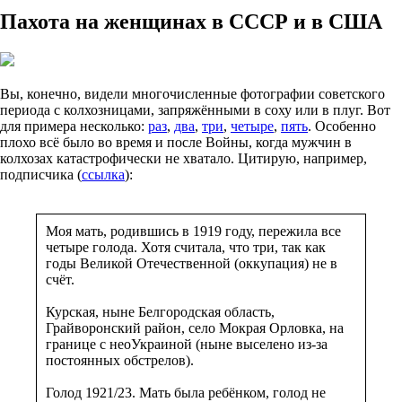
Пахота на женщинах в СССР и в США
Вы, конечно, видели многочисленные фотографии советского
периода с колхозницами, запряжёнными в соху или в плуг. Вот
для примера несколько:
раз
,
два
,
три
,
четыре
,
пять
. Особенно
плохо всё было во время и после Войны, когда мужчин в
колхозах катастрофически не хватало. Цитирую, например,
подписчика (
ссылка
):
Моя мать, родившись в 1919 году, пережила все
четыре голода. Хотя считала, что три, так как
годы Великой Отечественной (оккупация) не в
счёт.
Курская, ныне Белгородская область,
Грайворонский район, село Мокрая Орловка, на
границе с неоУкраиной (ныне выселено из-за
постоянных обстрелов).
Голод 1921/23. Мать была ребёнком, голод не