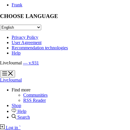
Frank
CHOOSE LANGUAGE
Privacy Policy
User Agreement
Recommendation technologies
Help
LiveJournal
— v.931
?
?
LiveJournal
Find more
Communities
RSS Reader
Shop
Help
Search
Log in
`