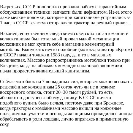
В-третьих, СССР полностью провалил работу с гарантийным
обслуживанием техники: запчасти были дефицитом. Из-за этого
даже мелкие поломки, которые при капитализме устранялись за
1 час, в СССР зачастую отправляли трактор на вечный прикол.
Наконец, естественным следствием советских гигантомании и
коллективизма был тотальный провал малой механизации:
колхозник не мог купить себе в магазине элементарный
мотоблок. Выпускать нечто подобное (мотокультиватор «Крот»)
в СССР начали только в 1983 году, да и то в мизерных
количествах. Массово распространились мотоблоки только при
Ельцине, когда на обломках командно-плановой экономики
начал прорастать живительный капитализм.
Сейчас мотоблок на 7 лошадиных сил, которым можно вспахать
разрешённые колхозникам 25 соток чуть ли не в режиме
воскресного отдыха, стоит 20–30 тысяч рублей, то есть
абсолютно доступен любому дачнику. В СССР ничего
подобного купить было нельзя, поэтому даже при Брежневе,
когда тракторы с комбайнами массово вышли на колхозные
поля, личные участки и огороды женщинам приходилось иногда
обрабатывать в роли лошади, лично впрягаясь в примитивную
соху.