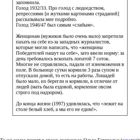
запомнила.
Голод 1932/33. Про голод с людоедством,
репрессиями [и жуткими картинами страданий]
рассказывала мне подробно.
Голод 1946/47 был самым «слабым».
Женщинам (мужиков было очень мало) запретили
пахать на себе из-за западных журналистов,
которые могли написать, что «женщины
Победителей пашут на себе», зато ввели норму: за
день требовалось вскопать лопатой 7 соток.
Многие не справлялись, падали от изнеможения в
поле. В больнице сутки кормили 3 раза супом и
отпускали домой, то есть на работы. Лошадей
было мало, их берегли и кормили, в отличие от
людей (мать была ездовой, кормление овсом
строго под надзором).
До конца жизни (1997) удивлялась, что «лежит на
столе белый хлеб, а мы его не едим!».