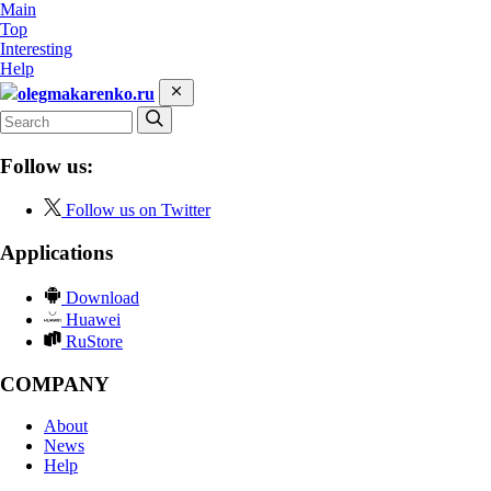
Main
Top
Interesting
Help
olegmakarenko.ru
Follow us:
Follow us on Twitter
Applications
Download
Huawei
RuStore
COMPANY
About
News
Help