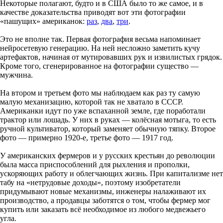
Некоторые полагают, будто и в США было то же самое, и в
качестве доказательства приводят вот эти фотографии
«пашущих» американок:
раз
,
два
,
три
.
Это не вполне так. Первая фотография весьма напоминает
нейросетевую генерацию. На ней несложно заметить кучу
артефактов, начиная от мутировавших рук и извилистых грядок.
Кроме того, сгенерированное на фотографии существо —
мужчина.
На втором и третьем фото мы наблюдаем как раз ту самую
малую механизацию, которой так не хватало в СССР.
Американки идут по уже вспаханной земле, где поработали
трактор или лошадь. У них в руках — колёсная мотыга, то есть
ручной культиватор, который заменяет обычную тяпку. Второе
фото — примерно 1920-е, третье фото — 1917 год.
У американских фермеров и у русских крестьян до революции
была масса приспособлений для рыхления и прополки,
ускоряющих работу и облегчающих жизнь. При капитализме нет
табу на «нетрудовые доходы», поэтому изобретатели
придумывают новые механизмы, инженеры налаживают их
производство, а продавцы заботятся о том, чтобы фермер мог
купить или заказать всё необходимое из любого медвежьего
угла.