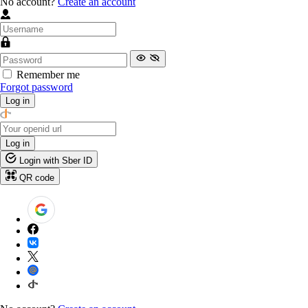
No account?
Create an account
Remember me
Forgot password
Log in
Log in
Login with Sber ID
QR code