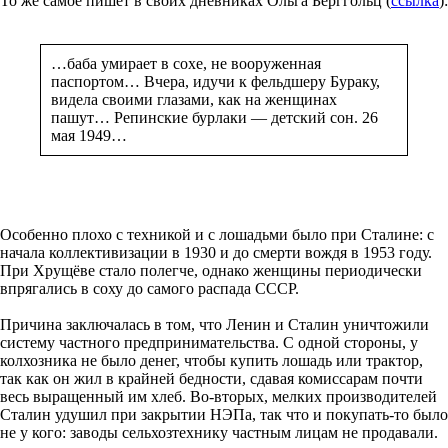
То же самое пишет в своих дневниках Ольга Берггольц (
ссылка
):
…баба умирает в сохе, не вооруженная
паспортом… Вчера, идучи к фельдшеру Бураку,
видела своими глазами, как на женщинах
пашут… Репинские бурлаки — детский сон. 26
мая 1949…
Особенно плохо с техникой и с лошадьми было при Сталине: с
начала коллективизации в 1930 и до смерти вождя в 1953 году.
При Хрущёве стало полегче, однако женщины периодически
впрягались в соху до самого распада СССР.
Причина заключалась в том, что Ленин и Сталин уничтожили
систему частного предпринимательства. С одной стороны, у
колхозника не было денег, чтобы купить лошадь или трактор,
так как он жил в крайней бедности, сдавая комиссарам почти
весь выращенный им хлеб. Во-вторых, мелких производителей
Сталин удушил при закрытии НЭПа, так что и покупать-то было
не у кого: заводы сельхозтехнику частным лицам не продавали.