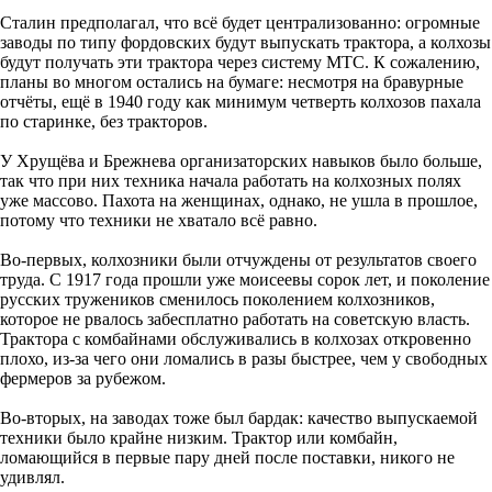
Сталин предполагал, что всё будет централизованно: огромные
заводы по типу фордовских будут выпускать трактора, а колхозы
будут получать эти трактора через систему МТС. К сожалению,
планы во многом остались на бумаге: несмотря на бравурные
отчёты, ещё в 1940 году как минимум четверть колхозов пахала
по старинке, без тракторов.
У Хрущёва и Брежнева организаторских навыков было больше,
так что при них техника начала работать на колхозных полях
уже массово. Пахота на женщинах, однако, не ушла в прошлое,
потому что техники не хватало всё равно.
Во-первых, колхозники были отчуждены от результатов своего
труда. С 1917 года прошли уже моисеевы сорок лет, и поколение
русских тружеников сменилось поколением колхозников,
которое не рвалось забесплатно работать на советскую власть.
Трактора с комбайнами обслуживались в колхозах откровенно
плохо, из-за чего они ломались в разы быстрее, чем у свободных
фермеров за рубежом.
Во-вторых, на заводах тоже был бардак: качество выпускаемой
техники было крайне низким. Трактор или комбайн,
ломающийся в первые пару дней после поставки, никого не
удивлял.