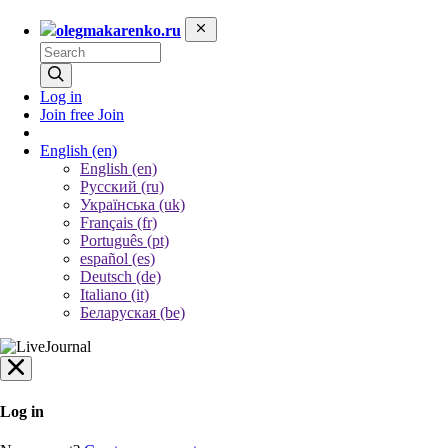
olegmakarenko.ru
Log in
Join free
Join
English
(en)
English (en)
Русский (ru)
Українська (uk)
Français (fr)
Português (pt)
español (es)
Deutsch (de)
Italiano (it)
Беларуская (be)
Log in