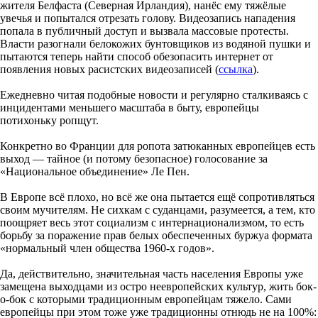
жителя Белфаста (Северная Ирландия), нанёс ему тяжёлые
увечья и попытался отрезать голову. Видеозапись нападения
попала в публичный доступ и вызвала массовые протесты.
Власти разогнали белокожих бунтовщиков из водяной пушки и
пытаются теперь найти способ обезопасить интернет от
появления новых расистских видеозаписей (
ссылка
).
Ежедневно читая подобные новости и регулярно сталкиваясь с
инцидентами меньшего масштаба в быту, европейцы
потихоньку ропщут.
Конкретно во Франции для ропота затюканных европейцев есть
выход — тайное (и потому безопасное) голосование за
«Национальное объединение» Ле Пен.
В Европе всё плохо, но всё же она пытается ещё сопротивляться
своим мучителям. Не сихкам с суданцами, разумеется, а тем, кто
поощряет весь этот социализм с интернационализмом, то есть
борьбу за поражение прав белых обеспеченных буржуа формата
«нормальный член общества 1960-х годов».
Да, действительно, значительная часть населения Европы уже
замещена выходцами из остро неевропейских культур, жить бок-
о-бок с которыми традиционным европейцам тяжело. Сами
европейцы при этом тоже уже традиционны отнюдь не на 100%: