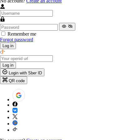
No account?
Create an account
Remember me
Forgot password
Log in
Log in
Login with Sber ID
QR code