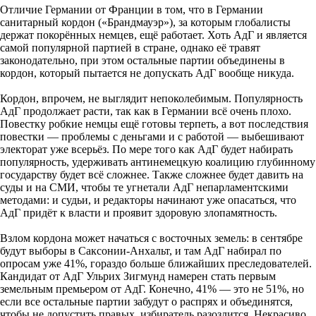
Отличие Германии от Франции в том, что в Германии
санитарный кордон («Брандмауэр»), за которым глобалисты
держат покорённых немцев, ещё работает. Хоть АдГ и является
самой популярной партией в стране, однако её травят
законодательно, при этом остальные партии объединены в
кордон, который пытается не допускать АдГ вообще никуда.
Кордон, впрочем, не выглядит непоколебимым. Популярность
АдГ продолжает расти, так как в Германии всё очень плохо.
Повестку робкие немцы ещё готовы терпеть, а вот последствия
повестки — проблемы с деньгами и с работой — выбешивают
электорат уже всерьёз. По мере того как АдГ будет набирать
популярность, удерживать антинемецкую коалицию глубинному
государству будет всё сложнее. Также сложнее будет давить на
суды и на СМИ, чтобы те угнетали АдГ непарламентскими
методами: и судьи, и редакторы начинают уже опасаться, что
АдГ придёт к власти и проявит здоровую злопамятность.
Взлом кордона может начаться с восточных земель: в сентябре
будут выборы в Саксонии-Анхальт, и там АдГ набирал по
опросам уже 41%, гораздо больше ближайших преследователей.
Кандидат от АдГ Ульрих Зигмунд намерен стать первым
земельным премьером от АдГ. Конечно, 41% — это не 51%, но
если все остальные партии забудут о распрях и объединятся,
чтобы не допустить правых, избиратель разозлится. Некрасиво,