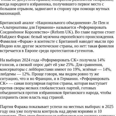
когда народного избранника, получившего первое место с
большим отрывом, задвигают в сторону при помощи мутных
махинаций.
Британский аналог «Национального объединения» Ле Пен и
«Альтернативы для Германии» называется «Реформировать
Соединённое Королевство» (Reform UK). Во главе партии стоит
Найджел Фараж: белый мужчина европейского происхождения.
Фамилия «Фараж» в контексте с Британией наводит мысли про
Индию или другие экзотические страны, но нет: такая фамилия
встречается в Европе среди протестантов-гугенотов.
На выборах 2024 года «Реформировать СК» получила 14%
голосов, а свежий опрос даёт ей уже 25%. Для сравнения,
консерваторы с лейбористами имеют по 19%, зелёные — 14%,
либдемы — 12%. Проще говоря, мы видим ровно ту же
ситуацию, что и во Франции, и в Германии. «Реформировать
СК» — самая популярная партия страны, которая выступает
против своры мелких глобалистских партий, готовых
объединиться против избранников британского народа, чтобы
сохранить свою власть над страной.
Партия Фаража показывает успехи на местных выборах: в 2025
году она уже получила контроль над двумя мэриями и 10
советами. При этом британская избирательная система устроена