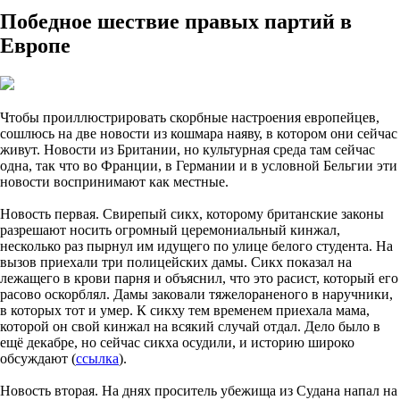
Победное шествие правых партий в
Европе
Чтобы проиллюстрировать скорбные настроения европейцев,
сошлюсь на две новости из кошмара наяву, в котором они сейчас
живут. Новости из Британии, но культурная среда там сейчас
одна, так что во Франции, в Германии и в условной Бельгии эти
новости воспринимают как местные.
Новость первая. Свирепый сикх, которому британские законы
разрешают носить огромный церемониальный кинжал,
несколько раз пырнул им идущего по улице белого студента. На
вызов приехали три полицейских дамы. Сикх показал на
лежащего в крови парня и объяснил, что это расист, который его
расово оскорблял. Дамы заковали тяжелораненого в наручники,
в которых тот и умер. К сикху тем временем приехала мама,
которой он свой кинжал на всякий случай отдал. Дело было в
ещё декабре, но сейчас сикха осудили, и историю широко
обсуждают (
ссылка
).
Новость вторая. На днях проситель убежища из Судана напал на