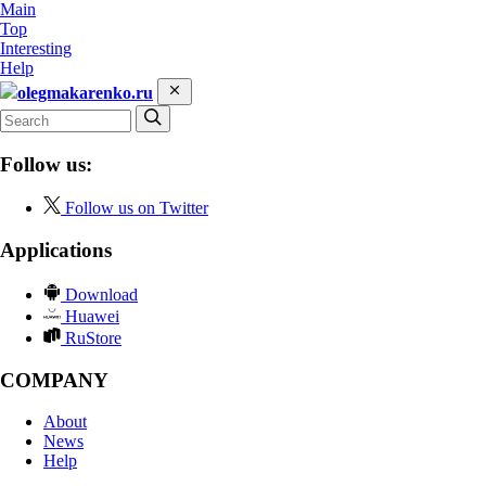
Main
Top
Interesting
Help
olegmakarenko.ru
Follow us:
Follow us on Twitter
Applications
Download
Huawei
RuStore
COMPANY
About
News
Help