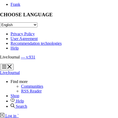
Frank
CHOOSE LANGUAGE
Privacy Policy
User Agreement
Recommendation technologies
Help
LiveJournal
— v.931
?
?
LiveJournal
Find more
Communities
RSS Reader
Shop
Help
Search
Log in
`