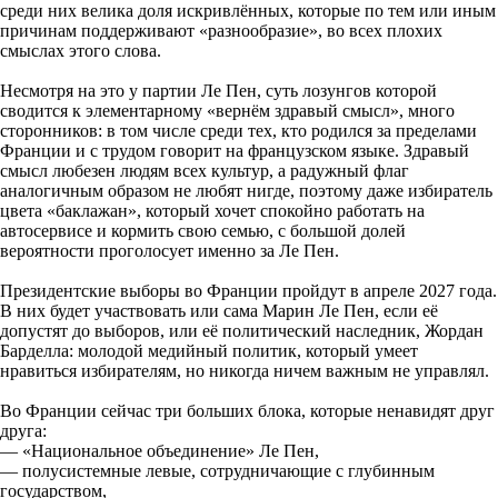
среди них велика доля искривлённых, которые по тем или иным
причинам поддерживают «разнообразие», во всех плохих
смыслах этого слова.
Несмотря на это у партии Ле Пен, суть лозунгов которой
сводится к элементарному «вернём здравый смысл», много
сторонников: в том числе среди тех, кто родился за пределами
Франции и с трудом говорит на французском языке. Здравый
смысл любезен людям всех культур, а радужный флаг
аналогичным образом не любят нигде, поэтому даже избиратель
цвета «баклажан», который хочет спокойно работать на
автосервисе и кормить свою семью, с большой долей
вероятности проголосует именно за Ле Пен.
Президентские выборы во Франции пройдут в апреле 2027 года.
В них будет участвовать или сама Марин Ле Пен, если её
допустят до выборов, или её политический наследник, Жордан
Барделла: молодой медийный политик, который умеет
нравиться избирателям, но никогда ничем важным не управлял.
Во Франции сейчас три больших блока, которые ненавидят друг
друга:
— «Национальное объединение» Ле Пен,
— полусистемные левые, сотрудничающие с глубинным
государством,