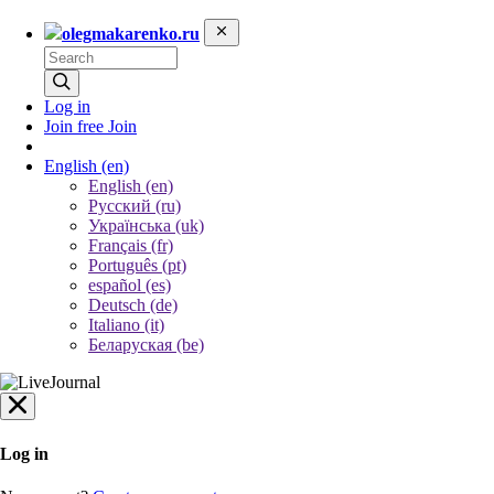
olegmakarenko.ru
Log in
Join free
Join
English
(en)
English (en)
Русский (ru)
Українська (uk)
Français (fr)
Português (pt)
español (es)
Deutsch (de)
Italiano (it)
Беларуская (be)
Log in