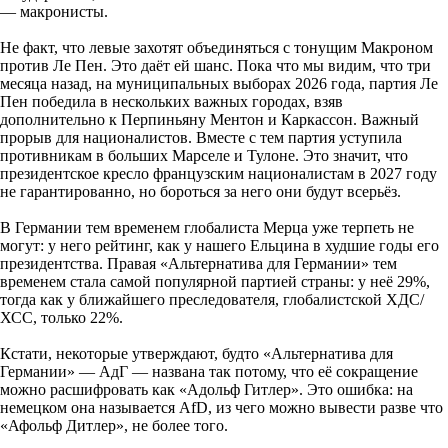
— макронисты.
Не факт, что левые захотят объединяться с тонущим Макроном
против Ле Пен. Это даёт ей шанс. Пока что мы видим, что три
месяца назад, на муниципальных выборах 2026 года, партия Ле
Пен победила в нескольких важных городах, взяв
дополнительно к Перпиньяну Ментон и Каркассон. Важный
прорыв для националистов. Вместе с тем партия уступила
противникам в больших Марселе и Тулоне. Это значит, что
президентское кресло французским националистам в 2027 году
не гарантированно, но бороться за него они будут всерьёз.
В Германии тем временем глобалиста Мерца уже терпеть не
могут: у него рейтинг, как у нашего Ельцина в худшие годы его
президентства. Правая «Альтернатива для Германии» тем
временем стала самой популярной партией страны: у неё 29%,
тогда как у ближайшего преследователя, глобалистской ХДС/
ХСС, только 22%.
Кстати, некоторые утверждают, будто «Альтернатива для
Германии» — АдГ — названа так потому, что её сокращение
можно расшифровать как «Адольф Гитлер». Это ошибка: на
немецком она называется AfD, из чего можно вывести разве что
«Афольф Дитлер», не более того.