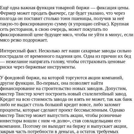
Ещё одна важная функция товарной биржи — фиксация цены.
Фермер может продать фьючерс, где будет указано, что через
полгода он поставит столько тонн пшеницы, получив за неё
такую-то фиксированную сумму (я упрощаю сейчас). Крупная
сеть ресторанов, в свою очередь, может покупать по
фиксированной цене будущее мясо, чтобы не уйти в минус, если
мясо резко подорожает.
Интересный факт. Несколько лет наши сахарные заводы сильно
пострадали от временного падения цен. Одна из причин их бед
— нежелание напрягать голову, чтобы отстраховать ценовые
риски через биржевые инструменты.
У фондовой биржи, на которой торгуются акции компаний,
другие функции. Во-первых, она позволяет найти
финансирование на строительство новых заводов. Допустим,
мистер Твистер хочет построить новый сталелитейный завод.
Кредит на всю стоимость завода он взять не может, так как банк
либо не выдаст столь большой кредит вовсе, либо заломит
проценты, которые сделают проект бессмысленным. Однако
мистер Твистер может выпустить акции, чтобы розничные
инвесторы вошли с ним «в долю», став совладельцами его
компании. Поэтому он выходит на биржу и выпускает акции,
закрыв часть потребности в деньгах, а остаток требуемых