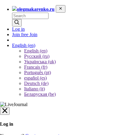
olegmakarenko.ru
Log in
Join free
Join
English
(en)
English (en)
Русский (ru)
Українська (uk)
Français (fr)
Português (pt)
español (es)
Deutsch (de)
Italiano (it)
Беларуская (be)
Log in