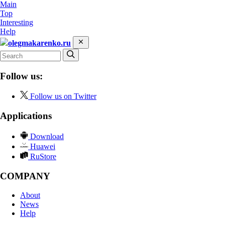
Main
Top
Interesting
Help
olegmakarenko.ru
Follow us:
Follow us on Twitter
Applications
Download
Huawei
RuStore
COMPANY
About
News
Help