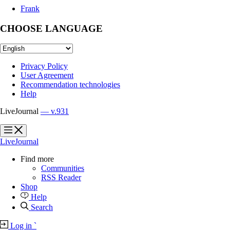
Frank
CHOOSE LANGUAGE
Privacy Policy
User Agreement
Recommendation technologies
Help
LiveJournal
— v.931
?
?
LiveJournal
Find more
Communities
RSS Reader
Shop
Help
Search
Log in
`