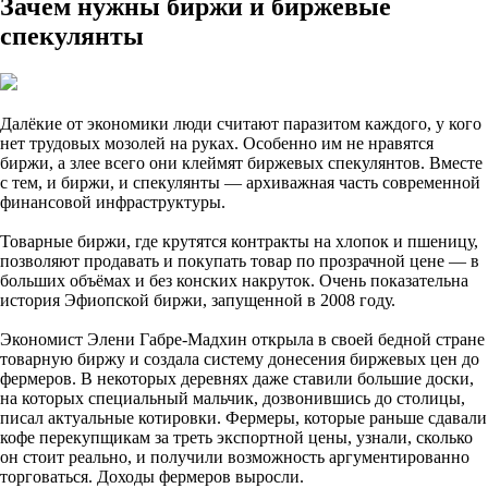
Зачем нужны биржи и биржевые
спекулянты
Далёкие от экономики люди считают паразитом каждого, у кого
нет трудовых мозолей на руках. Особенно им не нравятся
биржи, а злее всего они клеймят биржевых спекулянтов. Вместе
с тем, и биржи, и спекулянты — архиважная часть современной
финансовой инфраструктуры.
Товарные биржи, где крутятся контракты на хлопок и пшеницу,
позволяют продавать и покупать товар по прозрачной цене — в
больших объёмах и без конских накруток. Очень показательна
история Эфиопской биржи, запущенной в 2008 году.
Экономист Элени Габре-Мадхин открыла в своей бедной стране
товарную биржу и создала систему донесения биржевых цен до
фермеров. В некоторых деревнях даже ставили большие доски,
на которых специальный мальчик, дозвонившись до столицы,
писал актуальные котировки. Фермеры, которые раньше сдавали
кофе перекупщикам за треть экспортной цены, узнали, сколько
он стоит реально, и получили возможность аргументированно
торговаться. Доходы фермеров выросли.