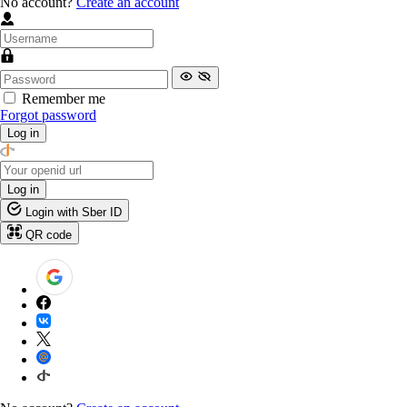
No account?
Create an account
Remember me
Forgot password
Log in
Log in
Login with Sber ID
QR code