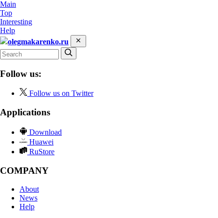
Main
Top
Interesting
Help
olegmakarenko.ru
Follow us:
Follow us on Twitter
Applications
Download
Huawei
RuStore
COMPANY
About
News
Help