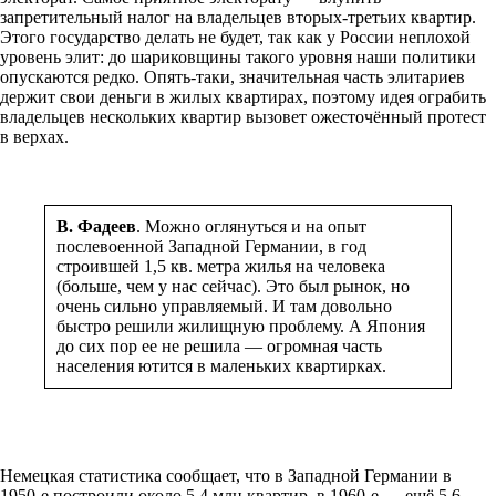
запретительный налог на владельцев вторых-третьих квартир.
Этого государство делать не будет, так как у России неплохой
уровень элит: до шариковщины такого уровня наши политики
опускаются редко. Опять-таки, значительная часть элитариев
держит свои деньги в жилых квартирах, поэтому идея ограбить
владельцев нескольких квартир вызовет ожесточённый протест
в верхах.
В. Фадеев
. Можно оглянуться и на опыт
послевоенной Западной Германии, в год
строившей 1,5 кв. метра жилья на человека
(больше, чем у нас сейчас). Это был рынок, но
очень сильно управляемый. И там довольно
быстро решили жилищную проблему. А Япония
до сих пор ее не решила — огромная часть
населения ютится в маленьких квартирках.
Немецкая статистика сообщает, что в Западной Германии в
1950-е построили около 5,4 млн квартир, в 1960-е — ещё 5,6