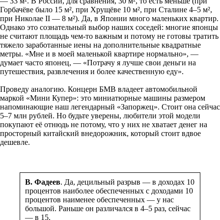
— 33 м². В России, для сравнения, 30 м², то есть меньше (при
Горбачёве было 15 м², при Хрущёве 10 м², при Сталине 4–5 м²,
при Николае II — 8 м²). Да, в Японии много маленьких квартир.
Однако это сознательный выбор наших соседей: многие японцы
не считают площадь чем-то важным и потому не готовы тратить
тяжело заработанные иены на дополнительные квадратные
метры. «Мне и в моей маленькой квартире нормально», —
думает часто японец, — «Потрачу я лучше свои деньги на
путешествия, развлечения и более качественную еду».
Проведу аналогию. Концерн БМВ владеет автомобильной
маркой «Мини Купер»: это миниатюрные машины размером
напоминающие наш легендарный «Запоржец». Стоит она сейчас
5–7 млн рублей. Но будьте уверены, любители этой модели
покупают её отнюдь не потому, что у них не хватает денег на
просторный китайский внедорожник, который стоит вдвое
дешевле.
В. Фадеев
. Да, децильный разрыв — в доходах 10
процентов наиболее обеспеченных с доходами 10
процентов наименее обеспеченных — у нас
большой. Раньше он различался в 4–5 раз, сейчас
— в 15.