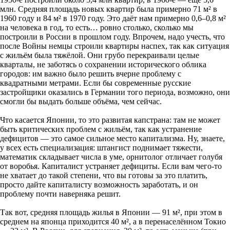
млн. Средняя площадь новых квартир была примерно 71 м² в
1960 году и 84 м² в 1970 году. Это даёт нам примерно 0,6–0,8 м²
на человека в год, то есть… ровно столько, сколько мы
построили в России в прошлом году. Впрочем, надо учесть, что
после Войны немцы строили квартиры наспех, так как ситуация
с жильём была тяжёлой. Они грубо перекраивали целые
кварталы, не заботясь о сохранении исторического облика
городов: им важно было решить вчерне проблему с
квадратными метрами. Если бы современные русские
застройщики оказались в Германии того периода, возможно, они
смогли бы выдать больше объёма, чем сейчас.
Что касается Японии, то это развитая капстрана: там не может
быть критических проблем с жильём, так как устранение
дефицитов — это самое сильное место капитализма. Ну, знаете,
у всех есть специализация: штангист поднимает тяжести,
математик складывает числа в уме, орнитолог отличает голубя
от воробья. Капиталист устраняет дефициты. Если вам чего-то
не хватает до такой степени, что вы готовы за это платить,
просто дайте капиталисту возможность заработать, и он
проблему почти наверняка решит.
Так вот, средняя площадь жилья в Японии — 91 м², при этом в
среднем на японца приходится 40 м², а в перенаселённом Токио