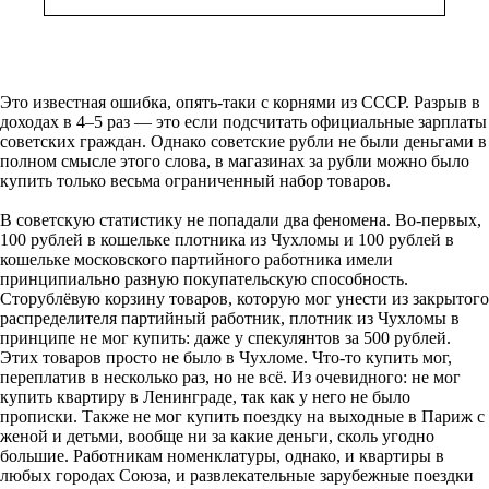
Это известная ошибка, опять-таки с корнями из СССР. Разрыв в
доходах в 4–5 раз — это если подсчитать официальные зарплаты
советских граждан. Однако советские рубли не были деньгами в
полном смысле этого слова, в магазинах за рубли можно было
купить только весьма ограниченный набор товаров.
В советскую статистику не попадали два феномена. Во-первых,
100 рублей в кошельке плотника из Чухломы и 100 рублей в
кошельке московского партийного работника имели
принципиально разную покупательскую способность.
Сторублёвую корзину товаров, которую мог унести из закрытого
распределителя партийный работник, плотник из Чухломы в
принципе не мог купить: даже у спекулянтов за 500 рублей.
Этих товаров просто не было в Чухломе. Что-то купить мог,
переплатив в несколько раз, но не всё. Из очевидного: не мог
купить квартиру в Ленинграде, так как у него не было
прописки. Также не мог купить поездку на выходные в Париж с
женой и детьми, вообще ни за какие деньги, сколь угодно
большие. Работникам номенклатуры, однако, и квартиры в
любых городах Союза, и развлекательные зарубежные поездки