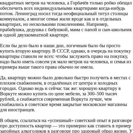
квадратных метров на человека, а Горбачёв только робко обещал
обеспечить всех индивидуальными квартирами когда-нибудь
потом. Ленинград носил тогда неофициальный титул столицы
коммуналок, а многие семьи жили вроде как и в отдельных
квартирах, но несколькими поколениями. Например,
прабабушка, дедушка с бабушкой, мама с папой и сын-школьник
в одной двухкомнатной квартире.
Если бы дело было в наши дни, логичным было бы просто
купить вторую квартиру. В СССР, однако, в очередь на покупку
квартиры ставили не всех: чтобы заслужить право на покупку,
надо было иметь совсем уж мало метров на человека, и семья из
примера выше такого права обычно не имела.
Да, квартиру можно было довольно быстро получить в местах с
плохим снабжением, в отдалённых от центра и холодных
городах. Однако ведь и сейчас так же: хорошую квартиру в
Воркуте можно купить по цене мебели, за 300–500 тысяч
рублей, а снабжается современная Воркута лучше, чем
снабжались в советское время закрытые московские магазины
для иностранцев.
В общем, ссылаться на «успешный» советский опыт в разговоре
про доступность квартир — это примерно как ставить в пример
запойных алкоголиков в разговоре про здоровый образ жизни. У