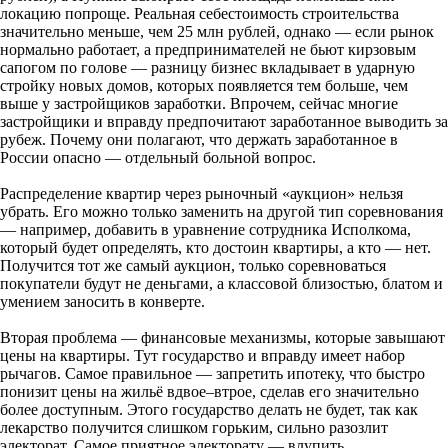
локацию попроще. Реальная себестоимость строительства
значительно меньше, чем 25 млн рублей, однако — если рынок
нормально работает, а предпринимателей не бьют кирзовым
сапогом по голове — разницу бизнес вкладывает в ударную
стройку новых домов, которых появляется тем больше, чем
выше у застройщиков заработки. Впрочем, сейчас многие
застройщики и вправду предпочитают заработанное выводить за
рубеж. Почему они полагают, что держать заработанное в
России опасно — отдельный больной вопрос.
Распределение квартир через рыночный «аукцион» нельзя
убрать. Его можно только заменить на другой тип соревнования
— например, добавить в уравнение сотрудника Исполкома,
который будет определять, кто достоин квартиры, а кто — нет.
Получится тот же самый аукцион, только соревноваться
покупатели будут не деньгами, а классовой близостью, блатом и
умением заносить в конверте.
Вторая проблема — финансовые механизмы, которые завышают
цены на квартиры. Тут государство и вправду имеет набор
рычагов. Самое правильное — запретить ипотеку, что быстро
понизит цены на жильё вдвое–втрое, сделав его значительно
более доступным. Этого государство делать не будет, так как
лекарство получится слишком горьким, сильно разозлит
электорат. Самое приятное электорату — влупить