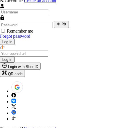
No account?
Create an account
Remember me
Forgot password
Log in
Log in
Login with Sber ID
QR code