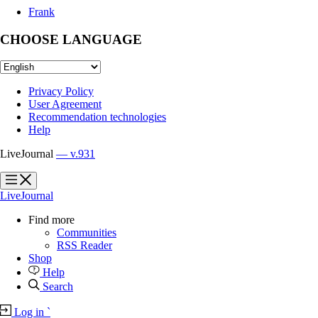
Frank
CHOOSE LANGUAGE
Privacy Policy
User Agreement
Recommendation technologies
Help
LiveJournal
— v.931
?
?
LiveJournal
Find more
Communities
RSS Reader
Shop
Help
Search
Log in
`