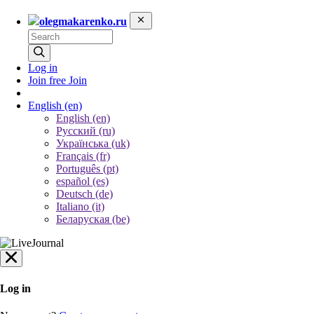
olegmakarenko.ru
Log in
Join free
Join
English
(en)
English (en)
Русский (ru)
Українська (uk)
Français (fr)
Português (pt)
español (es)
Deutsch (de)
Italiano (it)
Беларуская (be)
Log in