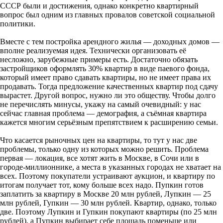
СССР были и достижения, однако конкретно квартирный
вопрос был одним из главных провалов советской социальной
политики.
Вместе с тем постройка арендного жилья — доходных домов —
вполне реализуемая идея. Технически организовать её
несложно, зарубежные примеры есть. Достаточно обязать
застройщиков оформлять 30% квартир в виде паевого фонда,
который имеет право сдавать квартиры, но не имеет права их
продавать. Тогда предложение качественных квартир под сдачу
вырастет. Другой вопрос, нужно ли это обществу. Чтобы долго
не перечислять минусы, укажу на самый очевидный: у нас
сейчас главная проблема — демография, а съёмная квартира
кажется многим серьёзным препятствием к расширению семьи.
Что касается рыночных цен на квартиры, то тут у нас две
проблемы, только одну из которых можно решить. Проблема
первая — локация, все хотят жить в Москве, в Сочи или в
городе-миллионнике, а места в указанных городах не хватает на
всех. Поэтому покупатели устраивают аукцион, и квартиру по
итогам получает тот, кому больше всех надо. Пупкин готов
заплатить за квартиру в Москве 20 млн рублей, Лупкин — 25
млн рублей, Гупкин — 30 млн рублей. Квартир, однако, только
две. Поэтому Лупкин и Гупкин покупают квартиры (по 25 млн
рублей), а Пупкин выбирает себе площадь поменьше или