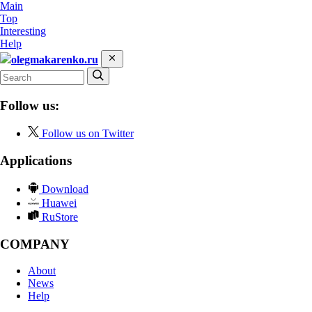
Main
Top
Interesting
Help
olegmakarenko.ru
Follow us:
Follow us on Twitter
Applications
Download
Huawei
RuStore
COMPANY
About
News
Help