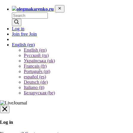
olegmakarenko.ru
Log in
Join free
Join
English
(en)
English (en)
Русский (ru)
Українська (uk)
Français (fr)
Português (pt)
español (es)
Deutsch (de)
Italiano (it)
Беларуская (be)
Log in