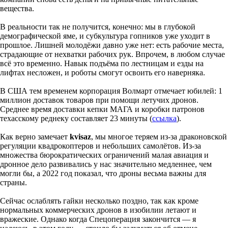
вещества.
В реальности так не получится, конечно: мы в глубокой
демографической яме, и субкультура гопников уже уходит в
прошлое. Лишней молодёжи давно уже нет: есть рабочие места,
страдающие от нехватки рабочих рук. Впрочем, в любом случае
всё это временно. Навык подъёма по лестницам и езды на
лифтах несложен, и роботы смогут освоить его наверняка.
В США тем временем корпорация Волмарт отмечает юбилей: 1
миллион доставок товаров при помощи летучих дронов.
Среднее время доставки кепки МАГА и коробки патронов
техасскому реднеку составляет 23 минуты (
ссылка
).
Как верно замечает
kvisaz
, мы многое теряем из-за драконовской
регуляции квадрокоптеров и небольших самолётов. Из-за
множества бюрократических ограничений малая авиация и
дронное дело развивались у нас значительно медленнее, чем
могли бы, а 2022 год показал, что дроны весьма важны для
страны.
Сейчас ослаблять гайки несколько поздно, так как кроме
нормальных коммерческих дронов в изобилии летают и
вражеские. Однако когда Спецоперация закончится — я