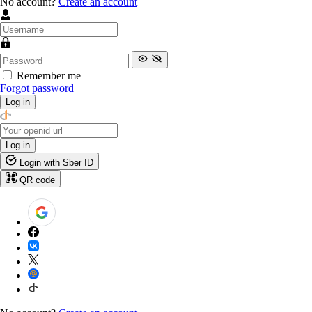
No account?
Create an account
Remember me
Forgot password
Log in
Log in
Login with Sber ID
QR code