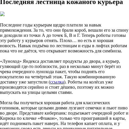
Последняя лестница кожаного курьера
Последние годы курьерам щедро платили за навык
прямохождения. За то, что они брали короб, вешали его за спину
и доходили из точки А до точек Б, В и Г. Теперь роботы готовы
эту работу у курьеров отнять. Плохо… но есть и хорошая
новость. Навык подъёма по лестницам и езды в лифтах роботам
пока что не даётся, что открывает возможность для симбиоза.
«Луноход» Яндекса доставляет продукты до двора, а курьер,
гуляющий где-то поблизости, раз в несколько минут берёт из
чрева очередного лунохода пакет, чтобы поднять его
покупателю на четвёртый этаж. Такую комбинированную
доставку уже запустили (
ссылка
). Роботы на колёсах уже
производятся серийно и стоят дёшево, поэтому их можно
выпускать на улицы целыми стаями.
Могла бы получиться хорошая работа для классических
гопников, которые целыми днями лузгают семечки и пьют пиво
во дворе. Представьте киберпанк: подъезжает очередной робот и
Кирюха по кличке «Флакон», только что проигравший в карты,
идёт поднимать пакет наверх. На телефон капает оплата, и у
компании снова есть деньги на привычные питательные