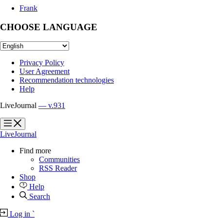
Frank
CHOOSE LANGUAGE
Privacy Policy
User Agreement
Recommendation technologies
Help
LiveJournal
— v.931
?
?
LiveJournal
Find more
Communities
RSS Reader
Shop
Help
Search
Log in
`