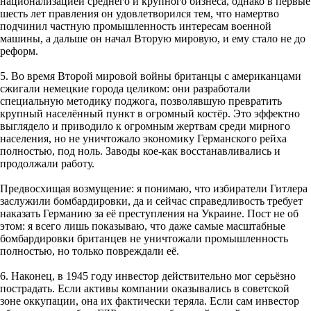
национализацией среднего и крупного бизнеса, однако в первые
шесть лет правления он удовлетворился тем, что намертво
подчинил частную промышленность интересам военной
машины, а дальше он начал Вторую мировую, и ему стало не до
реформ.
5. Во время Второй мировой войны британцы с американцами
сжигали немецкие города целиком: они разработали
специальную методику поджога, позволявшую превратить
крупный населённый пункт в огромный костёр. Это эффектно
выглядело и приводило к огромным жертвам среди мирного
населения, но не уничтожало экономику Германского рейха
полностью, под ноль. Заводы кое-как восстанавливались и
продолжали работу.
Предвосхищая возмущение: я понимаю, что избиратели Гитлера
заслужили бомбардировки, да и сейчас справедливость требует
наказать Германию за её преступления на Украине. Пост не об
этом: я всего лишь показываю, что даже самые масштабные
бомбардировки британцев не уничтожали промышленность
полностью, но только повреждали её.
6. Наконец, в 1945 году инвестор действительно мог серьёзно
пострадать. Если активы компании оказывались в советской
зоне оккупации, она их фактически теряла. Если сам инвестор