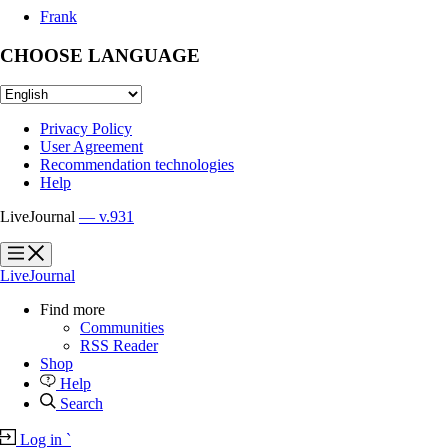
Frank
CHOOSE LANGUAGE
Privacy Policy
User Agreement
Recommendation technologies
Help
LiveJournal
— v.931
?
?
LiveJournal
Find more
Communities
RSS Reader
Shop
Help
Search
Log in
`