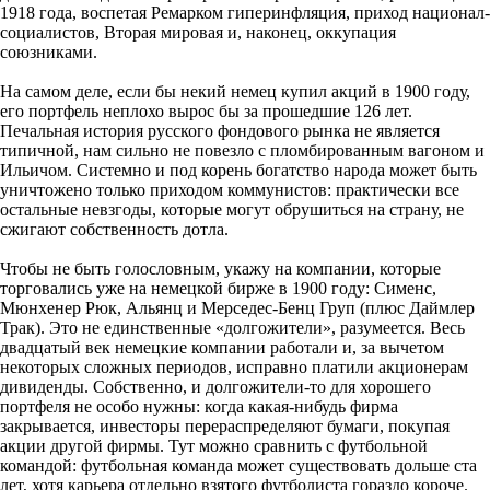
1918 года, воспетая Ремарком гиперинфляция, приход национал-
социалистов, Вторая мировая и, наконец, оккупация
союзниками.
На самом деле, если бы некий немец купил акций в 1900 году,
его портфель неплохо вырос бы за прошедшие 126 лет.
Печальная история русского фондового рынка не является
типичной, нам сильно не повезло с пломбированным вагоном и
Ильичом. Системно и под корень богатство народа может быть
уничтожено только приходом коммунистов: практически все
остальные невзгоды, которые могут обрушиться на страну, не
сжигают собственность дотла.
Чтобы не быть голословным, укажу на компании, которые
торговались уже на немецкой бирже в 1900 году: Сименс,
Мюнхенер Рюк, Альянц и Мерседес-Бенц Груп (плюс Даймлер
Трак). Это не единственные «долгожители», разумеется. Весь
двадцатый век немецкие компании работали и, за вычетом
некоторых сложных периодов, исправно платили акционерам
дивиденды. Собственно, и долгожители-то для хорошего
портфеля не особо нужны: когда какая-нибудь фирма
закрывается, инвесторы перераспределяют бумаги, покупая
акции другой фирмы. Тут можно сравнить с футбольной
командой: футбольная команда может существовать дольше ста
лет, хотя карьера отдельно взятого футболиста гораздо короче.