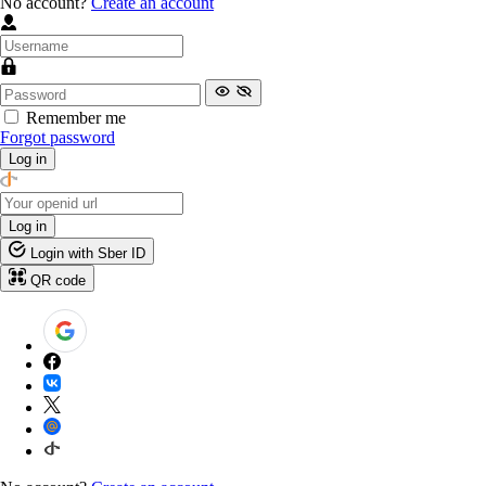
No account?
Create an account
Remember me
Forgot password
Log in
Log in
Login with Sber ID
QR code