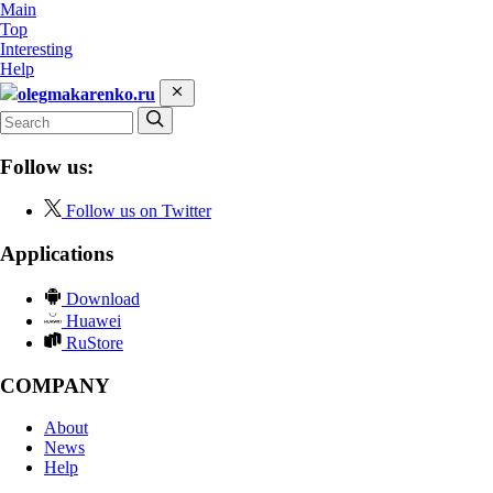
Main
Top
Interesting
Help
olegmakarenko.ru
Follow us:
Follow us on Twitter
Applications
Download
Huawei
RuStore
COMPANY
About
News
Help