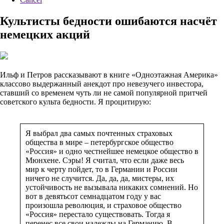
Культисты бедности ошибаются насчёт
немецких акций
Ильф и Петров рассказывают в книге «Одноэтажная Америка»
классово выдержанный анекдот про невезучего инвестора,
ставший со временем чуть ли не самой популярной притчей
советского культа бедности. Я процитирую:
Я выбрал два самых почтенных страховых
общества в мире – петербургское общество
«Россия» и одно честнейшее немецкое общество в
Мюнхене. Сэры! Я считал, что если даже весь
мир к черту пойдет, то в Германии и России
ничего не случится. Да, да, да, мистеры, их
устойчивость не вызывала никаких сомнений. Но
вот в девятьсот семнадцатом году у вас
произошла революция, и страховое общество
«Россия» перестало существовать. Тогда я
перенес все свои надежды на Германию. В