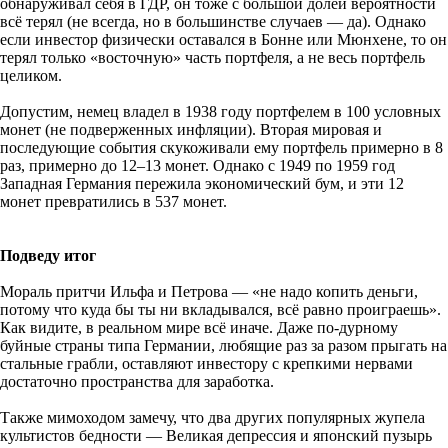
обнаруживал себя в ГДР, он тоже с большой долей вероятности
всё терял (не всегда, но в большинстве случаев — да). Однако
если инвестор физически оставался в Бонне или Мюнхене, то он
терял только «восточную» часть портфеля, а не весь портфель
целиком.
Допустим, немец владел в 1938 году портфелем в 100 условных
монет (не подверженных инфляции). Вторая мировая и
последующие события скукоживали ему портфель примерно в 8
раз, примерно до 12–13 монет. Однако с 1949 по 1959 год
Западная Германия пережила экономический бум, и эти 12
монет превратились в 537 монет.
Подведу итог
Мораль притчи Ильфа и Петрова — «не надо копить деньги,
потому что куда бы ты ни вкладывался, всё равно проиграешь».
Как видите, в реальном мире всё иначе. Даже по-дурному
буйные страны типа Германии, любящие раз за разом прыгать на
стальные грабли, оставляют инвестору с крепкими нервами
достаточно пространства для заработка.
Также мимоходом замечу, что два других популярных жупела
культистов бедности — Великая депрессия и японский пузырь