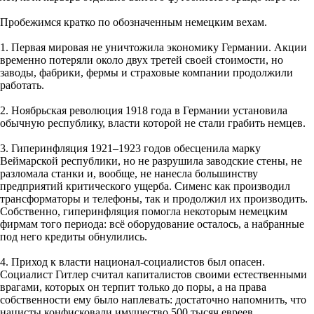
Пробежимся кратко по обозначенным немецким вехам.
1. Первая мировая не уничтожила экономику Германии. Акции
временно потеряли около двух третей своей стоимости, но
заводы, фабрики, фермы и страховые компании продолжили
работать.
2. Ноябрьская революция 1918 года в Германии установила
обычную республику, власти которой не стали грабить немцев.
3. Гиперинфляция 1921–1923 годов обесценила марку
Веймарской республики, но не разрушила заводские стены, не
разломала станки и, вообще, не нанесла большинству
предприятий критического ущерба. Сименс как производил
трансформаторы и телефоны, так и продолжил их производить.
Собственно, гиперинфляция помогла некоторым немецким
фирмам того периода: всё оборудование осталось, а набранные
под него кредиты обнулились.
4. Приход к власти национал-социалистов был опасен.
Социалист Гитлер считал капиталистов своими естественными
врагами, которых он терпит только до поры, а на права
собственности ему было наплевать: достаточно напомнить, что
нацисты конфисковали имущество 500 тысяч евреев.