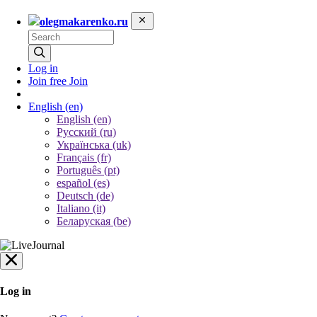
olegmakarenko.ru
Log in
Join free
Join
English
(en)
English (en)
Русский (ru)
Українська (uk)
Français (fr)
Português (pt)
español (es)
Deutsch (de)
Italiano (it)
Беларуская (be)
Log in