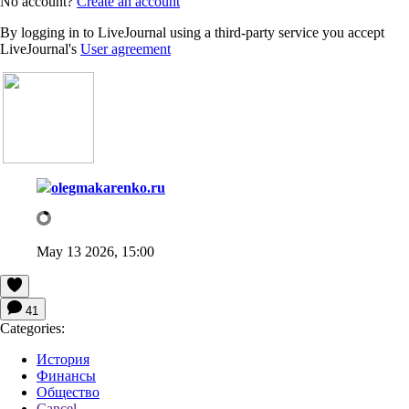
No account?
Create an account
By logging in to LiveJournal using a third-party service you accept
LiveJournal's
User agreement
olegmakarenko.ru
May 13 2026, 15:00
41
Categories:
История
Финансы
Общество
Cancel