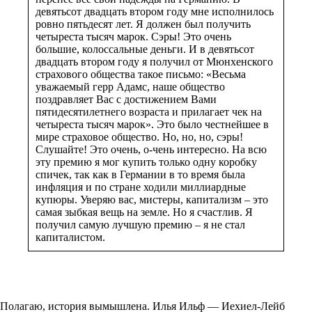
девятьсот двадцать втором году мне исполнилось
ровно пятьдесят лет. Я должен был получить
четыреста тысяч марок. Сэры! Это очень
большие, колоссальные деньги. И в девятьсот
двадцать втором году я получил от Мюнхенского
страхового общества такое письмо: «Весьма
уважаемый герр Адамс, наше общество
поздравляет Вас с достижением Вами
пятидесятилетнего возраста и прилагает чек на
четыреста тысяч марок». Это было честнейшее в
мире страховое общество. Но, но, но, сэры!
Слушайте! Это очень, о-чень интересно. На всю
эту премию я мог купить только одну коробку
спичек, так как в Германии в то время была
инфляция и по стране ходили миллиардные
купюры. Уверяю вас, мистеры, капитализм – это
самая зыбкая вещь на земле. Но я счастлив. Я
получил самую лучшую премию – я не стал
капиталистом.
Полагаю, история вымышлена. Илья Ильф — Иехиел-Лейб