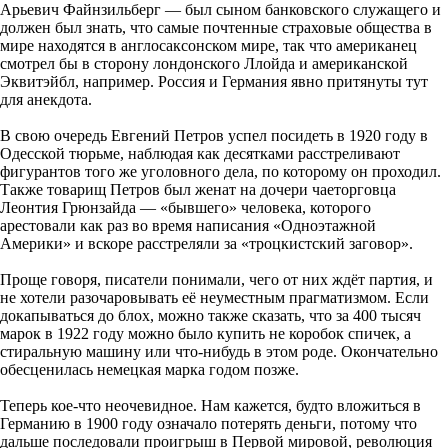
Арьевич Файнзильберг — был сыном банковского служащего и
должен был знать, что самые почтенные страховые общества в
мире находятся в англосаксонском мире, так что американец
смотрел бы в сторону лондонского Ллойда и американской
Эквитэйбл, например. Россия и Германия явно притянуты тут
для анекдота.
В свою очередь Евгений Петров успел посидеть в 1920 году в
Одесской тюрьме, наблюдая как десятками расстреливают
фигурантов того же уголовного дела, по которому он проходил.
Также товарищ Петров был женат на дочери чаеторговца
Леонтия Грюнзайда — «бывшего» человека, которого
арестовали как раз во время написания «Одноэтажной
Америки» и вскоре расстреляли за «троцкистский заговор».
Проще говоря, писатели понимали, чего от них ждёт партия, и
не хотели разочаровывать её неуместным прагматизмом. Если
докапываться до блох, можно также сказать, что за 400 тысяч
марок в 1922 году можно было купить не коробок спичек, а
стиральную машину или что-нибудь в этом роде. Окончательно
обесценилась немецкая марка годом позже.
Теперь кое-что неочевидное. Нам кажется, будто вложиться в
Германию в 1900 году означало потерять деньги, потому что
дальше последовали проигрыш в Первой мировой, революция