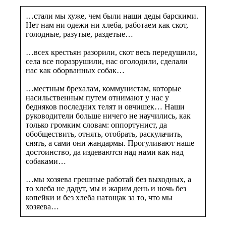
…стали мы хуже, чем были наши деды барскими.
Нет нам ни одежи ни хлеба, работаем как скот,
голодные, разутые, раздетые…
…всех крестьян разорили, скот весь передушили,
села все поразрушили, нас оголодили, сделали
нас как оборванных собак…
…местным брехалам, коммунистам, которые
насильственным путем отнимают у нас у
бедняков последних телят и овчишек… Наши
руководители больше ничего не научились, как
только громким словам: оппортунист, да
обобществить, отнять, отобрать, раскулачить,
снять, а сами они жандармы. Прогуливают наше
достоинство, да издеваются над нами как над
собаками…
…мы хозяева грешные работай без выходных, а
то хлеба не дадут, мы и жарим день и ночь без
копейки и без хлеба натощак за то, что мы
хозяева…