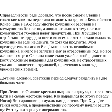
Справедливости ради добавлю, что после смерти Сталина
советские колхозы перестали походить на деревни Бельгийского
Конго. Ещё в 1952 году многие колхозники работали на
коммунистов бесплатно, а дополнительно к этому платили
коммунистам тяжёлый налог продуктами. При Хрущёве за
отработанные трудодни почти во всех колхозах начали выдавать
колхозникам если не деньги, то хотя бы продукты. Злой
председатель колхоза всё ещё мог наказать нелюбимого
колхозника, ничего не заплатив ему за отработанный год, но всё
же после смерти Сталина такое стало уже большой редкостью
(хотя уголовные наказания для колхозников, не отработавших
указанное количество трудодней, применялись вплоть до
брежневских времён).
Другими словами, советский период следует разделить на две
больших части.
При Ленине и Сталине крестьян выдаивали досуха, не стесняясь
идти на самые жестокие меры. Как выразился по этому поводу
Иосиф Виссарионович, «мужик нам должен». При Хрущёве
гайки ослабили, а продовольственную проблему начали решать
путём закупки зерна у империалистов.