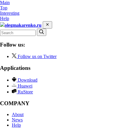
Main
Top
Interesting
Help
olegmakarenko.ru
Follow us:
Follow us on Twitter
Applications
Download
Huawei
RuStore
COMPANY
About
News
Help