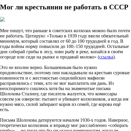
Мог ли крестьянин не работать в СССР
Мне пишут, что раньше в советских колхозах можно было почти
не работать. Цитирую: «Только в 1939 году ввели обязательный
минимум, который составлял от 60 до 100 трудодней в год. В
годы войны норму повысили до 100–150 трудодней. Остальные
дни собирай грибы в лесу, лови рыбу в реке, копайся в своём
огороде или сиди на рынке и продавай молоко» (
ссылка
).
Это не вполне верно. Большевикам было нужно
продовольствие, поэтому они накладывали на крестьян суровые
повинности и с жестокостью сицилийских мафиози
расправлялись с теми, кто не мог выплатить им дань. Из
неоспоримого сошлюсь хотя бы на знаменитые письма
Шолохова Сталину, где писатель жалуется, что комиссары
совсем уж озверели: пытают и убивают колхозников, а когда им
нужно мясо, силой забирают коров из семей, где корова ещё
есть.
Письма Шолохова датируются началом 1930-х годов. Наверное,
теоретически колхозник и вправду мог расслабленно «собирать
грибы»… но тогда что бы он сказал коммунистам, когда те