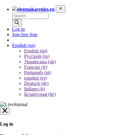
olegmakarenko.ru
Log in
Join free
Join
English
(en)
English (en)
Русский (ru)
Українська (uk)
Français (fr)
Português (pt)
español (es)
Deutsch (de)
Italiano (it)
Беларуская (be)
Log in