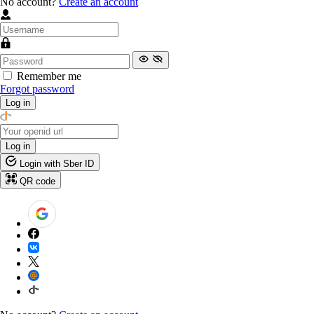
No account?
Create an account
Remember me
Forgot password
Log in
Log in
Login with Sber ID
QR code