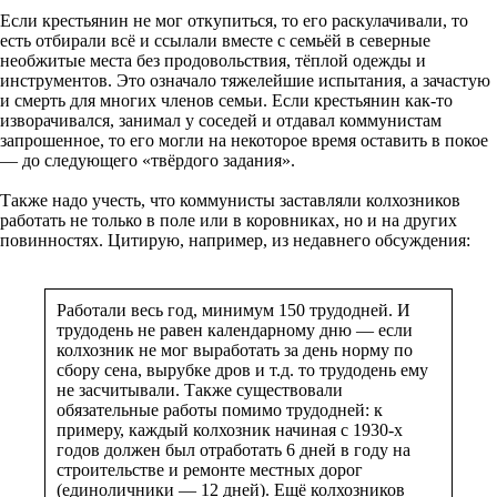
Если крестьянин не мог откупиться, то его раскулачивали, то
есть отбирали всё и ссылали вместе с семьёй в северные
необжитые места без продовольствия, тёплой одежды и
инструментов. Это означало тяжелейшие испытания, а зачастую
и смерть для многих членов семьи. Если крестьянин как-то
изворачивался, занимал у соседей и отдавал коммунистам
запрошенное, то его могли на некоторое время оставить в покое
— до следующего «твёрдого задания».
Также надо учесть, что коммунисты заставляли колхозников
работать не только в поле или в коровниках, но и на других
повинностях. Цитирую, например, из недавнего обсуждения:
Работали весь год, минимум 150 трудодней. И
трудодень не равен календарному дню — если
колхозник не мог выработать за день норму по
сбору сена, вырубке дров и т.д. то трудодень ему
не засчитывали. Также существовали
обязательные работы помимо трудодней: к
примеру, каждый колхозник начиная с 1930-х
годов должен был отработать 6 дней в году на
строительстве и ремонте местных дорог
(единоличники — 12 дней). Ещё колхозников