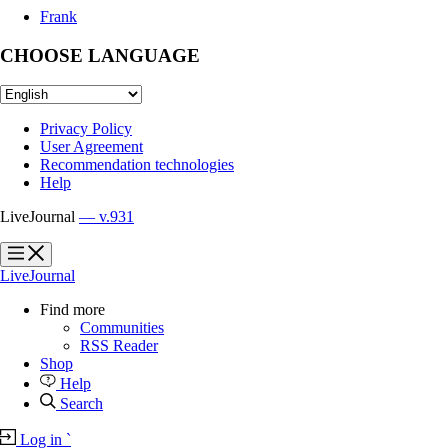
Frank
CHOOSE LANGUAGE
Privacy Policy
User Agreement
Recommendation technologies
Help
LiveJournal
— v.931
?
?
LiveJournal
Find more
Communities
RSS Reader
Shop
Help
Search
Log in
`