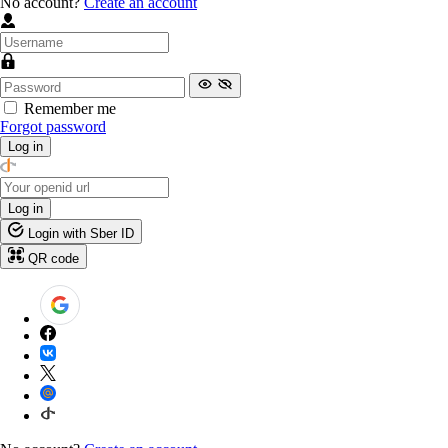
No account?
Create an account
Remember me
Forgot password
Log in
Log in
Login with Sber ID
QR code