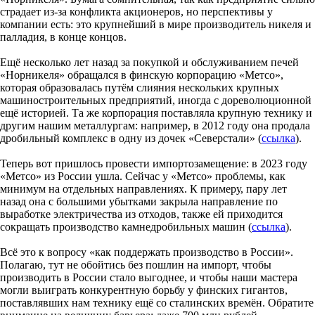
страдает из-за конфликта акционеров, но перспективы у
компании есть: это крупнейший в мире производитель никеля и
палладия, в конце концов.
Ещё несколько лет назад за покупкой и обслуживанием печей
«Норникеля» обращался в финскую корпорацию «Метсо»,
которая образовалась путём слияния нескольких крупных
машиностроительных предприятий, иногда с дореволюционной
ещё историей. Та же корпорация поставляла крупную технику и
другим нашим металлургам: например, в 2012 году она продала
дробильный комплекс в одну из дочек «Северстали» (
ссылка
).
Теперь вот пришлось провести импортозамещение: в 2023 году
«Метсо» из России ушла. Сейчас у «Метсо» проблемы, как
минимум на отдельных направлениях. К примеру, пару лет
назад она с большими убытками закрыла направление по
выработке электричества из отходов, также ей приходится
сокращать производство камнедробильных машин (
ссылка
).
Всё это к вопросу «как поддержать производство в России».
Полагаю, тут не обойтись без пошлин на импорт, чтобы
производить в России стало выгоднее, и чтобы наши мастера
могли выиграть конкурентную борьбу у финских гигантов,
поставлявших нам технику ещё со сталинских времён. Обратите