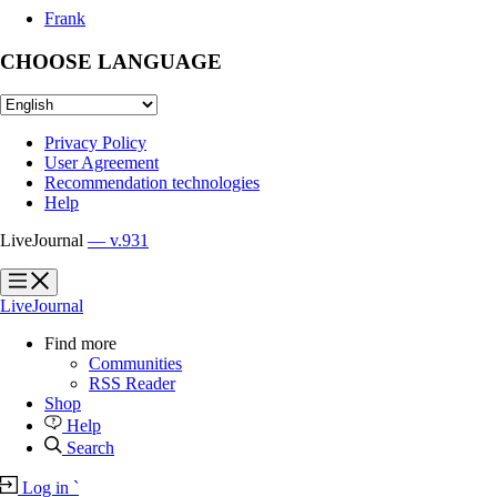
Frank
CHOOSE LANGUAGE
Privacy Policy
User Agreement
Recommendation technologies
Help
LiveJournal
— v.931
?
?
LiveJournal
Find more
Communities
RSS Reader
Shop
Help
Search
Log in
`