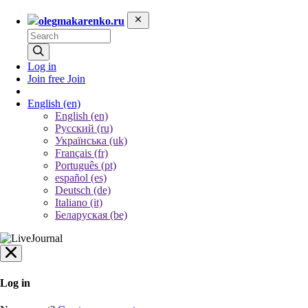
olegmakarenko.ru
Log in
Join free
Join
English
(en)
English (en)
Русский (ru)
Українська (uk)
Français (fr)
Português (pt)
español (es)
Deutsch (de)
Italiano (it)
Беларуская (be)
Log in