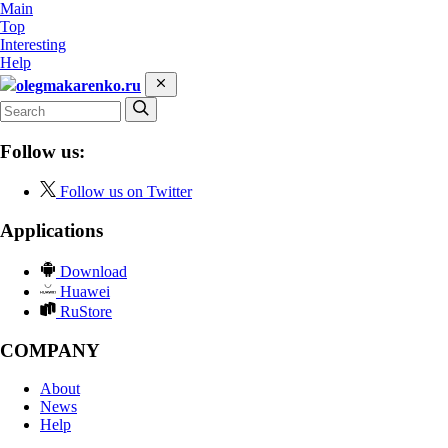
Main
Top
Interesting
Help
olegmakarenko.ru
Follow us:
Follow us on Twitter
Applications
Download
Huawei
RuStore
COMPANY
About
News
Help