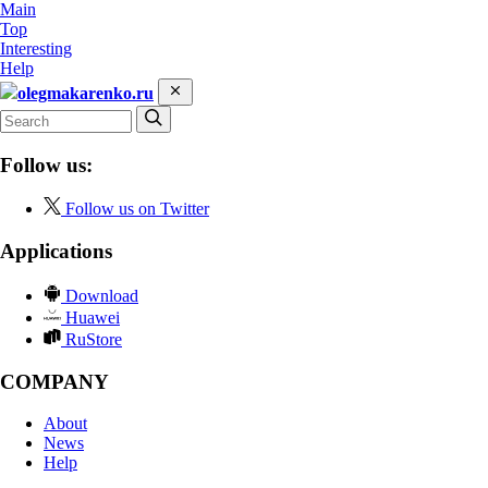
Main
Top
Interesting
Help
olegmakarenko.ru
Follow us:
Follow us on Twitter
Applications
Download
Huawei
RuStore
COMPANY
About
News
Help