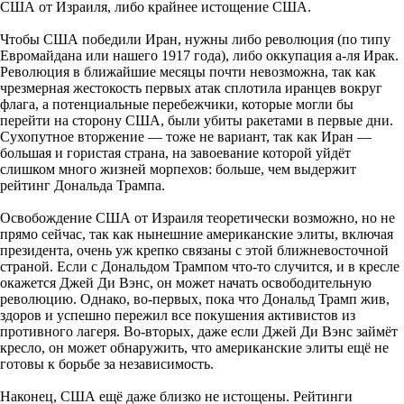
США от Израиля, либо крайнее истощение США.
Чтобы США победили Иран, нужны либо революция (по типу
Евромайдана или нашего 1917 года), либо оккупация а-ля Ирак.
Революция в ближайшие месяцы почти невозможна, так как
чрезмерная жестокость первых атак сплотила иранцев вокруг
флага, а потенциальные перебежчики, которые могли бы
перейти на сторону США, были убиты ракетами в первые дни.
Сухопутное вторжение — тоже не вариант, так как Иран —
большая и гористая страна, на завоевание которой уйдёт
слишком много жизней морпехов: больше, чем выдержит
рейтинг Дональда Трампа.
Освобождение США от Израиля теоретически возможно, но не
прямо сейчас, так как нынешние американские элиты, включая
президента, очень уж крепко связаны с этой ближневосточной
страной. Если с Дональдом Трампом что-то случится, и в кресле
окажется Джей Ди Вэнс, он может начать освободительную
революцию. Однако, во-первых, пока что Дональд Трамп жив,
здоров и успешно пережил все покушения активистов из
противного лагеря. Во-вторых, даже если Джей Ди Вэнс займёт
кресло, он может обнаружить, что американские элиты ещё не
готовы к борьбе за независимость.
Наконец, США ещё даже близко не истощены. Рейтинги