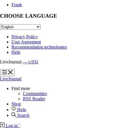
Frank
CHOOSE LANGUAGE
Privacy Policy
User Agreement
Recommendation technologies
Help
LiveJournal
— v.931
?
?
LiveJournal
Find more
Communities
RSS Reader
Shop
Help
Search
Log in
`