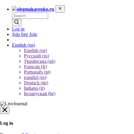
olegmakarenko.ru
Log in
Join free
Join
English
(en)
English (en)
Русский (ru)
Українська (uk)
Français (fr)
Português (pt)
español (es)
Deutsch (de)
Italiano (it)
Беларуская (be)
Log in