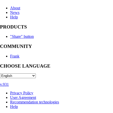
About
News
Help
PRODUCTS
"Share" button
COMMUNITY
Frank
CHOOSE LANGUAGE
v.931
Privacy Policy
User Agreement
Recommendation technologies
Help