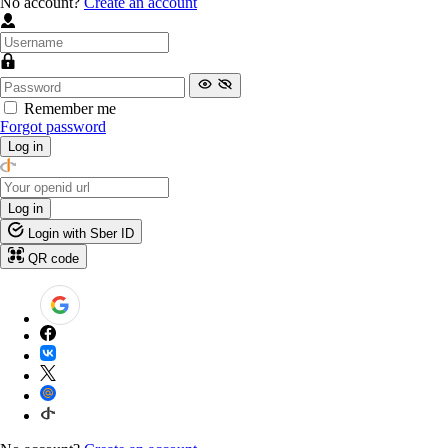
No account?
Create an account
Remember me
Forgot password
Log in
Log in
Login with Sber ID
QR code