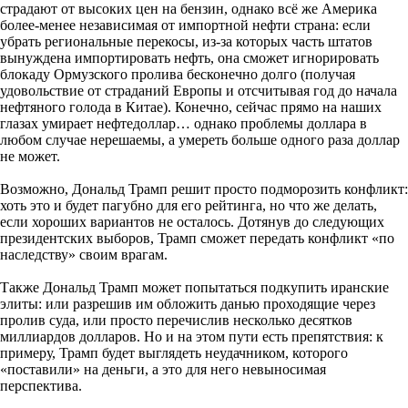
страдают от высоких цен на бензин, однако всё же Америка
более-менее независимая от импортной нефти страна: если
убрать региональные перекосы, из-за которых часть штатов
вынуждена импортировать нефть, она сможет игнорировать
блокаду Ормузского пролива бесконечно долго (получая
удовольствие от страданий Европы и отсчитывая год до начала
нефтяного голода в Китае). Конечно, сейчас прямо на наших
глазах умирает нефтедоллар… однако проблемы доллара в
любом случае нерешаемы, а умереть больше одного раза доллар
не может.
Возможно, Дональд Трамп решит просто подморозить конфликт:
хоть это и будет пагубно для его рейтинга, но что же делать,
если хороших вариантов не осталось. Дотянув до следующих
президентских выборов, Трамп сможет передать конфликт «по
наследству» своим врагам.
Также Дональд Трамп может попытаться подкупить иранские
элиты: или разрешив им обложить данью проходящие через
пролив суда, или просто перечислив несколько десятков
миллиардов долларов. Но и на этом пути есть препятствия: к
примеру, Трамп будет выглядеть неудачником, которого
«поставили» на деньги, а это для него невыносимая
перспектива.