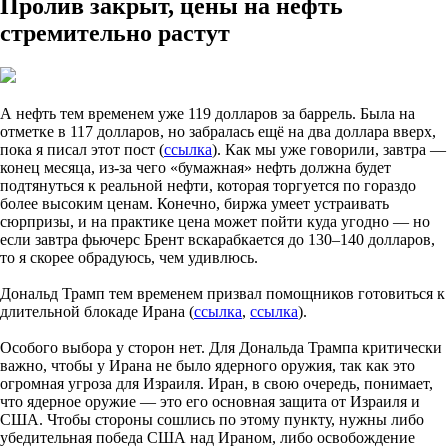
Пролив закрыт, цены на нефть
стремительно растут
А нефть тем временем уже 119 долларов за баррель. Была на
отметке в 117 долларов, но забралась ещё на два доллара вверх,
пока я писал этот пост (
ссылка
). Как мы уже говорили, завтра —
конец месяца, из-за чего «бумажная» нефть должна будет
подтянуться к реальной нефти, которая торгуется по гораздо
более высоким ценам. Конечно, биржа умеет устраивать
сюрпризы, и на практике цена может пойти куда угодно — но
если завтра фьючерс Брент вскарабкается до 130–140 долларов,
то я скорее обрадуюсь, чем удивлюсь.
Дональд Трамп тем временем призвал помощников готовиться к
длительной блокаде Ирана (
ссылка
,
ссылка
).
Особого выбора у сторон нет. Для Дональда Трампа критически
важно, чтобы у Ирана не было ядерного оружия, так как это
огромная угроза для Израиля. Иран, в свою очередь, понимает,
что ядерное оружие — это его основная защита от Израиля и
США. Чтобы стороны сошлись по этому пункту, нужны либо
убедительная победа США над Ираном, либо освобождение