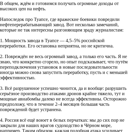
В общем, ждём и готовимся получать огромные доходы от
высоких цен на нефть.
Напоследок про Туапсе, где вражеские боевики повредили
нефтеперерабатывающий завод. Вот несколько замечаний,
которые не так интересны разгоняющим зраду журналистам:
1. Мощность завода в Туапсе — 4,5–5% российской
переработки. Его остановка неприятна, но не критична.
2. Повреждён не весь огромный завод, а только его часть. Я не
знаю, что конкретно сгорело, но опыт подсказывает, что путём
переподключения установок в новые последовательности
иногда можно снова запустить переработку, пусть и с меньшей
эффективностью.
3. Всё разрушенное успешно чинится, да и вообще: разрушить
серьёзное производство атаками дронов крайне тяжело, тут и
мощные авиабомбы далеко не всегда эффективны. Осторожно
предположу, что в течение 2–4 месяцев большая часть
повреждений будет устранена.
4. Россия всё ещё воюет в белых перчатках: мы до сих пор не
закрыли для наших врагов судоходство в Чёрном море,
например. Таким образом, каждая подобная атака усиливает