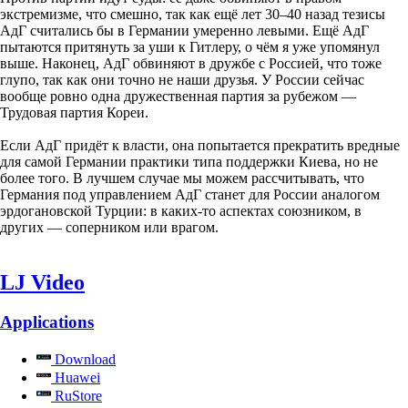
экстремизме, что смешно, так как ещё лет 30–40 назад тезисы
АдГ считались бы в Германии умеренно левыми. Ещё АдГ
пытаются притянуть за уши к Гитлеру, о чём я уже упомянул
выше. Наконец, АдГ обвиняют в дружбе с Россией, что тоже
глупо, так как они точно не наши друзья. У России сейчас
вообще ровно одна дружественная партия за рубежом —
Трудовая партия Кореи.
Если АдГ придёт к власти, она попытается прекратить вредные
для самой Германии практики типа поддержки Киева, но не
более того. В лучшем случае мы можем рассчитывать, что
Германия под управлением АдГ станет для России аналогом
эрдогановской Турции: в каких-то аспектах союзником, в
других — соперником или врагом.
LJ Video
Applications
Download
Huawei
RuStore