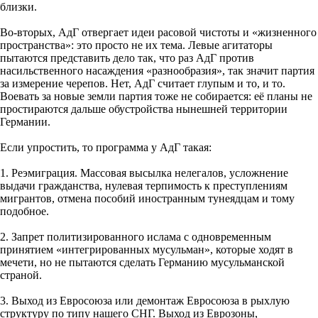
близки.
Во-вторых, АдГ отвергает идеи расовой чистоты и «жизненного
пространства»: это просто не их тема. Левые агитаторы
пытаются представить дело так, что раз АдГ против
насильственного насаждения «разнообразия», так значит партия
за измерение черепов. Нет, АдГ считает глупым и то, и то.
Воевать за новые земли партия тоже не собирается: её планы не
простираются дальше обустройства нынешней территории
Германии.
Если упростить, то программа у АдГ такая:
1. Реэмиграция. Массовая высылка нелегалов, усложнение
выдачи гражданства, нулевая терпимость к преступлениям
мигрантов, отмена пособий иностранным тунеядцам и тому
подобное.
2. Запрет политизированного ислама с одновременным
принятием «интегрированных мусульман», которые ходят в
мечети, но не пытаются сделать Германию мусульманской
страной.
3. Выход из Евросоюза или демонтаж Евросоюза в рыхлую
структуру по типу нашего СНГ. Выход из Еврозоны,