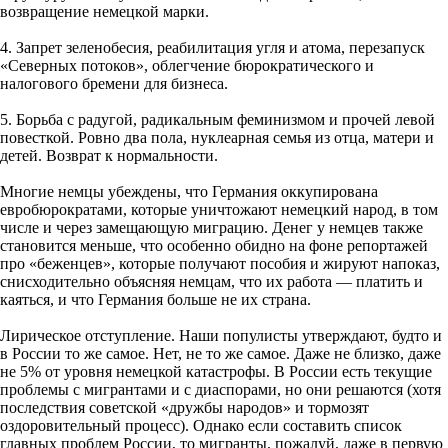
возвращение немецкой марки.
4. Запрет зеленобесия, реабилитация угля и атома, перезапуск
«Северных потоков», облегчение бюрократического и
налогового бремени для бизнеса.
5. Борьба с радугой, радикальным феминизмом и прочей левой
повесткой. Ровно два пола, нуклеарная семья из отца, матери и
детей. Возврат к нормальности.
Многие немцы убеждены, что Германия оккупирована
евробюрократами, которые уничтожают немецкий народ, в том
числе и через замещающую миграцию. Денег у немцев также
становится меньше, что особенно обидно на фоне репортажей
про «беженцев», которые получают пособия и жируют напоказ,
снисходительно объясняя немцам, что их работа — платить и
каяться, и что Германия больше не их страна.
Лирическое отступление. Наши популисты утверждают, будто и
в России то же самое. Нет, не то же самое. Даже не близко, даже
не 5% от уровня немецкой катастрофы. В России есть текущие
проблемы с мигрантами и с диаспорами, но они решаются (хотя
последствия советской «дружбы народов» и тормозят
оздоровительный процесс). Однако если составить список
главных проблем России, то мигранты, пожалуй, даже в первую