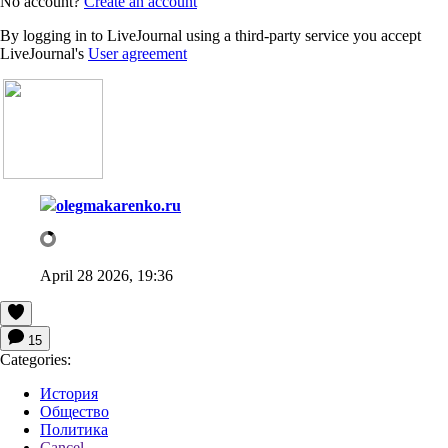
No account?
Create an account
By logging in to LiveJournal using a third-party service you accept
LiveJournal's
User agreement
olegmakarenko.ru
April 28 2026, 19:36
15
Categories:
История
Общество
Политика
Cancel