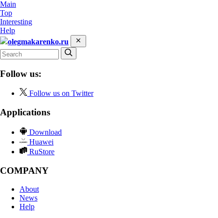
Main
Top
Interesting
Help
olegmakarenko.ru
Follow us:
Follow us on Twitter
Applications
Download
Huawei
RuStore
COMPANY
About
News
Help