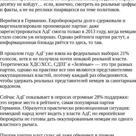
десятку не войдут… если, конечно, смотреть на реальные цифры
и факты, а не на реплики пиарящихся на теме политиков.
Вернёмся в Германию. Евробюрократы долго сдерживали и
маргинализировали пронемецкие партии: даже
зарегистрироваться АдГ смогла только в 2013 году, когда немцам
стало совсем уж нехорошо. Однако рейтинги партии растут, а
информационная блокада рвётся то здесь, то там.
В прошлом году АдГ уже взяла на федеральных выборах 21%
голосов, хотя и не получила почти никакой реальной власти.
Теоретически ХДС/ХСС, СДПГ и «Зелёные» — это три разных
партии, однако на практике все они являются представителями
оккупационных властей, поэтому каждый раз объединяются,
чтобы удержать реальных представителей немцев за санитарным
кордоном.
Сейчас АдГ показывает в опросах огромные 28% поддержки:
это первое место в рейтинге, самая популярная партия
Германии. Образуется практически революционная ситуация:
немецкий народ хочет видеть у власти АдГ, но европейские
бюрократы не готовы дать оккупированным немцам ни одного
властного рычага.
Против партии идут суды: её даже обвиняют в правом