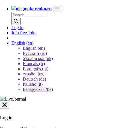
olegmakarenko.ru
Log in
Join free
Join
English
(en)
English (en)
Русский (ru)
Українська (uk)
Français (fr)
Português (pt)
español (es)
Deutsch (de)
Italiano (it)
Беларуская (be)
Log in