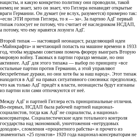
нацисты, и какую конкретно политику они проводили, такой
немец не знает, зато он знает, что Гитлера ненавидят открытые
враги Германии. Он думает (не вслух, разумеется) примерно так:
«если ЭТИ против Гитлера, то я — за». За партию АдГ первый
типаж голосует не потому, что считает её наследником НСДАП,
а потому, что ему нравятся лозунги АдГ.
Второй типаж — настоящий неонацист, разделяющий идеи
«Майнкрафта» и мечтающий попасть на машине времени в 1933
год, чтобы мудрыми советами помочь фюреру выиграть Вторую
мировую войну. Таковых в партии гораздо меньше, но они
активнее. АдГ для этого типажа — выбор по принципу «все
остальные партии против Германии, а этой управляют
бесхребетные дураки, но они хотя бы за наш народ». Этот типаж
находится в АдГ на правах ситуативного союзника: предположу,
что как только АдГ придёт к власти, неонацисты будут изгнаны
из партии или сами отпочкуются от неё.
Между АдГ и партией Гитлера есть принципиальные отличия.
Во-первых, НСДАП была рабочей партией национал-
социалистов, тогда как АдГ не социалисты, а национал-
консерваторы. Социалистические идеи тотального контроля
государства над экономикой, уничтожения «нетрудовых
доходов», сломления «процентного рабства» и прочего из
знаменитых «25 пунктов» 1920 года национал-консерваторам не