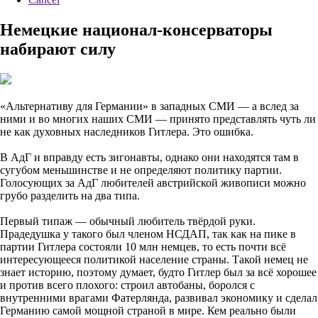
Немецкие национал-консерваторы
набирают силу
«Альтернативу для Германии» в западных СМИ — а вслед за
ними и во многих наших СМИ — принято представлять чуть ли
не как духовных наследников Гитлера. Это ошибка.
В АдГ и вправду есть зигонавты, однако они находятся там в
сугубом меньшинстве и не определяют политику партии.
Голосующих за АдГ любителей австрийской живописи можно
грубо разделить на два типа.
Первый типаж — обычный любитель твёрдой руки.
Прадедушка у такого был членом НСДАП, так как на пике в
партии Гитлера состояли 10 млн немцев, то есть почти всё
интересующееся политикой население страны. Такой немец не
знает историю, поэтому думает, будто Гитлер был за всё хорошее
и против всего плохого: строил автобаны, боролся с
внутренними врагами Фатерлянда, развивал экономику и сделал
Германию самой мощной страной в мире. Кем реально были