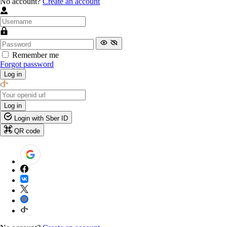
No account?
Create an account
Remember me
Forgot password
Log in
Log in
Login with Sber ID
QR code