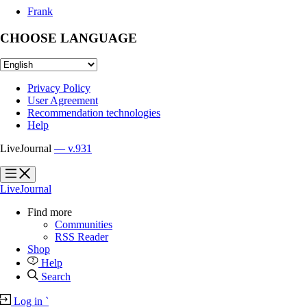
Frank
CHOOSE LANGUAGE
Privacy Policy
User Agreement
Recommendation technologies
Help
LiveJournal
— v.931
?
?
LiveJournal
Find more
Communities
RSS Reader
Shop
Help
Search
Log in
`