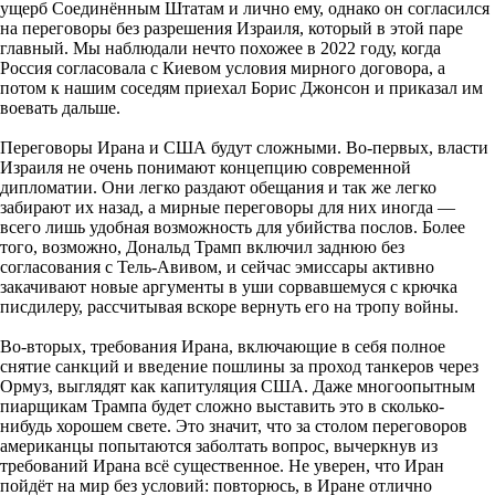
ущерб Соединённым Штатам и лично ему, однако он согласился
на переговоры без разрешения Израиля, который в этой паре
главный. Мы наблюдали нечто похожее в 2022 году, когда
Россия согласовала с Киевом условия мирного договора, а
потом к нашим соседям приехал Борис Джонсон и приказал им
воевать дальше.
Переговоры Ирана и США будут сложными. Во-первых, власти
Израиля не очень понимают концепцию современной
дипломатии. Они легко раздают обещания и так же легко
забирают их назад, а мирные переговоры для них иногда —
всего лишь удобная возможность для убийства послов. Более
того, возможно, Дональд Трамп включил заднюю без
согласования с Тель-Авивом, и сейчас эмиссары активно
закачивают новые аргументы в уши сорвавшемуся с крючка
писдилеру, рассчитывая вскоре вернуть его на тропу войны.
Во-вторых, требования Ирана, включающие в себя полное
снятие санкций и введение пошлины за проход танкеров через
Ормуз, выглядят как капитуляция США. Даже многоопытным
пиарщикам Трампа будет сложно выставить это в сколько-
нибудь хорошем свете. Это значит, что за столом переговоров
американцы попытаются заболтать вопрос, вычеркнув из
требований Ирана всё существенное. Не уверен, что Иран
пойдёт на мир без условий: повторюсь, в Иране отлично