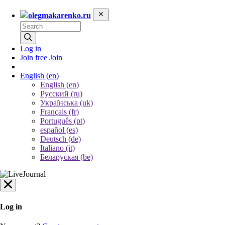
olegmakarenko.ru
Log in
Join free
Join
English
(en)
English (en)
Русский (ru)
Українська (uk)
Français (fr)
Português (pt)
español (es)
Deutsch (de)
Italiano (it)
Беларуская (be)
Log in