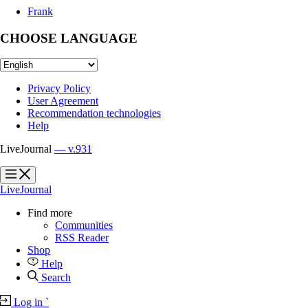
Frank
CHOOSE LANGUAGE
Privacy Policy
User Agreement
Recommendation technologies
Help
LiveJournal
— v.931
?
?
LiveJournal
Find more
Communities
RSS Reader
Shop
Help
Search
Log in
`