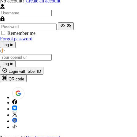
No account?
Create an account
Remember me
Forgot password
Log in
Log in
Login with Sber ID
QR code