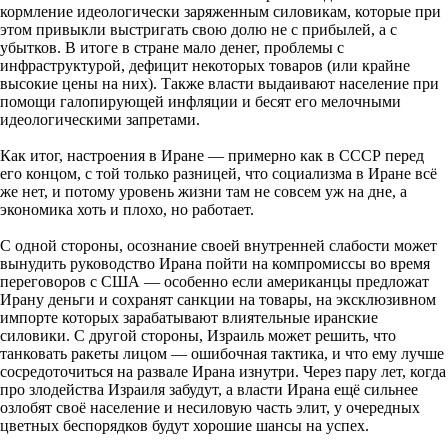
кормление идеологически заряженным силовикам, которые при
этом привыкли выстригать свою долю не с прибылей, а с
убытков. В итоге в стране мало денег, проблемы с
инфраструктурой, дефицит некоторых товаров (или крайне
высокие цены на них). Также власти выдаивают население при
помощи галопирующей инфляции и бесят его мелочными
идеологическими запретами.
Как итог, настроения в Иране — примерно как в СССР перед
его концом, с той только разницей, что социализма в Иране всё
же нет, и потому уровень жизни там не совсем уж на дне, а
экономика хоть и плохо, но работает.
С одной стороны, осознание своей внутренней слабости может
вынудить руководство Ирана пойти на компромиссы во время
переговоров с США — особенно если американцы предложат
Ирану деньги и сохранят санкции на товары, на эксклюзивном
импорте которых зарабатывают влиятельные иранские
силовики. С другой стороны, Израиль может решить, что
танковать ракеты лицом — ошибочная тактика, и что ему лучше
сосредоточиться на развале Ирана изнутри. Через пару лет, когда
про злодейства Израиля забудут, а власти Ирана ещё сильнее
озлобят своё население и несиловую часть элит, у очередных
цветных беспорядков будут хорошие шансы на успех.