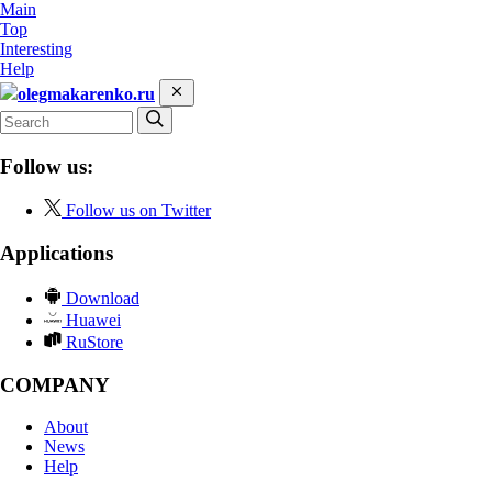
Main
Top
Interesting
Help
olegmakarenko.ru
Follow us:
Follow us on Twitter
Applications
Download
Huawei
RuStore
COMPANY
About
News
Help