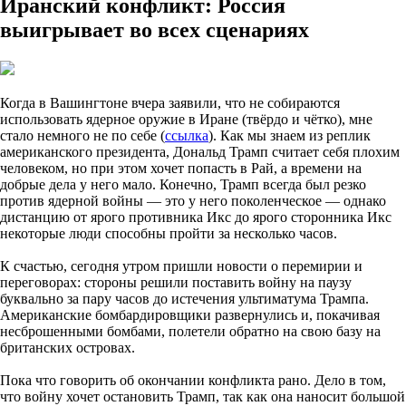
Иранский конфликт: Россия
выигрывает во всех сценариях
Когда в Вашингтоне вчера заявили, что не собираются
использовать ядерное оружие в Иране (твёрдо и чётко), мне
стало немного не по себе (
ссылка
). Как мы знаем из реплик
американского президента, Дональд Трамп считает себя плохим
человеком, но при этом хочет попасть в Рай, а времени на
добрые дела у него мало. Конечно, Трамп всегда был резко
против ядерной войны — это у него поколенческое — однако
дистанцию от ярого противника Икс до ярого сторонника Икс
некоторые люди способны пройти за несколько часов.
К счастью, сегодня утром пришли новости о перемирии и
переговорах: стороны решили поставить войну на паузу
буквально за пару часов до истечения ультиматума Трампа.
Американские бомбардировщики развернулись и, покачивая
несброшенными бомбами, полетели обратно на свою базу на
британских островах.
Пока что говорить об окончании конфликта рано. Дело в том,
что войну хочет остановить Трамп, так как она наносит большой