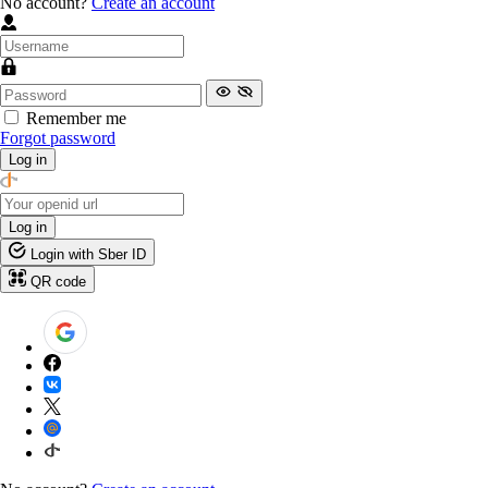
No account?
Create an account
Remember me
Forgot password
Log in
Log in
Login with Sber ID
QR code