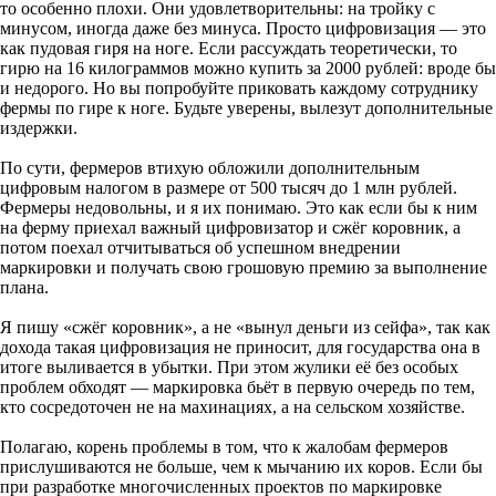
то особенно плохи. Они удовлетворительны: на тройку с
минусом, иногда даже без минуса. Просто цифровизация — это
как пудовая гиря на ноге. Если рассуждать теоретически, то
гирю на 16 килограммов можно купить за 2000 рублей: вроде бы
и недорого. Но вы попробуйте приковать каждому сотруднику
фермы по гире к ноге. Будьте уверены, вылезут дополнительные
издержки.
По сути, фермеров втихую обложили дополнительным
цифровым налогом в размере от 500 тысяч до 1 млн рублей.
Фермеры недовольны, и я их понимаю. Это как если бы к ним
на ферму приехал важный цифровизатор и сжёг коровник, а
потом поехал отчитываться об успешном внедрении
маркировки и получать свою грошовую премию за выполнение
плана.
Я пишу «сжёг коровник», а не «вынул деньги из сейфа», так как
дохода такая цифровизация не приносит, для государства она в
итоге выливается в убытки. При этом жулики её без особых
проблем обходят — маркировка бьёт в первую очередь по тем,
кто сосредоточен не на махинациях, а на сельском хозяйстве.
Полагаю, корень проблемы в том, что к жалобам фермеров
прислушиваются не больше, чем к мычанию их коров. Если бы
при разработке многочисленных проектов по маркировке