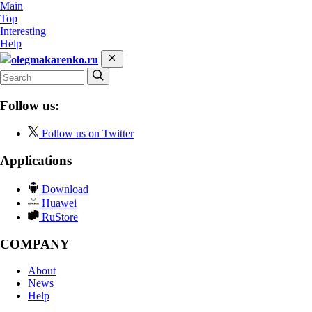
Main
Top
Interesting
Help
olegmakarenko.ru
Follow us:
Follow us on Twitter
Applications
Download
Huawei
RuStore
COMPANY
About
News
Help