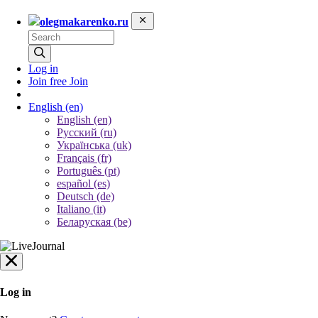
olegmakarenko.ru
Log in
Join free
Join
English
(en)
English (en)
Русский (ru)
Українська (uk)
Français (fr)
Português (pt)
español (es)
Deutsch (de)
Italiano (it)
Беларуская (be)
Log in