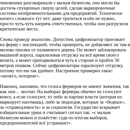
чиновники разговаривали с малым бизнесом, они могли бы
достичь спущенных сверху целей, сделав маркировочные
системы необременительными для предприятий. Технически
ничего сложного тут нет: даже тратиться особо не нужно,
просто чуть-чуть напрячь ответственных, чтобы они разгрузили
критические места.
Снова проведу аналогию. Допустим, цифровизатор приезжает
на ферму с инспекцией, чтобы проверить, не добавляют ли там в
молоко опилки от пальмового дерева. Он может заблокировать
машиной ворота, парализовав отгрузку на всё время своего
визита, а может припарковаться чуть в стороне и пройти 50
метров пешком. Сейчас цифровизаторы парализуют отгрузку,
потому что им так удобнее. Настроение примерно такое:
«ничего, потерпят».
Наконец, напомню, что голоса фермеров не имеют значения, так
как они… молчат. На выборах фермеры обычно не голосуют
вовсе, а если голосуют, то либо за партию власти (которая их
маркирует наотмашь), либо за людоедов, которые за «бедных»,
за «справедливость» и за социализм. Государство вскрывает
избирательные урны и считывает сигнал так: «с малым
бизнесом можно и пожёстче: судя по итогам выборов,
предпринимателей всё устраивает».