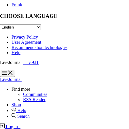
Frank
CHOOSE LANGUAGE
Privacy Policy
User Agreement
Recommendation technologies
Help
LiveJournal
— v.931
?
?
LiveJournal
Find more
Communities
RSS Reader
Shop
Help
Search
Log in
`