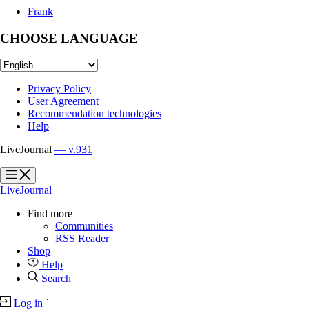
Frank
CHOOSE LANGUAGE
Privacy Policy
User Agreement
Recommendation technologies
Help
LiveJournal
— v.931
?
?
LiveJournal
Find more
Communities
RSS Reader
Shop
Help
Search
Log in
`