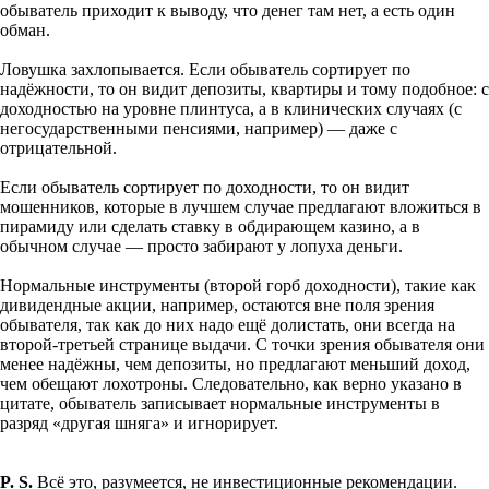
обыватель приходит к выводу, что денег там нет, а есть один
обман.
Ловушка захлопывается. Если обыватель сортирует по
надёжности, то он видит депозиты, квартиры и тому подобное: с
доходностью на уровне плинтуса, а в клинических случаях (с
негосударственными пенсиями, например) — даже с
отрицательной.
Если обыватель сортирует по доходности, то он видит
мошенников, которые в лучшем случае предлагают вложиться в
пирамиду или сделать ставку в обдирающем казино, а в
обычном случае — просто забирают у лопуха деньги.
Нормальные инструменты (второй горб доходности), такие как
дивидендные акции, например, остаются вне поля зрения
обывателя, так как до них надо ещё долистать, они всегда на
второй-третьей странице выдачи. С точки зрения обывателя они
менее надёжны, чем депозиты, но предлагают меньший доход,
чем обещают лохотроны. Следовательно, как верно указано в
цитате, обыватель записывает нормальные инструменты в
разряд «другая шняга» и игнорирует.
P. S.
Всё это, разумеется, не инвестиционные рекомендации.