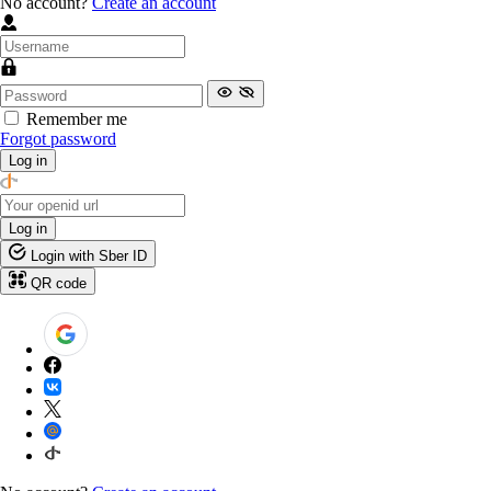
No account?
Create an account
Remember me
Forgot password
Log in
Log in
Login with Sber ID
QR code