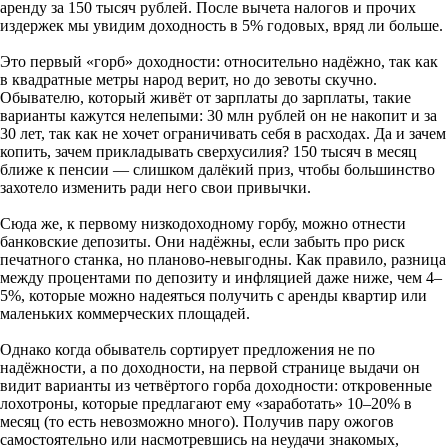
аренду за 150 тысяч рублей. После вычета налогов и прочих
издержек мы увидим доходность в 5% годовых, вряд ли больше.
Это первый «горб» доходности: относительно надёжно, так как
в квадратные метры народ верит, но до зевоты скучно.
Обывателю, который живёт от зарплаты до зарплаты, такие
варианты кажутся нелепыми: 30 млн рублей он не накопит и за
30 лет, так как не хочет ограничивать себя в расходах. Да и зачем
копить, зачем прикладывать сверхусилия? 150 тысяч в месяц
ближе к пенсии — слишком далёкий приз, чтобы большинство
захотело изменить ради него свои привычки.
Сюда же, к первому низкодоходному горбу, можно отнести
банковские депозиты. Они надёжны, если забыть про риск
печатного станка, но планово-невыгодны. Как правило, разница
между процентами по депозиту и инфляцией даже ниже, чем 4–
5%, которые можно надеяться получить с аренды квартир или
маленьких коммерческих площадей.
Однако когда обыватель сортирует предложения не по
надёжности, а по доходности, на первой странице выдачи он
видит варианты из четвёртого горба доходности: откровенные
лохотроны, которые предлагают ему «заработать» 10–20% в
месяц (то есть невозможно много). Получив пару ожогов
самостоятельно или насмотревшись на неудачи знакомых,