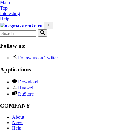
Main
Top
Interesting
Help
olegmakarenko.ru
Follow us:
Follow us on Twitter
Applications
Download
Huawei
RuStore
COMPANY
About
News
Help