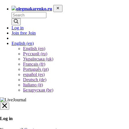
olegmakarenko.ru
Log in
Join free
Join
English
(en)
English (en)
Русский (ru)
Українська (uk)
Français (fr)
Português (pt)
español (es)
Deutsch (de)
Italiano (it)
Беларуская (be)
Log in