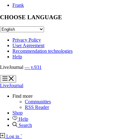
Frank
CHOOSE LANGUAGE
Privacy Policy
User Agreement
Recommendation technologies
Help
LiveJournal
— v.931
?
?
LiveJournal
Find more
Communities
RSS Reader
Shop
Help
Search
Log in
`