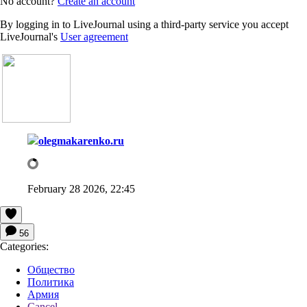
No account?
Create an account
By logging in to LiveJournal using a third-party service you accept
LiveJournal's
User agreement
olegmakarenko.ru
February 28 2026, 22:45
56
Categories:
Общество
Политика
Армия
Cancel