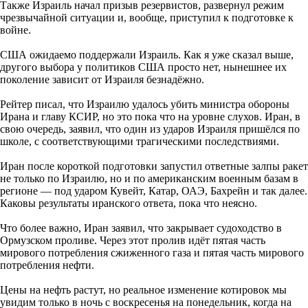
Также Израиль начал призыв резервистов, развернул режим
чрезвычайной ситуации и, вообще, приступил к подготовке к
войне.
США ожидаемо поддержали Израиль. Как я уже сказал выше,
другого выбора у политиков США просто нет, нынешнее их
поколение зависит от Израиля безнадёжно.
Рейтер писал, что Израилю удалось убить министра обороны
Ирана и главу КСИР, но это пока что на уровне слухов. Иран, в
свою очередь, заявил, что один из ударов Израиля пришёлся по
школе, с соответствующими трагическими последствиями.
Иран после короткой подготовки запустил ответные залпы ракет
не только по Израилю, но и по американским военным базам в
регионе — под ударом Кувейт, Катар, ОАЭ, Бахрейн и так далее.
Каковы результаты иранского ответа, пока что неясно.
Что более важно, Иран заявил, что закрывает судоходство в
Ормузском проливе. Через этот пролив идёт пятая часть
мирового потребления сжиженного газа и пятая часть мирового
потребления нефти.
Цены на нефть растут, но реальное изменение котировок мы
увидим только в ночь с воскресенья на понедельник, когда на