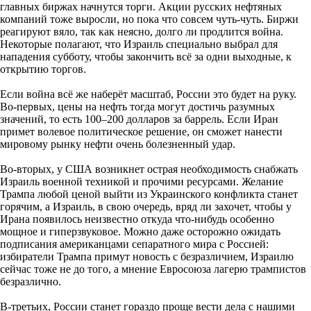
главных биржах начнутся торги. Акции русских нефтяных
компаний тоже выросли, но пока что совсем чуть-чуть. Биржи
реагируют вяло, так как неясно, долго ли продлится война.
Некоторые полагают, что Израиль специально выбрал для
нападения субботу, чтобы закончить всё за одни выходные, к
открытию торгов.
Если война всё же наберёт масштаб, России это будет на руку.
Во-первых, цены на нефть тогда могут достичь разумных
значений, то есть 100–200 долларов за баррель. Если Иран
примет волевое политическое решение, он сможет нанести
мировому рынку нефти очень болезненный удар.
Во-вторых, у США возникнет острая необходимость снабжать
Израиль военной техникой и прочими ресурсами. Желание
Трампа любой ценой выйти из Украинского конфликта станет
горячим, а Израиль, в свою очередь, вряд ли захочет, чтобы у
Ирана появилось неизвестно откуда что-нибудь особенно
мощное и гиперзвуковое. Можно даже осторожно ожидать
подписания американцами сепаратного мира с Россией:
избиратели Трампа примут новость с безразличием, Израилю
сейчас тоже не до того, а мнение Евросоюза лагерю трампистов
безразлично.
В-третьих, России станет гораздо проще вести дела с нашими