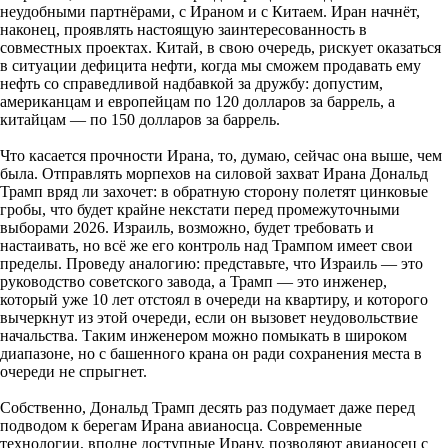
неудобными партнёрами, с Ираном и с Китаем. Иран начнёт,
наконец, проявлять настоящую заинтересованность в
совместных проектах. Китай, в свою очередь, рискует оказаться
в ситуации дефицита нефти, когда мы сможем продавать ему
нефть со справедливой надбавкой за дружбу: допустим,
американцам и европейцам по 120 долларов за баррель, а
китайцам — по 150 долларов за баррель.
Что касается прочности Ирана, то, думаю, сейчас она выше, чем
была. Отправлять морпехов на силовой захват Ирана Дональд
Трамп вряд ли захочет: в обратную сторону полетят цинковые
гробы, что будет крайне некстати перед промежуточными
выборами 2026. Израиль, возможно, будет требовать и
настаивать, но всё же его контроль над Трампом имеет свои
пределы. Проведу аналогию: представьте, что Израиль — это
руководство советского завода, а Трамп — это инженер,
который уже 10 лет отстоял в очереди на квартиру, и которого
вычеркнут из этой очереди, если он вызовет неудовольствие
начальства. Таким инженером можно помыкать в широком
диапазоне, но с башенного крана он ради сохранения места в
очереди не спрыгнет.
Собственно, Дональд Трамп десять раз подумает даже перед
подводом к берегам Ирана авианосца. Современные
технологии, вполне доступные Ирану, позволяют авианосец с