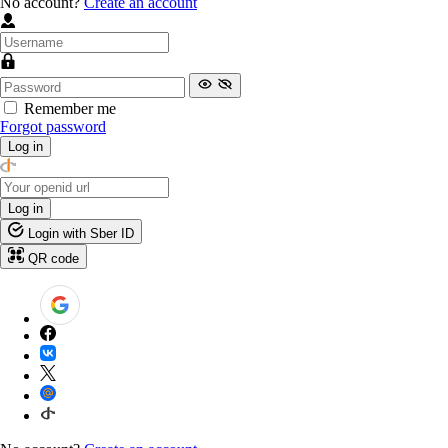
No account?
Create an account
Remember me
Forgot password
Log in
Log in
Login with Sber ID
QR code