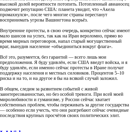
высокой долей вероятности потопить. Потопленный авианосец
подмочит репутацию США: планета увидит, что «Акела
промахнулся», после чего многие страны перестанут
воспринимать угрозы Вашингтона всерьёз.
Внутренние протесты, в свою очередь, конкретно сейчас имеют
мало шансов на успех, так как на Иран вероломно, прямо во
время мирных переговоров, напал старый могущественный
враг, вынудив население «объединиться вокруг флага».
Всё это, разумеется, без гарантий — всего лишь мои
предположения. Я буду удивлён, если США введут войска, и я
буду удивлён, если именно сейчас протесты в Иране получат
поддержку населения и местных силовиков. Процентов 5–10
риска и на то, и на другое я бы на всякий случай заложил.
В общем, следим за развитием событий с живой
заинтересованностью, но без особой тревоги. При всей моей
миролюбивости и гуманизме, у России сейчас хватает
собственных проблем, чтобы переживать за другие государства
— особенно если учесть, что они разгребают сейчас очевидные
последствия крупных просчётов своих политических элит.