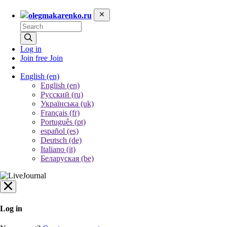
olegmakarenko.ru
Log in
Join free
Join
English
(en)
English (en)
Русский (ru)
Українська (uk)
Français (fr)
Português (pt)
español (es)
Deutsch (de)
Italiano (it)
Беларуская (be)
Log in