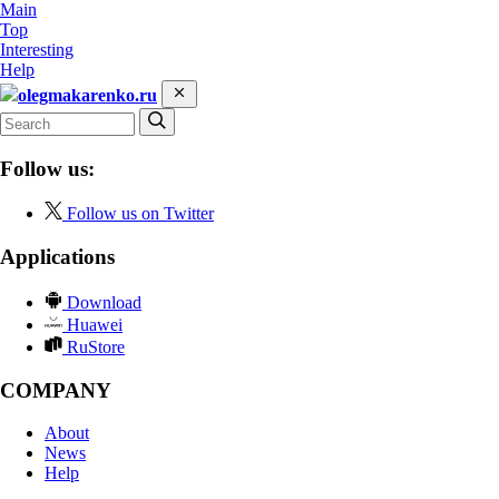
Main
Top
Interesting
Help
olegmakarenko.ru
Follow us:
Follow us on Twitter
Applications
Download
Huawei
RuStore
COMPANY
About
News
Help