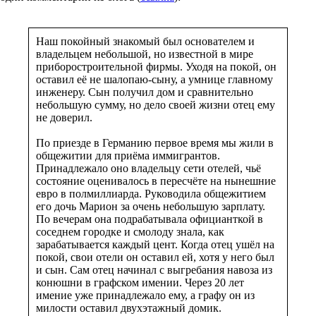
Наш покойный знакомый был основателем и
владельцем небольшой, но известной в мире
приборостроительной фирмы. Уходя на покой, он
оставил её не шалопаю-сыну, а умнице главному
инженеру. Сын получил дом и сравнительно
небольшую сумму, но дело своей жизни отец ему
не доверил.
По приезде в Германию первое время мы жили в
общежитии для приёма иммигрантов.
Принадлежало оно владельцу сети отелей, чьё
состояние оценивалось в пересчёте на нынешние
евро в полмиллиарда. Руководила общежитием
его дочь Марион за очень небольшую зарплату.
По вечерам она подрабатывала официанткой в
соседнем городке и смолоду знала, как
зарабатывается каждый цент. Когда отец ушёл на
покой, свои отели он оставил ей, хотя у него был
и сын. Сам отец начинал с выгребания навоза из
конюшни в графском имении. Через 20 лет
имение уже принадлежало ему, а графу он из
милости оставил двухэтажный домик.