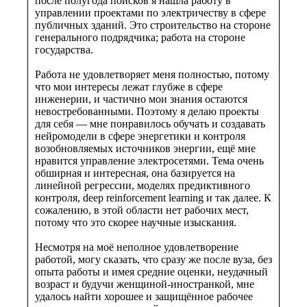
после полугода поисков я нашла работу в
управлении проектами по электричеству в сфере
публичных зданий. Это строительство на стороне
генерального подрядчика; работа на стороне
государства.
Работа не удовлетворяет меня полностью, потому
что мои интересы лежат глубже в сфере
инженерии, и частично мои знания остаются
невостребованными. Поэтому я делаю проекты
для себя — мне понравилось обучать и создавать
нейромодели в сфере энергетики и контроля
возобновляемых источников энергии, ещё мне
нравится управление электросетями. Тема очень
обширная и интересная, она базируется на
линейной регрессии, моделях предиктивного
контроля, deep reinforcement learning и так далее. К
сожалению, в этой области нет рабочих мест,
потому что это скорее научные изыскания.
Несмотря на моё неполное удовлетворение
работой, могу сказать, что сразу же после вуза, без
опыта работы и имея средние оценки, неудачный
возраст и будучи женщиной-иностранкой, мне
удалось найти хорошее и защищённое рабочее