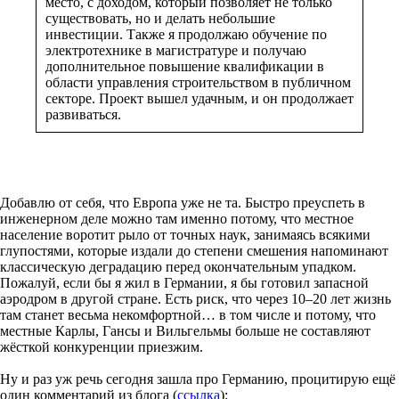
место, с доходом, который позволяет не только
существовать, но и делать небольшие
инвестиции. Также я продолжаю обучение по
электротехнике в магистратуре и получаю
дополнительное повышение квалификации в
области управления строительством в публичном
секторе. Проект вышел удачным, и он продолжает
развиваться.
Добавлю от себя, что Европа уже не та. Быстро преуспеть в
инженерном деле можно там именно потому, что местное
население воротит рыло от точных наук, занимаясь всякими
глупостями, которые издали до степени смешения напоминают
классическую деградацию перед окончательным упадком.
Пожалуй, если бы я жил в Германии, я бы готовил запасной
аэродром в другой стране. Есть риск, что через 10–20 лет жизнь
там станет весьма некомфортной… в том числе и потому, что
местные Карлы, Гансы и Вильгельмы больше не составляют
жёсткой конкуренции приезжим.
Ну и раз уж речь сегодня зашла про Германию, процитирую ещё
один комментарий из блога (
ссылка
):