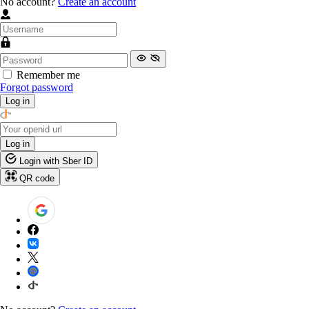
No account?
Create an account
Remember me
Forgot password
Log in
Log in
Login with Sber ID
QR code