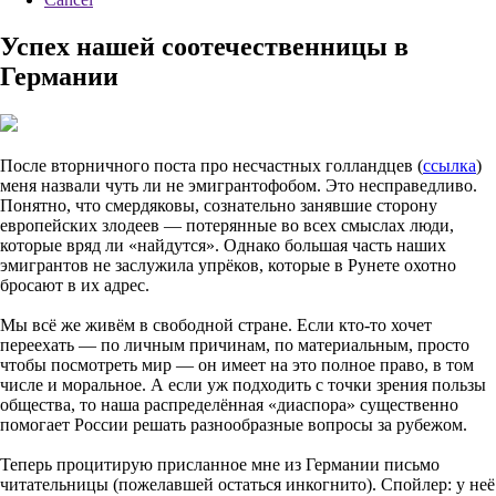
Успех нашей соотечественницы в
Германии
После вторничного поста про несчастных голландцев (
ссылка
)
меня назвали чуть ли не эмигрантофобом. Это несправедливо.
Понятно, что смердяковы, сознательно занявшие сторону
европейских злодеев — потерянные во всех смыслах люди,
которые вряд ли «найдутся». Однако большая часть наших
эмигрантов не заслужила упрёков, которые в Рунете охотно
бросают в их адрес.
Мы всё же живём в свободной стране. Если кто-то хочет
переехать — по личным причинам, по материальным, просто
чтобы посмотреть мир — он имеет на это полное право, в том
числе и моральное. А если уж подходить с точки зрения пользы
общества, то наша распределённая «диаспора» существенно
помогает России решать разнообразные вопросы за рубежом.
Теперь процитирую присланное мне из Германии письмо
читательницы (пожелавшей остаться инкогнито). Спойлер: у неё