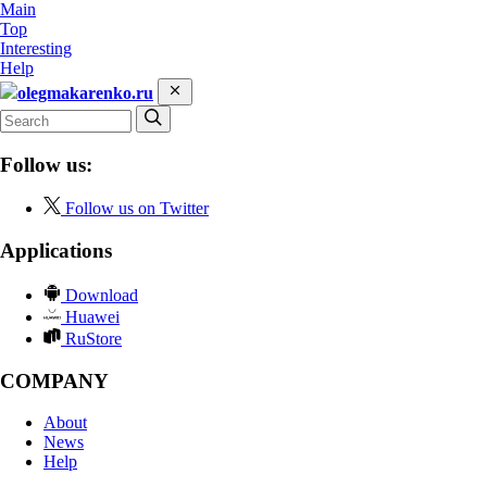
Main
Top
Interesting
Help
olegmakarenko.ru
Follow us:
Follow us on Twitter
Applications
Download
Huawei
RuStore
COMPANY
About
News
Help