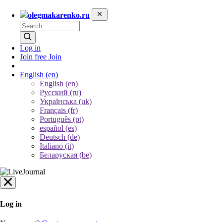
olegmakarenko.ru
Log in
Join free
Join
English
(en)
English (en)
Русский (ru)
Українська (uk)
Français (fr)
Português (pt)
español (es)
Deutsch (de)
Italiano (it)
Беларуская (be)
Log in