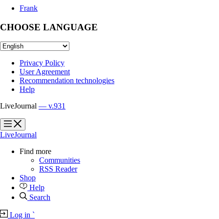
Frank
CHOOSE LANGUAGE
Privacy Policy
User Agreement
Recommendation technologies
Help
LiveJournal
— v.931
?
?
LiveJournal
Find more
Communities
RSS Reader
Shop
Help
Search
Log in
`