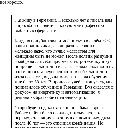
всё хорошо.
…я живу в Германии. Несколько лет я писала вам
с просьбой о совете — какую мне профессию
выбрать в сфере айти.
Когда вы опубликовали моё письмо в своём ЖЖ,
ваши подписчики давали разные советы,
мелькало даже, что лучше медсестры для
женщины быть не может. После долгих раздумий
я выбрала для себя предмет электротехнику и вуз
попроще — частично из-за языковых сложностей,
частично из-за неуверенности в себе, частично
из-за возраста, ведь на момент начала обучения
мне было 38 лет. В процессе учебы втянулась, мне
понравилось обучение в Германии. Вуз оказался с
фокусом на энергетику и автоматизацию, я
решила выбрать обе специализации.
Скоро будет год, как я закончила бакалавриат.
Работу найти было сложно, потому что, во-
первых, стагнация в экономике, во-вторых, джун
после 40 лет — это странная комбинация. Но