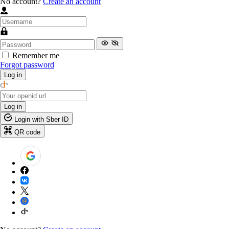
No account?
Create an account
Remember me
Forgot password
Log in
Log in
Login with Sber ID
QR code