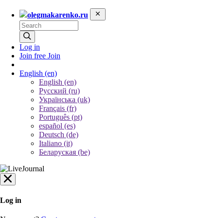
olegmakarenko.ru
Log in
Join free
Join
English
(en)
English (en)
Русский (ru)
Українська (uk)
Français (fr)
Português (pt)
español (es)
Deutsch (de)
Italiano (it)
Беларуская (be)
Log in