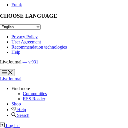
Frank
CHOOSE LANGUAGE
Privacy Policy
User Agreement
Recommendation technologies
Help
LiveJournal
— v.931
?
?
LiveJournal
Find more
Communities
RSS Reader
Shop
Help
Search
Log in
`