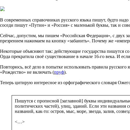
В современных справочниках русского языка пишут, будто надо 
соседи пишут «Путин» и «Россия» с маленькой буквы, так и сов
Сейчас, допустим, мы пишем «Российская Федерация», с двух заг
презрением нажимаем на кнопку «забанить». Почему же «импер
Некоторые объясняют так: действующие государства пишутся со в
Орда прекратила своё существование в начале 16-го века. И ес
Повторюсь, всё дело в попытке использовать правила русского 
«Рождество» не включать (
пруф
).
Теперь цитирую интересное из орфографического словаря Ожегова
Пишутся с прописной [заглавной] буквы индивидуальные 
политических частей), улиц, зданий. Если эти названия 
названий, как-то: остров, мыс, море, звезда, залив, созвез
<…>