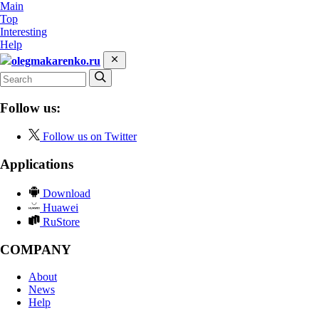
Main
Top
Interesting
Help
olegmakarenko.ru
Follow us:
Follow us on Twitter
Applications
Download
Huawei
RuStore
COMPANY
About
News
Help