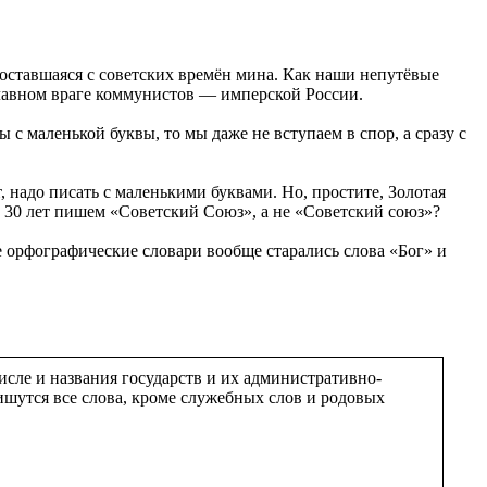
 оставшаяся с советских времён мина. Как наши непутёвые
главном враге коммунистов — имперской России.
с маленькой буквы, то мы даже не вступаем в спор, а сразу с
, надо писать с маленькими буквами. Но, простите, Золотая
ше 30 лет пишем «Советский Союз», а не «Советский союз»?
е орфографические словари вообще старались слова «Бог» и
сле и названия государств и их административно-
пишутся все слова, кроме служебных слов и родовых