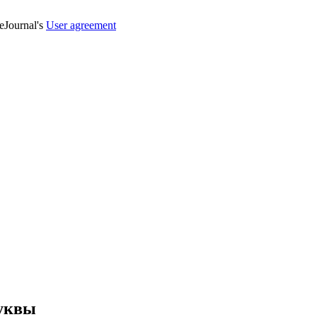
veJournal's
User agreement
буквы