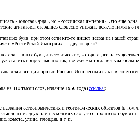
писать «Золотая Орда», но «Российская империя». Это ещё одна
етские агитаторы старались словесно унижать всякую память о 
лавных букв, при этом если кто-то пишет название нашей страны 
ия» в «Российской Империи» — другое дело?
сех заглавных букв, а исторические, которых уже не существует
ли уж ставить вопрос именно так, почему мы тогда вот уже боль
языка для агитации против России. Интересный факт: в советски
 на 110 тысяч слов, издание 1956 года (
ссылка
):
названия астрономических и географических объектов (в том чи
составлены из двух или нескольких слов, то с прописной буквы 
дие, комета, улица, площадь и т. п.