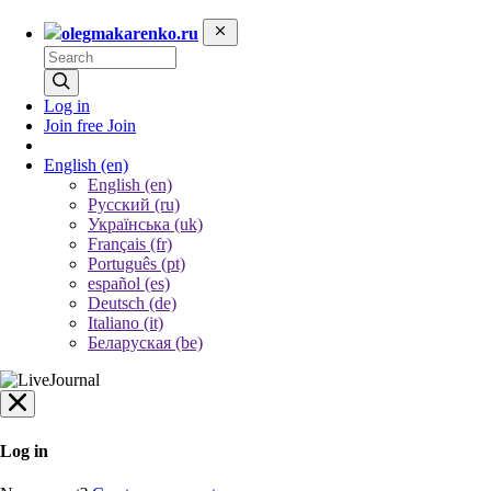
olegmakarenko.ru
Log in
Join free
Join
English
(en)
English (en)
Русский (ru)
Українська (uk)
Français (fr)
Português (pt)
español (es)
Deutsch (de)
Italiano (it)
Беларуская (be)
Log in