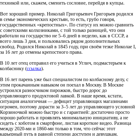
техникой или, скажем, сменить сословие, перейдя в купцы.
Вот хороший пример. Николай Григорьевич Григорьев родился
в семье экономических крестьян, то есть, грубо говоря,
государственных «крепостных». По статусу их можно сравнить
с советскими колхозниками, с той только разницей, что они
работали на государство не 5–6 дней в неделю, как в СССР, а
всего лишь 3 дня, и пользовались рядом дополнительных
свобод. Родился Николай в 1845 году, при своём тезке Николае I,
за 16 лет до отмены крепостного права.
В 10 лет отец отправил его учиться в Углич, подмастерьем к
колбаснику (
ссылка
).
В 16 лет парень уже был специалистом по колбасному делу, с
этим прокачанным навыком он поехал в Москву. В Москве
устроился разносчиком пирожков, быстро дорос до
управляющего продуктовой лавкой. В наше время, кстати,
ситуация аналогичная — дефицит управляющих магазинами
огромен, поэтому дорасти за 3–5 лет до управляющего условной
Корзиночкой можно быстро и с гарантией: достаточно просто
хорошо работать и проявлять минимальную инициативу, а не
сидеть с хоботом в смартфоне, листая короткие видео. Разница
между 2020-ми и 1860-ми только в том, что сейчас этот
карьерный путь в равной степени доступен и девушкам.