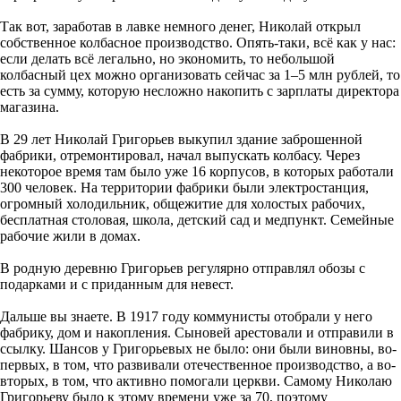
Так вот, заработав в лавке немного денег, Николай открыл
собственное колбасное производство. Опять-таки, всё как у нас:
если делать всё легально, но экономить, то небольшой
колбасный цех можно организовать сейчас за 1–5 млн рублей, то
есть за сумму, которую несложно накопить с зарплаты директора
магазина.
В 29 лет Николай Григорьев выкупил здание заброшенной
фабрики, отремонтировал, начал выпускать колбасу. Через
некоторое время там было уже 16 корпусов, в которых работали
300 человек. На территории фабрики были электростанция,
огромный холодильник, общежитие для холостых рабочих,
бесплатная столовая, школа, детский сад и медпункт. Семейные
рабочие жили в домах.
В родную деревню Григорьев регулярно отправлял обозы с
подарками и с приданным для невест.
Дальше вы знаете. В 1917 году коммунисты отобрали у него
фабрику, дом и накопления. Сыновей арестовали и отправили в
ссылку. Шансов у Григорьевых не было: они были виновны, во-
первых, в том, что развивали отечественное производство, а во-
вторых, в том, что активно помогали церкви. Самому Николаю
Григорьеву было к этому времени уже за 70, поэтому