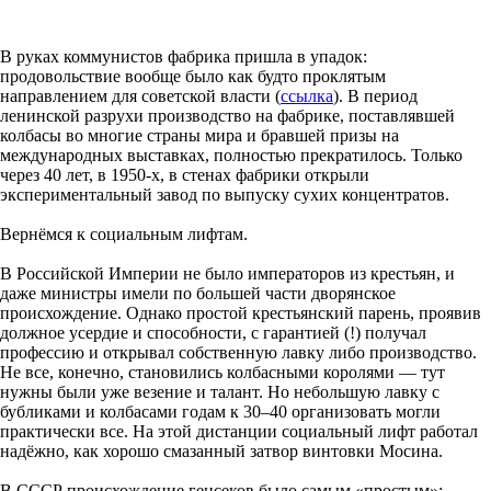
В руках коммунистов фабрика пришла в упадок:
продовольствие вообще было как будто проклятым
направлением для советской власти (
ссылка
). В период
ленинской разрухи производство на фабрике, поставлявшей
колбасы во многие страны мира и бравшей призы на
международных выставках, полностью прекратилось. Только
через 40 лет, в 1950-х, в стенах фабрики открыли
экспериментальный завод по выпуску сухих концентратов.
Вернёмся к социальным лифтам.
В Российской Империи не было императоров из крестьян, и
даже министры имели по большей части дворянское
происхождение. Однако простой крестьянский парень, проявив
должное усердие и способности, с гарантией (!) получал
профессию и открывал собственную лавку либо производство.
Не все, конечно, становились колбасными королями — тут
нужны были уже везение и талант. Но небольшую лавку с
бубликами и колбасами годам к 30–40 организовать могли
практически все. На этой дистанции социальный лифт работал
надёжно, как хорошо смазанный затвор винтовки Мосина.
В СССР происхождение генсеков было самым «простым»: