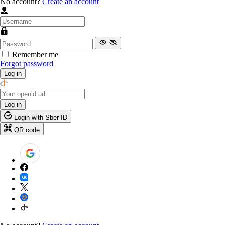
No account?
Create an account
Remember me
Forgot password
Log in
Log in
Login with Sber ID
QR code