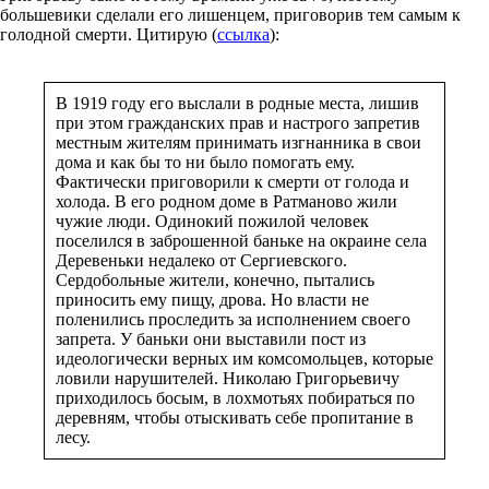
большевики сделали его лишенцем, приговорив тем самым к
голодной смерти. Цитирую (
ссылка
):
В 1919 году его выслали в родные места, лишив
при этом гражданских прав и настрого запретив
местным жителям принимать изгнанника в свои
дома и как бы то ни было помогать ему.
Фактически приговорили к смерти от голода и
холода. В его родном доме в Ратманово жили
чужие люди. Одинокий пожилой человек
поселился в заброшенной баньке на окраине села
Деревеньки недалеко от Сергиевского.
Сердобольные жители, конечно, пытались
приносить ему пищу, дрова. Но власти не
поленились проследить за исполнением своего
запрета. У баньки они выставили пост из
идеологически верных им комсомольцев, которые
ловили нарушителей. Николаю Григорьевичу
приходилось босым, в лохмотьях побираться по
деревням, чтобы отыскивать себе пропитание в
лесу.