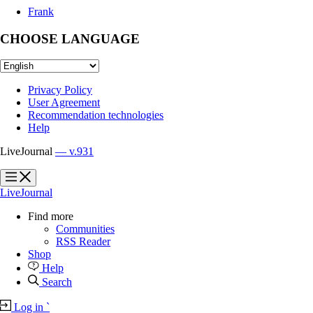
Frank
CHOOSE LANGUAGE
Privacy Policy
User Agreement
Recommendation technologies
Help
LiveJournal
— v.931
?
?
LiveJournal
Find more
Communities
RSS Reader
Shop
Help
Search
Log in
`