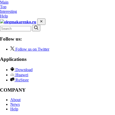
Main
Top
Interesting
Help
olegmakarenko.ru
Follow us:
Follow us on Twitter
Applications
Download
Huawei
RuStore
COMPANY
About
News
Help