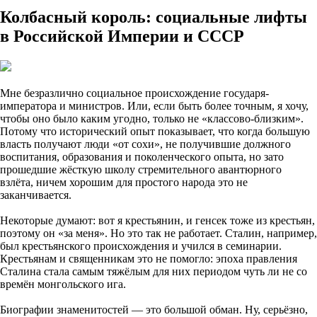
Колбасный король: социальные лифты
в Российской Империи и СССР
Мне безразлично социальное происхождение государя-
императора и министров. Или, если быть более точным, я хочу,
чтобы оно было каким угодно, только не «классово-близким».
Потому что исторический опыт показывает, что когда большую
власть получают люди «от сохи», не получившие должного
воспитания, образования и поколенческого опыта, но зато
прошедшие жёсткую школу стремительного авантюрного
взлёта, ничем хорошим для простого народа это не
заканчивается.
Некоторые думают: вот я крестьянин, и генсек тоже из крестьян,
поэтому он «за меня». Но это так не работает. Сталин, например,
был крестьянского происхождения и учился в семинарии.
Крестьянам и священникам это не помогло: эпоха правления
Сталина стала самым тяжёлым для них периодом чуть ли не со
времён монгольского ига.
Биографии знаменитостей — это большой обман. Ну, серьёзно,