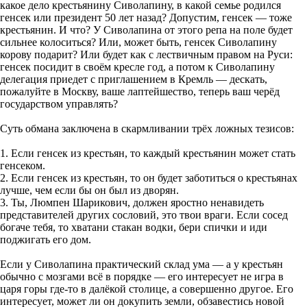
какое дело крестьянину Сиволапину, в какой семье родился
генсек или президент 50 лет назад? Допустим, генсек — тоже
крестьянин. И что? У Сиволапина от этого репа на поле будет
сильнее колоситься? Или, может быть, генсек Сиволапину
корову подарит? Или будет как с лествичным правом на Руси:
генсек посидит в своём кресле год, а потом к Сиволапину
делегация приедет с приглашением в Кремль — дескать,
пожалуйте в Москву, ваше лаптейшество, теперь ваш черёд
государством управлять?
Суть обмана заключена в скармливании трёх ложных тезисов:
1. Если генсек из крестьян, то каждый крестьянин может стать
генсеком.
2. Если генсек из крестьян, то он будет заботиться о крестьянах
лучше, чем если бы он был из дворян.
3. Ты, Люмпен Шарикович, должен яростно ненавидеть
представителей других сословий, это твои враги. Если сосед
богаче тебя, то хватани стакан водки, бери спички и иди
поджигать его дом.
Если у Сиволапина практический склад ума — а у крестьян
обычно с мозгами всё в порядке — его интересует не игра в
царя горы где-то в далёкой столице, а совершенно другое. Его
интересует, может ли он докупить земли, обзавестись новой