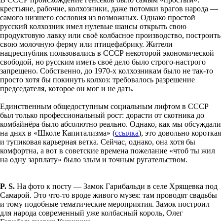
крестьяне, рабочие, колхозники, даже потомки врагов народа —
самого низшего сословия из возможных. Однако простой
русский колхозник имел нулевые шансы открыть свою
продуктовую лавку или своё колбасное производство, построить
свою молочную ферму или птицефабрику. Жители
нацреспублик пользовались в СССР некоторой экономической
свободой, но русским иметь своё дело было строго-настрого
запрещено. Собственно, до 1970-х колхозникам было не так-то
просто хотя бы покинуть колхоз: требовалось разрешение
председателя, которое он мог и не дать.
Единственным общедоступным социальным лифтом в СССР
был только профессиональный рост: дорасти от скотника до
комбайнёра было абсолютно реально. Однако, как мы обсуждали
на днях в «Школе Капитализма» (
ссылка
), это довольно короткая
и тупиковая карьерная ветка. Сейчас, однако, она хотя бы
комфортна, а вот в советские времена пожелание «чтоб ты жил
на одну зарплату» было злым и точным ругательством.
P. S.
На фото к посту — Замок Гарибальди в селе Хрящевка под
Самарой. Это что-то вроде живого музея: там проводят свадьбы
и тому подобные тематические мероприятия. Замок построил
для народа современный уже колбасный король, Олег