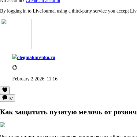
No account?
Create an account
By logging in to LiveJournal using a third-party service you accept Li
olegmakarenko.ru
February 2 2026, 11:16
97
Как защитить пузатую мелочь от розни
Читатели пишут, что когда условная розничная сеть «Корзиночк