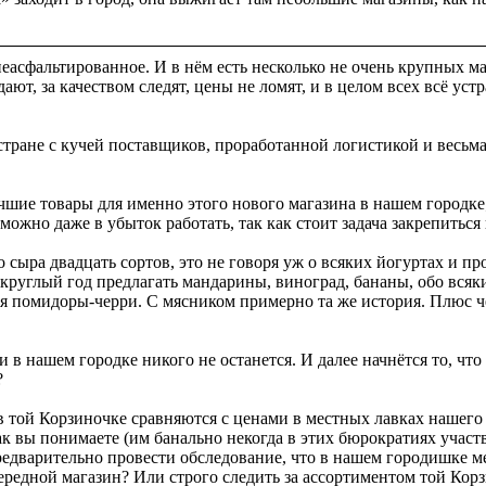
о неасфальтированное. И в нём есть несколько не очень крупных
ают, за качеством следят, цены не ломят, и в целом всех всё уст
стране с кучей поставщиков, проработанной логистикой и весьм
чшие товары для именно этого нового магазина в нашем городке
ожно даже в убыток работать, так как стоит задача закрепиться
о сыра двадцать сортов, это не говоря уж о всяких йогуртах и 
круглый год предлагать мандарины, виноград, бананы, обо всяк
ая помидоры-черри. С мясником примерно та же история. Плюс че
 в нашем городке никого не останется. И далее начнётся то, что
?
той Корзиночке сравняются с ценами в местных лавках нашего 
 вы понимаете (им банально некогда в этих бюрократиях участв
редварительно провести обследование, что в нашем городишке м
ередной магазин? Или строго следить за ассортиментом той Кор