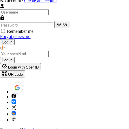
No account?
Create an account
Remember me
Forgot password
Log in
Log in
Login with Sber ID
QR code