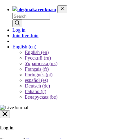
olegmakarenko.ru
Log in
Join free
Join
English
(en)
English (en)
Русский (ru)
Українська (uk)
Français (fr)
Português (pt)
español (es)
Deutsch (de)
Italiano (it)
Беларуская (be)
Log in