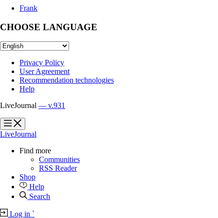
Frank
CHOOSE LANGUAGE
Privacy Policy
User Agreement
Recommendation technologies
Help
LiveJournal
— v.931
?
?
LiveJournal
Find more
Communities
RSS Reader
Shop
Help
Search
Log in
`