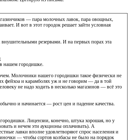
 магазинчиков — пара молочных лавок, пара овощных,
раивает. И вот в этот городок решает зайти условная
а внушительными резервами. И на первых порах эта
;
 в нашем городишке.
прочем. Молочники нашего городишки такое физически не
их фейхоа и карамболях уж и не говорим — да в той
ловеку не надо ходить в несколько магазинов — всё это
 обычно и начинается — рост цен и падение качества.
городишки. Лицензии, конечно, штука хорошая, но у
овать и нечем эти аукционы оплачивать). А
естные лавки вполне удовлетворяют спрос населения и
зиночки — чтобы сортов колбасы не было на порядок