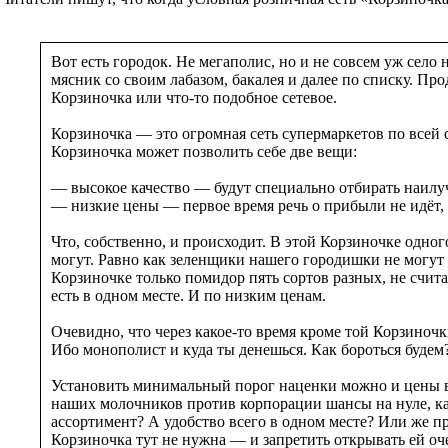
Вот есть городок. Не мегаполис, но и не совсем уж сел
мясник со своим лабазом, бакалея и далее по списку. Прод
Корзиночка или что-то подобное сетевое.
Корзиночка — это огромная сеть супермаркетов по всей 
Корзиночка может позволить себе две вещи:
— высокое качество — будут специально отбирать наилу
— низкие цены — первое время речь о прибыли не идёт, м
Что, собственно, и происходит. В этой Корзиночке одног
могут. Равно как зеленщики нашего городишки не могут 
Корзиночке только помидор пять сортов разных, не счит
есть в одном месте. И по низким ценам.
Очевидно, что через какое-то время кроме той Корзиночки
Ибо монополист и куда ты денешься. Как бороться будем
Установить минимальный порог наценки можно и цены в 
наших молочников против корпорации шансы на нуле, как
ассортимент? А удобство всего в одном месте? Или же п
Корзиночка тут не нужна — и запретить открывать ей оч