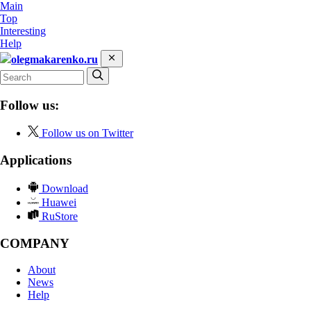
Main
Top
Interesting
Help
olegmakarenko.ru
Follow us:
Follow us on Twitter
Applications
Download
Huawei
RuStore
COMPANY
About
News
Help