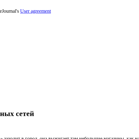
veJournal's
User agreement
чных сетей
а» заходит в город, она выжигает там небольшие магазины, как 