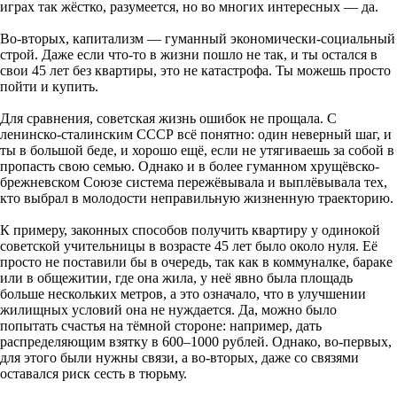
играх так жёстко, разумеется, но во многих интересных — да.
Во-вторых, капитализм — гуманный экономически-социальный
строй. Даже если что-то в жизни пошло не так, и ты остался в
свои 45 лет без квартиры, это не катастрофа. Ты можешь просто
пойти и купить.
Для сравнения, советская жизнь ошибок не прощала. С
ленинско-сталинским СССР всё понятно: один неверный шаг, и
ты в большой беде, и хорошо ещё, если не утягиваешь за собой в
пропасть свою семью. Однако и в более гуманном хрущёвско-
брежневском Союзе система пережёвывала и выплёвывала тех,
кто выбрал в молодости неправильную жизненную траекторию.
К примеру, законных способов получить квартиру у одинокой
советской учительницы в возрасте 45 лет было около нуля. Её
просто не поставили бы в очередь, так как в коммуналке, бараке
или в общежитии, где она жила, у неё явно была площадь
больше нескольких метров, а это означало, что в улучшении
жилищных условий она не нуждается. Да, можно было
попытать счастья на тёмной стороне: например, дать
распределяющим взятку в 600–1000 рублей. Однако, во-первых,
для этого были нужны связи, а во-вторых, даже со связями
оставался риск сесть в тюрьму.