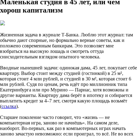
Маленькая студия в 45 лет, или чем
хорош капитализм
Жизненная задача в журнале Т-Банка. Люблю этот журнал: там
обычно дают спорные, но формально верные советы, как и
положено современным банкирам. Это позволяет мне
взобраться на высокую лошадь и смотреть оттуда
снисходительным взглядом опытного человека.
Вводные нынешней задачи: одинокая дама, 45 лет, покупает себе
квартиру. Выбор стоит между студией (гостинкой) в 25 м²,
которая стоит 4 млн рублей, и студией в 30 м², которая стоит 6
млн рублей. Судя по ценам, речь идёт про миллионник типа
Екатеринбурга или про Мурино — Парнас, хотя возможны и
другие варианты. Квартиру дама берёт в ипотеку и собирается
выплатить кредит за 4–7 лет, смотря какую площадь возьмёт
(
ссылка
).
Старшее поколение часто говорит, что «жизнь — не
компьютерная игра, заново не начнёшь». На самом деле,
наоборот. Во-первых, как раз в компьютерных играх начать
заново зачастую невозможно: если проиграл, то всё. Не во всех