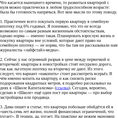
Что касается нынешнего времени, то разжиться квартирой с
нуля можно практически в любом трудоспособном возрасте:
была бы готовность напрячься. Вот мои мысли по этому поводу.
1. Практичнее всего покупать первую квартиру в семейную
ипотеку под 6% годовых. Я понимаю, что это не всегда
возможно по самым разным жизненным обстоятельствам,
однако норма — именно такая. Планировать взрослую жизнь и
покупку квартиры вне условий, которые дают право на
семейную ипотеку — не норма, что бы там ни рассказывали нам
журналисты «лайфстайл-медиа».
2. Сейчас у нас огромный разрыв в цене между первичкой и
вторичкой: квартиры в новостройках стоят несуразно дорого,
так как льготную ипотеку на вторичку не дают. Из этого
следует, что вариант «накопить» стоит рассмотреть всерьёз. В
чём именно копить на квартиру, и как снизить риски
подорожания квадратных метров, я подробно рассказывал на
днях в «Школе Капитализма» (
ссылка
). Сегодня, вероятно,
сделаю в «Школе» ещё один пост про квартиры — про выбор
застройщика или продавца.
3. Дама пишет в статье, что квартира побольше обойдётся ей в
«шесть-семь лет жизни, полной финансовых ограничений, что
пугает». В теории, да, пугает. На практике же режим экономии