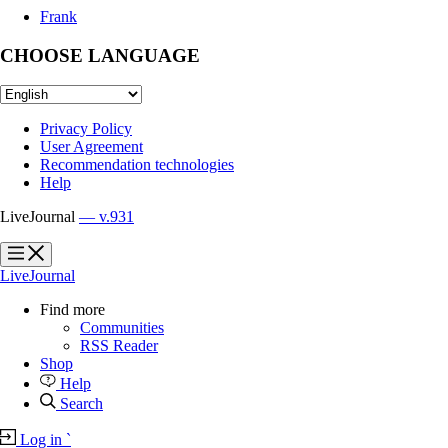
Frank
CHOOSE LANGUAGE
Privacy Policy
User Agreement
Recommendation technologies
Help
LiveJournal
— v.931
?
?
LiveJournal
Find more
Communities
RSS Reader
Shop
Help
Search
Log in
`