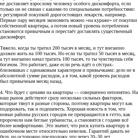
не доставляет взрослому человеку особого дискомфорта, если
только он не связан с какими-то специальными потребностями:
с регулярной покупкой дорогостоящих лекарств, например.
Первые пару месяцев экономить можно «на кураже» от покупки
собственной квартиры, а потом новый уровень потребления
становится привычным и перестаёт доставлять существенный
дискомфорт.
Тяжело, когда ты тратил 200 тысяч в месяц, и тут внезапно
должен жить на 100 тысяч. Но если ты тратил 50 тысяч в месяц,
а тут внезапно начал тратить 100 тысяч, то ты чувствуешь себя
богачом. Это работает, даже если речь идёт о сёстрах-
близняшках с одинаковым характером и привычками: дело не в
абсолютной сумме расходов, а в том, какой уровень расходов
был привычным месяц назад.
4. Что будет c ценами на квартиры — совершенно непонятно. На
наш рынок действуют сразу несколько сильных факторов,
которые тянут в разные стороны, поэтому квартиры могут как
подорожать, так и подешеветь. Хорошая новость в том, что
новые районы русских городов не превращаются в гетто, как
пророчили нам беглые урбанисты, а становятся с годами всё
более комфортными. Это значит, что риск купить квартиру в
ошибочном месте относительно невелик. Гарантий давать не
буду, но осторожно предположу, что через 20–30 лет