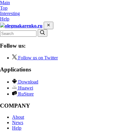
Main
Top
Interesting
Help
olegmakarenko.ru
Follow us:
Follow us on Twitter
Applications
Download
Huawei
RuStore
COMPANY
About
News
Help