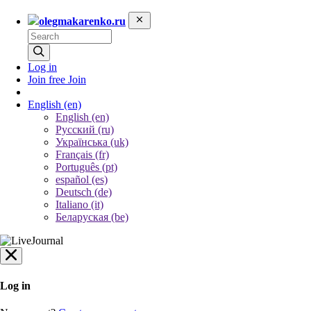
olegmakarenko.ru
Log in
Join free
Join
English
(en)
English (en)
Русский (ru)
Українська (uk)
Français (fr)
Português (pt)
español (es)
Deutsch (de)
Italiano (it)
Беларуская (be)
Log in