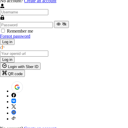
No account?
Create an account
Remember me
Forgot password
Log in
Log in
Login with Sber ID
QR code