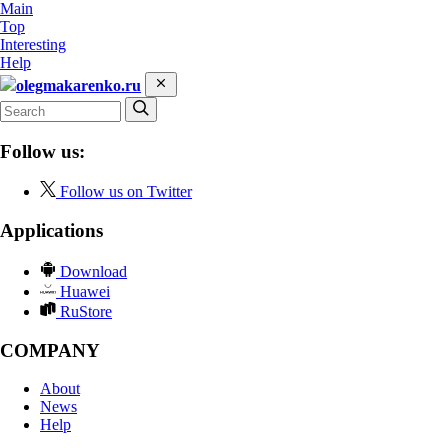
Main
Top
Interesting
Help
olegmakarenko.ru
Follow us:
Follow us on Twitter
Applications
Download
Huawei
RuStore
COMPANY
About
News
Help