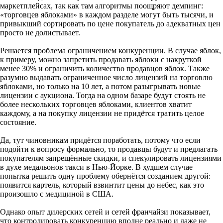
маркетплейсах, так как там алгоритмы поощряют демпинг:
«торговцев яблоками» в каждом разделе могут быть тысячи, и
привыкший сортировать по цене покупатель до адекватных цен
просто не долистывает.
Решается проблема ограничением конкуренции. В случае яблок,
к примеру, можно запретить продавать яблоки с накруткой
менее 30% и ограничить количество продавцов яблок. Также
разумно выдавать ограниченное число лицензий на торговлю
яблоками, но только на 10 лет, а потом разыгрывать новые
лицензии с аукциона. Тогда на одном базаре будут стоять не
более нескольких торговцев яблоками, клиентов хватит
каждому, а на покупку лицензии не придётся тратить целое
состояние.
Да, тут чиновникам придётся поработать, потому что если
подойти к вопросу формально, то продавцы будут и предлагать
покупателям запрещённые скидки, и спекулировать лицензиями
в духе медальонов такси в Нью-Йорке. В худшем случае
попытка решить одну проблему обернётся созданием другой:
появится картель, который взвинтит цены до небес, как это
произошло с медициной в США.
Однако опыт дилерских сетей и сетей франчайзи показывает,
что контролировать конкуренцию вполне реально и даже не