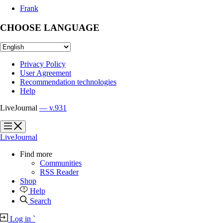
Frank
CHOOSE LANGUAGE
Privacy Policy
User Agreement
Recommendation technologies
Help
LiveJournal
— v.931
?
?
LiveJournal
Find more
Communities
RSS Reader
Shop
Help
Search
Log in
`