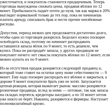
ужесточается, и покупатель становится придирчивым. Теперь
торговцы вынуждены снижать цены, продавая яблоки по 12
монет. Прибыльность падает почти до нуля, так как маржа в 20%
выглядит нормальной только до тех пор, пока не начинаешь
платить аренду, списывать брак и нести прочие неизбежные
расходы.
Допустим, период низких цен продолжается достаточно долго,
чтобы один из торговцев разорился. Бедолаге нужно поскорее
освободить склад, поэтому он начинает распродавать
оставшиеся запасы яблок по 9 монет, то есть дешевле, чем
купил. Пока он распродаёт запасы, у других продавцов не
покупают ничего: нет смысла покупать яблоки по 12 монет, если
можно купить их по 9 монет.
Из-за отсутствия продаж разоряется следующий продавец и,
который тоже ставит на остатки цену ниже себестоимости — 9
монет. Ему надо поскорее распродать все яблоки и закрыться, а
дороже 9 монет покупатели брать уже не хотят. Запускается
цепная реакция, которая выжигает рынок: массово разоряются
розничные продавцы, вслед за ними — оптовые, так как запасы
на складах портятся, кредиторы наседают, а по 10 монет оптом
уже никто не берёт. Наконец, разоряются и фермеры. Наступает
полномасштабный кризис.