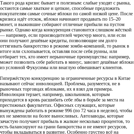
Такого рода кризис бывает и полезным: слабые уходят с рынка,
остаются самые хваткие и цепкие, способные предложить
покупателям самые сочные яблоки по самой низкой цене. После
кризиса идёт отскок, яблоки начинают продавать по 15–20
монет, и выжившие собирают отличные прибыли на пустом
рынке. Однако когда конкуренция становится слишком жёсткой
— например, если производителей чересчур много, или если
они получают дешёвые кредиты, позволяющие им долго
оттягивать банкротство в режиме зомби-компаний, то рынок в
итоге или схлопывается, оставляя после себя руины, или
отбирает тех, кто имеет нерыночные преимущества: например,
может позволить себе работать в минус, завозит дешёвые яблоки
из условной Фукусимы или внаглую обвешивает клиентов.
Гипержёсткую конкуренцию за ограниченные ресурсы в Китае
называют сейчас инволюцией. Проблема, разумеется, не в
рыночных торговцах яблоками, их я взял для примера.
Инволюция терзает, например, школьников, которым
приходится в кровь расшибать себе лбы в борьбе за места на
престижных факультетах. Офисных служащих, которые
вынуждены работать в режиме 996 (по 72 часа в неделю), чтобы
их не заменили на более выносливых. Автозаводы, которые
зачастую получают прибыль в жалкие несколько процентов, то
есть балансируют на грани банкротства и не имеют ресурсов,
чтобы вкладываться в развитие. Особенно грустно всё на