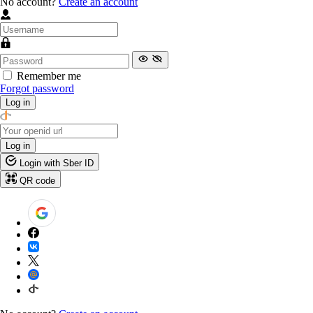
No account?
Create an account
Remember me
Forgot password
Log in
Log in
Login with Sber ID
QR code