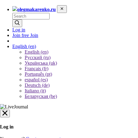
olegmakarenko.ru
Log in
Join free
Join
English
(en)
English (en)
Русский (ru)
Українська (uk)
Français (fr)
Português (pt)
español (es)
Deutsch (de)
Italiano (it)
Беларуская (be)
Log in