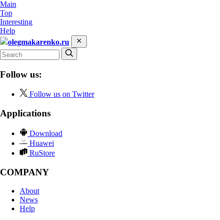
Main
Top
Interesting
Help
olegmakarenko.ru
Follow us:
Follow us on Twitter
Applications
Download
Huawei
RuStore
COMPANY
About
News
Help