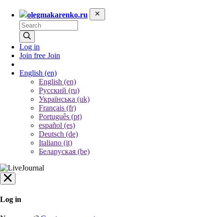
olegmakarenko.ru
Log in
Join free
Join
English
(en)
English (en)
Русский (ru)
Українська (uk)
Français (fr)
Português (pt)
español (es)
Deutsch (de)
Italiano (it)
Беларуская (be)
Log in