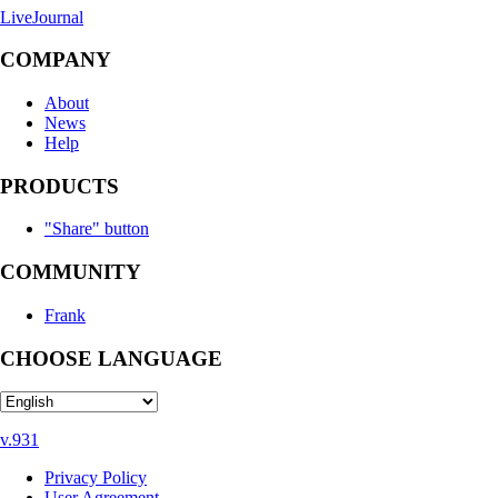
LiveJournal
COMPANY
About
News
Help
PRODUCTS
"Share" button
COMMUNITY
Frank
CHOOSE LANGUAGE
v.931
Privacy Policy
User Agreement