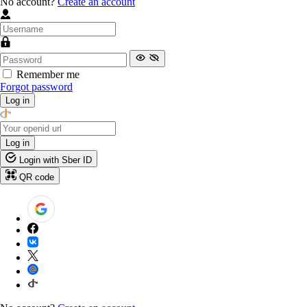
No account?
Create an account
Remember me
Forgot password
Log in
Log in
Login with Sber ID
QR code