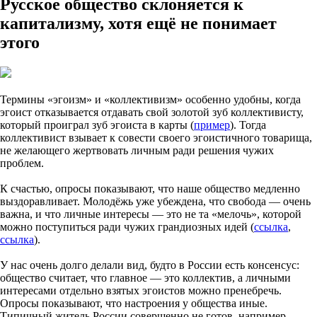
Русское общество склоняется к
капитализму, хотя ещё не понимает
этого
Термины «эгоизм» и «коллективизм» особенно удобны, когда
эгоист отказывается отдавать свой золотой зуб коллективисту,
который проиграл зуб эгоиста в карты (
пример
). Тогда
коллективист взывает к совести своего эгоистичного товарища,
не желающего жертвовать личным ради решения чужих
проблем.
К счастью, опросы показывают, что наше общество медленно
выздоравливает. Молодёжь уже убеждена, что свобода — очень
важна, и что личные интересы — это не та «мелочь», которой
можно поступиться ради чужих грандиозных идей (
ссылка
,
ссылка
).
У нас очень долго делали вид, будто в России есть консенсус:
общество считает, что главное — это коллектив, а личными
интересами отдельно взятых эгоистов можно пренебречь.
Опросы показывают, что настроения у общества иные.
Типичный житель России совершенно не готов, например,