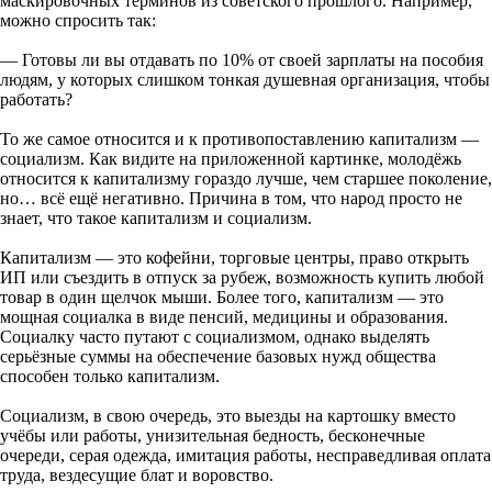
маскировочных терминов из советского прошлого. Например,
можно спросить так:
— Готовы ли вы отдавать по 10% от своей зарплаты на пособия
людям, у которых слишком тонкая душевная организация, чтобы
работать?
То же самое относится и к противопоставлению капитализм —
социализм. Как видите на приложенной картинке, молодёжь
относится к капитализму гораздо лучше, чем старшее поколение,
но… всё ещё негативно. Причина в том, что народ просто не
знает, что такое капитализм и социализм.
Капитализм — это кофейни, торговые центры, право открыть
ИП или съездить в отпуск за рубеж, возможность купить любой
товар в один щелчок мыши. Более того, капитализм — это
мощная социалка в виде пенсий, медицины и образования.
Социалку часто путают с социализмом, однако выделять
серьёзные суммы на обеспечение базовых нужд общества
способен только капитализм.
Социализм, в свою очередь, это выезды на картошку вместо
учёбы или работы, унизительная бедность, бесконечные
очереди, серая одежда, имитация работы, несправедливая оплата
труда, вездесущие блат и воровство.