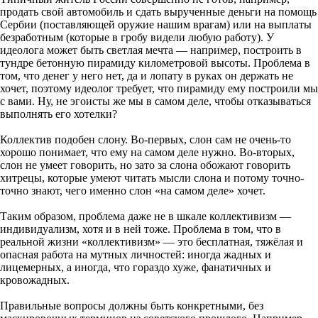
продать свой автомобиль и сдать вырученные деньги на помощь
Сербии (поставляющей оружие нашим врагам) или на выплаты
безработным (которые в гробу видели любую работу). У
идеолога может быть светлая мечта — например, построить в
тундре бетонную пирамиду километровой высоты. Проблема в
том, что денег у него нет, да и лопату в руках он держать не
хочет, поэтому идеолог требует, что пирамиду ему построили мы
с вами. Ну, не эгоисты же мы в самом деле, чтобы отказываться
выполнять его хотелки?
Коллектив подобен слону. Во-первых, слон сам не очень-то
хорошо понимает, что ему на самом деле нужно. Во-вторых,
слон не умеет говорить, но зато за слона обожают говорить
хитрецы, которые умеют читать мысли слона и потому точно-
точно знают, чего именно слон «на самом деле» хочет.
Таким образом, проблема даже не в шкале коллективизм —
индивидуализм, хотя и в ней тоже. Проблема в том, что в
реальной жизни «коллективизм» — это бесплатная, тяжёлая и
опасная работа на мутных личностей: иногда жадных и
лицемерных, а иногда, что гораздо хуже, фанатичных и
кровожадных.
Правильные вопросы должны быть конкретными, без