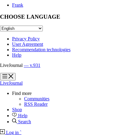
Frank
CHOOSE LANGUAGE
Privacy Policy
User Agreement
Recommendation technologies
Help
LiveJournal
— v.931
?
?
LiveJournal
Find more
Communities
RSS Reader
Shop
Help
Search
Log in
`