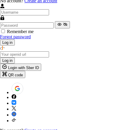
No account?
Create an account
Remember me
Forgot password
Log in
Log in
Login with Sber ID
QR code