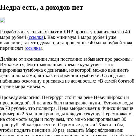
Недра есть, а доходов нет
Разработчик угольных шахт в ЛНР просит у правительства 40
млрд рублей (
ссылка
). Как минимум 1 млрд рублей уже
выделили, так что, думаю, и запрошенные 40 млрд рублей тоже
перечислят (
ссылка
).
Далёкие от экономики люди постоянно забывают про расходы.
Им кажется, будто закопанная в земле куча угля — это
природная тумбочка с деньгами, из которой можно вынимать
деньги лопатами, вот как из обычной тумбочки. Отсюда же
набившая оскомину присказка из девяностых: «В самой богатой
стране мира живём!».
Проведу аналогию. Петербург стоит на реке Неве: широкой и
пресноводной. Я на днях был на заправке, купил бутылку воды
за 70 рублей, это поллитра. Нева выбрасывает в Финский залив
примерно 2,5 млн литров воды каждую секунду. Перемножаем
на стоимость воды и получаем, что мимо нас проплывает 30
трлн рублей каждые сутки. Огромные деньги! Хватило бы,
чтобы поднять пенсии в 10 раз, засадить Марс яблоневыми
садами, купить самые высокотехнологичные заводы за рубежом