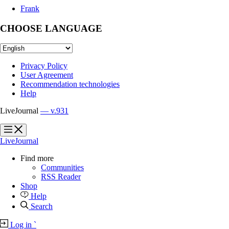
Frank
CHOOSE LANGUAGE
Privacy Policy
User Agreement
Recommendation technologies
Help
LiveJournal
— v.931
?
?
LiveJournal
Find more
Communities
RSS Reader
Shop
Help
Search
Log in
`