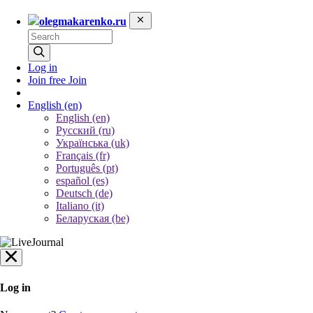
olegmakarenko.ru
Log in
Join free
Join
English
(en)
English (en)
Русский (ru)
Українська (uk)
Français (fr)
Português (pt)
español (es)
Deutsch (de)
Italiano (it)
Беларуская (be)
Log in