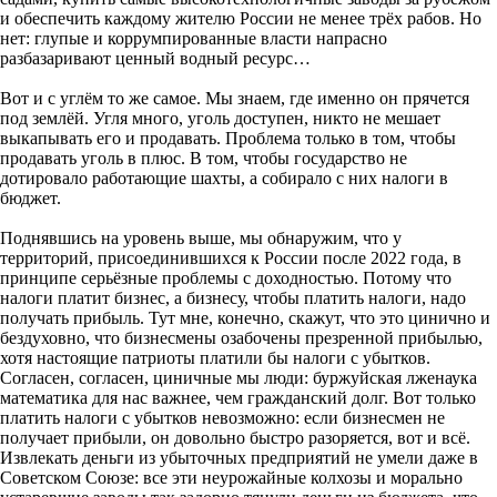
и обеспечить каждому жителю России не менее трёх рабов. Но
нет: глупые и коррумпированные власти напрасно
разбазаривают ценный водный ресурс…
Вот и с углём то же самое. Мы знаем, где именно он прячется
под землёй. Угля много, уголь доступен, никто не мешает
выкапывать его и продавать. Проблема только в том, чтобы
продавать уголь в плюс. В том, чтобы государство не
дотировало работающие шахты, а собирало с них налоги в
бюджет.
Поднявшись на уровень выше, мы обнаружим, что у
территорий, присоединившихся к России после 2022 года, в
принципе серьёзные проблемы с доходностью. Потому что
налоги платит бизнес, а бизнесу, чтобы платить налоги, надо
получать прибыль. Тут мне, конечно, скажут, что это цинично и
бездуховно, что бизнесмены озабочены презренной прибылью,
хотя настоящие патриоты платили бы налоги с убытков.
Согласен, согласен, циничные мы люди: буржуйская лженаука
математика для нас важнее, чем гражданский долг. Вот только
платить налоги с убытков невозможно: если бизнесмен не
получает прибыли, он довольно быстро разоряется, вот и всё.
Извлекать деньги из убыточных предприятий не умели даже в
Советском Союзе: все эти неурожайные колхозы и морально