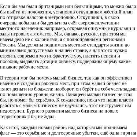
Если бы мы были британцами или бельгийцами, то можно было
бы выйти из положения, установив откупщикам жёсткий план
по отправке налогов в метрополию. Откупщики, в свою
очередь, добывали бы деньги за счёт сверхэксплуатации
местного населения: например, открывая опиумные курильни и
залы игровых автоматов. Мы, однако, русские, при этом мы
имеем дело не с колониями, а с полноправными регионами
России. Мы должны поднимать местные стандарты жизни до
минимально допустимых в нашей стране, а для этого нужно
строить современную инфраструктуру, платить пенсии и
пособия, выдавать дотации бизнесу, поддерживающему какие-
никакие рабочие места.
В теории мог бы помочь малый бизнес, так как он эффективен
именно в создании рабочих мест, при этом малый бизнес не
тянет деньги из бюджета: наоборот, он берёт на себя часть задачи
по повышению уровня жизни. Панацеей малый бизнес не стал
бы, но помог бы серьёзно. К сожалению, пока что наши власти
работать с малым бизнесом не научились, этот инструмент им
недоступен. Бурного развития малого бизнеса на новых
территориях я бы не ждал.
Как итог, каждый новый район, над которым мы поднимаем
флаг — это серьёзные и долгосрочные убытки, ещё одна гиря на