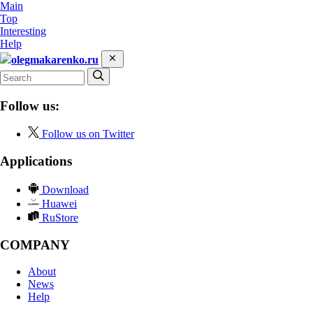
Main
Top
Interesting
Help
olegmakarenko.ru
Follow us:
Follow us on Twitter
Applications
Download
Huawei
RuStore
COMPANY
About
News
Help