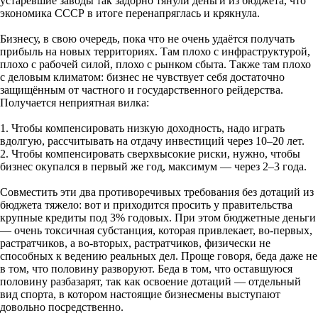
устаревшие заводы так задорно тянули деньги из бюджета, что
экономика СССР в итоге перенапряглась и крякнула.
Бизнесу, в свою очередь, пока что не очень удаётся получать
прибыль на новых территориях. Там плохо с инфраструктурой,
плохо с рабочей силой, плохо с рынком сбыта. Также там плохо
с деловым климатом: бизнес не чувствует себя достаточно
защищённым от частного и государственного рейдерства.
Получается неприятная вилка:
1. Чтобы компенсировать низкую доходность, надо играть
вдолгую, рассчитывать на отдачу инвестиций через 10–20 лет.
2. Чтобы компенсировать сверхвысокие риски, нужно, чтобы
бизнес окупался в первый же год, максимум — через 2–3 года.
Совместить эти два противоречивых требования без дотаций из
бюджета тяжело: вот и приходится просить у правительства
крупные кредиты под 3% годовых. При этом бюджетные деньги
— очень токсичная субстанция, которая привлекает, во-первых,
растратчиков, а во-вторых, растратчиков, физически не
способных к ведению реальных дел. Проще говоря, беда даже не
в том, что половину разворуют. Беда в том, что оставшуюся
половину разбазарят, так как освоение дотаций — отдельный
вид спорта, в котором настоящие бизнесмены выступают
довольно посредственно.