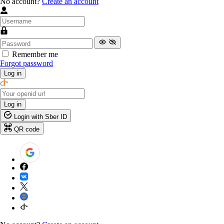
No account?
Create an account
Remember me
Forgot password
Log in
Log in
Login with Sber ID
QR code