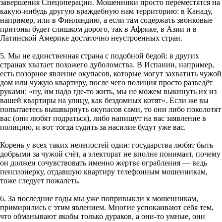
завершения Спецоперации. Мошенники просто переместятся на
какую-нибудь другую враждебную нам территорию: в Канаду,
например, или в Финляндию, а если там содержать звонковые
притоны будет слишком дорого, так в Африке, в Азии и в
Латинской Америке достаточно неустроенных стран.
5. Мы не единственная страна с подобной бедой: в других
странах хватает похожего дуболомства. В Испании, например,
есть позорное явление окупасов, которые могут захватить чужой
дом или чужую квартиру, после чего полиция просто разведёт
руками: «ну, им надо где-то жить, мы не можем выкинуть их из
вашей квартиры на улицу, как бездомных котят». Если же вы
попытаетесь вышвырнуть окупасов сами, то они либо поколотят
вас (они любят подраться), либо напишут на вас заявление в
полицию, и вот тогда судить за насилие будут уже вас.
Корень у всех таких нелепостей один: государства любят быть
добрыми за чужой счёт, а электорат не вполне понимает, почему
он должен сочувствовать именно жертве ограбления — ведь
пенсионерку, отдавшую квартиру телефонным мошенникам,
тоже следует пожалеть.
6. За последние годы мы уже попривыкли к мошенникам,
примирились с этим явлением. Многие успокаивают себя тем,
что обманывают якобы только дураков, а они-то умные, они