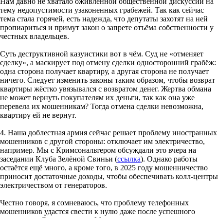
Нам давно не хватало оживлённой общественной дискуссии на
тему недопустимости узаконенных грабежей. Так как сейчас
тема стала горячей, есть надежда, что депутаты захотят на ней
пропиариться и примут закон о запрете отъёма собственности у
честных владельцев.
Суть деструктивной казуистики вот в чём. Суд не «отменяет
сделку», а маскирует под отмену сделки односторонний грабёж:
одна сторона получает квартиру, а другая сторона не получает
ничего. Следует изменить законы таким образом, чтобы возврат
квартиры жёстко увязывался с возвратом денег. Жертва обмана
не может вернуть покупателям их деньги, так как она уже
перевела их мошенникам? Тогда отмена сделки невозможна,
квартиру ей не вернут.
4. Наша доблестная армия сейчас решает проблему иностранных
мошенников с другой стороны: отключает им электричество,
например. Мы с Кримсональтером обсуждали это вчера на
заседании Клуба Зелёной Свиньи (
ссылка
). Однако работы
остаётся ещё много, а кроме того, в 2025 году мошенничество
приносит достаточные доходы, чтобы обеспечивать колл-центры
электричеством от генераторов.
Честно говоря, я сомневаюсь, что проблему телефонных
мошенников удастся свести к нулю даже после успешного