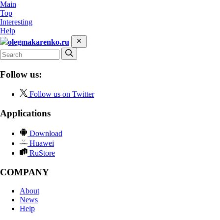
Main
Top
Interesting
Help
olegmakarenko.ru
Follow us:
Follow us on Twitter
Applications
Download
Huawei
RuStore
COMPANY
About
News
Help