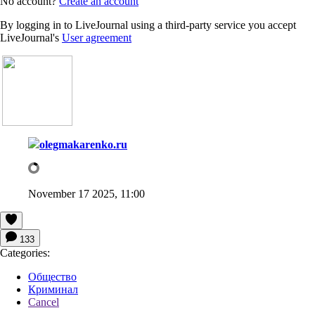
No account?
Create an account
By logging in to LiveJournal using a third-party service you accept
LiveJournal's
User agreement
olegmakarenko.ru
November 17 2025, 11:00
133
Categories:
Общество
Криминал
Cancel