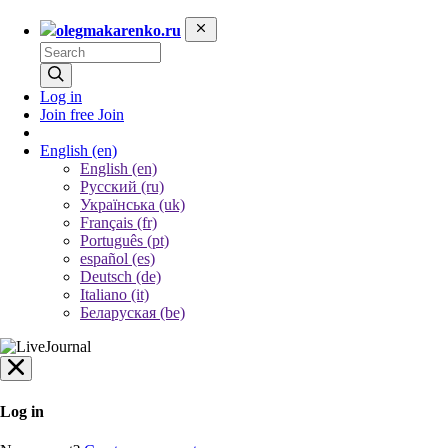
olegmakarenko.ru
Log in
Join free
Join
English
(en)
English (en)
Русский (ru)
Українська (uk)
Français (fr)
Português (pt)
español (es)
Deutsch (de)
Italiano (it)
Беларуская (be)
Log in