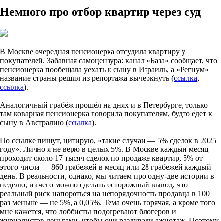
Немного про отбор квартир через суд
В Москве очередная пенсионерка отсудила квартиру у
покупателей. Забавная самоцензура: канал «База» сообщает, что
пенсионерка пообещала уехать к сыну в Израиль, а «Регнум»
название страны решил из репортажа вычеркнуть (
ссылка
,
ссылка
).
Аналогичный грабёж прошёл на днях и в Петербурге, только
там коварная пенсионерка говорила покупателям, будто едет к
сыну в Австралию (
ссылка
).
По ссылке пишут, цитирую, «такие случаи — 5% сделок в 2025
году». Лично я не верю в целых 5%. В Москве каждый месяц
проходит около 17 тысяч сделок по продаже квартир, 5% от
этого числа — 860 грабежей в месяц или 28 грабежей каждый
день. В реальности, однако, мы читаем про одну-две истории в
неделю, из чего можно сделать осторожный вывод, что
реальный риск напороться на непорядочность продавца в 100
раз меньше — не 5%, а 0,05%. Тема очень горячая, а кроме того
мне кажется, что лоббисты подогревают блогеров и
журналистов деньгами, чтобы они раздували ажиотаж. Поэтому