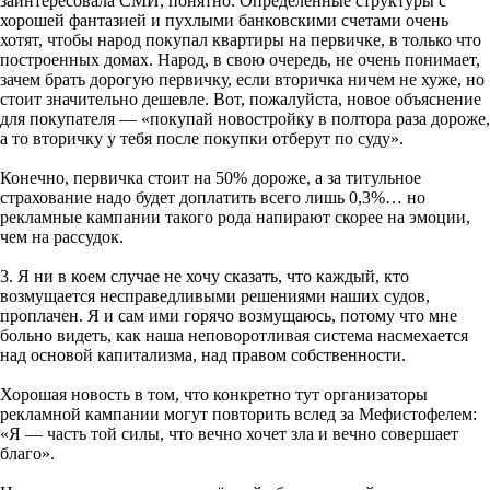
заинтересовала СМИ, понятно. Определённые структуры с
хорошей фантазией и пухлыми банковскими счетами очень
хотят, чтобы народ покупал квартиры на первичке, в только что
построенных домах. Народ, в свою очередь, не очень понимает,
зачем брать дорогую первичку, если вторичка ничем не хуже, но
стоит значительно дешевле. Вот, пожалуйста, новое объяснение
для покупателя — «покупай новостройку в полтора раза дороже,
а то вторичку у тебя после покупки отберут по суду».
Конечно, первичка стоит на 50% дороже, а за титульное
страхование надо будет доплатить всего лишь 0,3%… но
рекламные кампании такого рода напирают скорее на эмоции,
чем на рассудок.
3. Я ни в коем случае не хочу сказать, что каждый, кто
возмущается несправедливыми решениями наших судов,
проплачен. Я и сам ими горячо возмущаюсь, потому что мне
больно видеть, как наша неповоротливая система насмехается
над основой капитализма, над правом собственности.
Хорошая новость в том, что конкретно тут организаторы
рекламной кампании могут повторить вслед за Мефистофелем:
«Я — часть той силы, что вечно хочет зла и вечно совершает
благо».