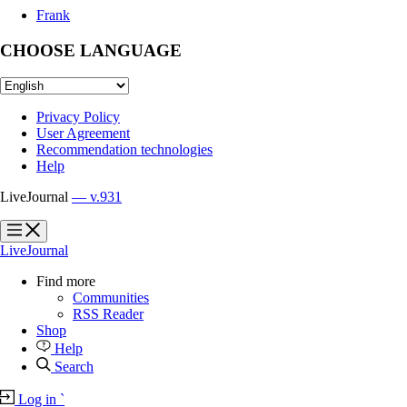
Frank
CHOOSE LANGUAGE
Privacy Policy
User Agreement
Recommendation technologies
Help
LiveJournal
— v.931
?
?
LiveJournal
Find more
Communities
RSS Reader
Shop
Help
Search
Log in
`