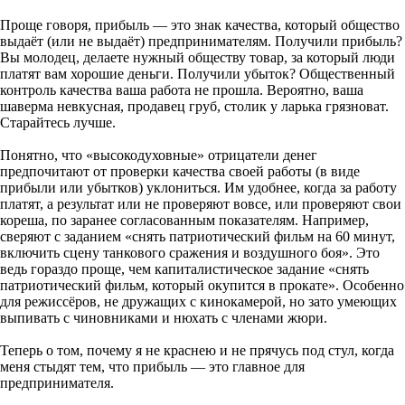
Проще говоря, прибыль — это знак качества, который общество
выдаёт (или не выдаёт) предпринимателям. Получили прибыль?
Вы молодец, делаете нужный обществу товар, за который люди
платят вам хорошие деньги. Получили убыток? Общественный
контроль качества ваша работа не прошла. Вероятно, ваша
шаверма невкусная, продавец груб, столик у ларька грязноват.
Старайтесь лучше.
Понятно, что «высокодуховные» отрицатели денег
предпочитают от проверки качества своей работы (в виде
прибыли или убытков) уклониться. Им удобнее, когда за работу
платят, а результат или не проверяют вовсе, или проверяют свои
кореша, по заранее согласованным показателям. Например,
сверяют с заданием «снять патриотический фильм на 60 минут,
включить сцену танкового сражения и воздушного боя». Это
ведь гораздо проще, чем капиталистическое задание «снять
патриотический фильм, который окупится в прокате». Особенно
для режиссёров, не дружащих с кинокамерой, но зато умеющих
выпивать с чиновниками и нюхать с членами жюри.
Теперь о том, почему я не краснею и не прячусь под стул, когда
меня стыдят тем, что прибыль — это главное для
предпринимателя.