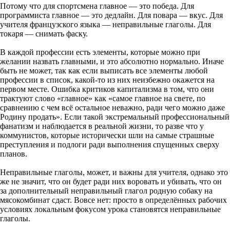
Потому что для спортсмена главное — это победа. Для
программиста главное — это дедлайн. Для повара — вкус. Для
учителя французского языка — неправильные глаголы. Для
токаря — снимать фаску.
В каждой профессии есть элементы, которые можно при
желании назвать главными, и это абсолютно нормально. Иначе
быть не может, так как если выписать все элементы любой
профессии в список, какой-то из них неизбежно окажется на
первом месте. Ошибка критиков капитализма в том, что они
трактуют слово «главное» как «самое главное на свете, по
сравнению с чем всё остальное неважно, ради чего можно даже
Родину продать». Если такой экстремальный профессиональный
фанатизм и наблюдается в реальной жизни, то разве что у
коммунистов, которые исторически шли на самые страшные
преступления и подлоги ради выполнения спущенных сверху
планов.
Неправильные глаголы, может, и важны для учителя, однако это
же не значит, что он будет ради них воровать и убивать, что он
за дополнительный неправильный глагол родную собаку на
мясокомбинат сдаст. Вовсе нет: просто в определённых рабочих
условиях локальным фокусом урока становятся неправильные
глаголы.