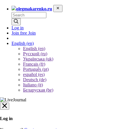
olegmakarenko.ru
Log in
Join free
Join
English
(en)
English (en)
Русский (ru)
Українська (uk)
Français (fr)
Português (pt)
español (es)
Deutsch (de)
Italiano (it)
Беларуская (be)
Log in