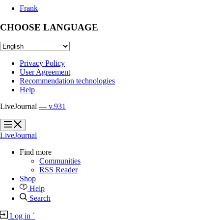
Frank
CHOOSE LANGUAGE
Privacy Policy
User Agreement
Recommendation technologies
Help
LiveJournal
— v.931
?
?
LiveJournal
Find more
Communities
RSS Reader
Shop
Help
Search
Log in
`