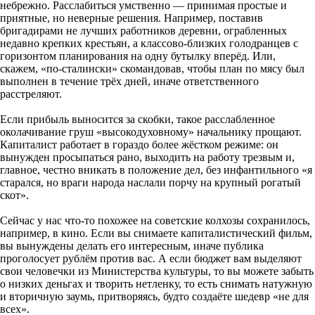
небрежно. Расслабиться умственно — принимая простые и
приятные, но неверные решения. Например, поставив
бригадирами не лучших работников деревни, ограбленных
недавно крепких крестьян, а классово-близких голодранцев с
горизонтом планирования на одну бутылку вперёд. Или,
скажем, «по-сталински» скомандовав, чтобы план по мясу был
выполнен в течение трёх дней, иначе ответственного
расстреляют.
Если прибыль выносится за скобки, такое расслабленное
околачивание груш «высокодуховному» начальнику прощают.
Капиталист работает в гораздо более жёстком режиме: он
вынужден просыпаться рано, выходить на работу трезвым и,
главное, честно вникать в положение дел, без инфантильного «я
старался, но враги народа наслали порчу на крупный рогатый
скот».
Сейчас у нас что-то похожее на советские колхозы сохранилось,
например, в кино. Если вы снимаете капиталистический фильм,
вы вынуждены делать его интересным, иначе публика
проголосует рублём против вас. А если бюджет вам выделяют
свои человечки из Министерства культуры, то вы можете забыть
о низких деньгах и творить нетленку, то есть снимать натужную
и вторичную заумь, притворяясь, будто создаёте шедевр «не для
всех».