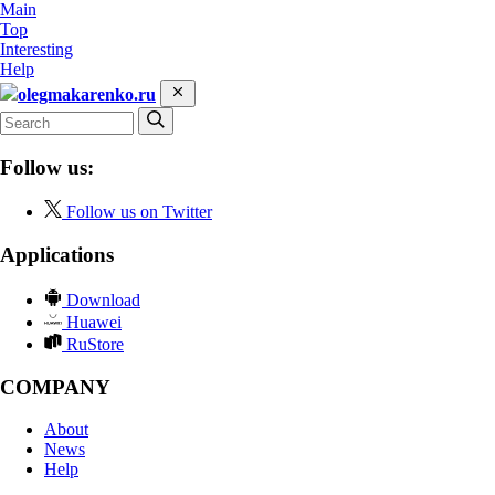
Main
Top
Interesting
Help
olegmakarenko.ru
Follow us:
Follow us on Twitter
Applications
Download
Huawei
RuStore
COMPANY
About
News
Help