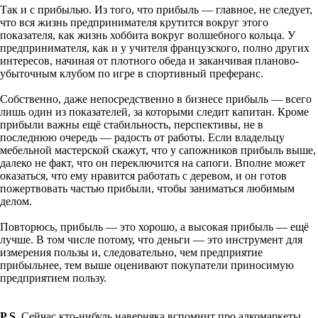
Так и с прибылью. Из того, что прибыль — главное, не следует,
что вся жизнь предпринимателя крутится вокруг этого
показателя, как жизнь хоббита вокруг волшебного кольца. У
предпринимателя, как и у учителя французского, полно других
интересов, начиная от плотного обеда и заканчивая планово-
убыточным клубом по игре в спортивный преферанс.
Собственно, даже непосредственно в бизнесе прибыль — всего
лишь один из показателей, за которыми следит капитан. Кроме
прибыли важны ещё стабильность, перспективы, не в
последнюю очередь — радость от работы. Если владельцу
мебельной мастерской скажут, что у сапожников прибыль выше,
далеко не факт, что он переключится на сапоги. Вполне может
оказаться, что ему нравится работать с деревом, и он готов
пожертвовать частью прибыли, чтобы заниматься любимым
делом.
Повторюсь, прибыль — это хорошо, а высокая прибыль — ещё
лучше. В том числе потому, что деньги — это инструмент для
измерения пользы и, следовательно, чем предприятие
прибыльнее, тем выше оценивают покупатели приносимую
предприятием пользу.
P.S.
Сейчас кто-нибудь наверняка вспомнит про алкомаркеты,