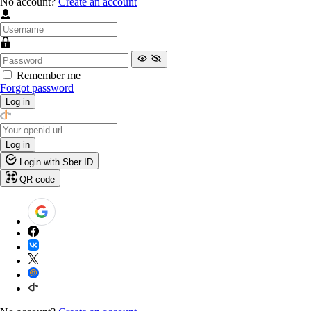
No account?
Create an account
Remember me
Forgot password
Log in
Log in
Login with Sber ID
QR code