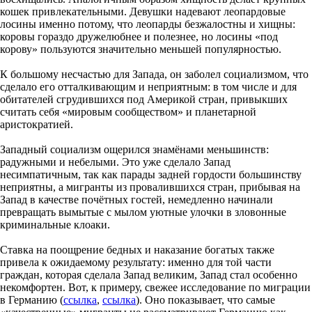
кошек привлекательными. Девушки надевают леопардовые
лосины именно потому, что леопарды безжалостны и хищны:
коровы гораздо дружелюбнее и полезнее, но лосины «под
корову» пользуются значительно меньшей популярностью.
К большому несчастью для Запада, он заболел социализмом, что
сделало его отталкивающим и неприятным: в том числе и для
обитателей сгрудившихся под Америкой стран, привыкших
считать себя «мировым сообществом» и планетарной
аристократией.
Западный социализм ощерился знамёнами меньшинств:
радужными и небелыми. Это уже сделало Запад
несимпатичным, так как парады задней гордости большинству
неприятны, а мигранты из провалившихся стран, прибывая на
Запад в качестве почётных гостей, немедленно начинали
превращать вымытые с мылом уютные улочки в зловонные
криминальные клоаки.
Ставка на поощрение бедных и наказание богатых также
привела к ожидаемому результату: именно для той части
граждан, которая сделала Запад великим, Запад стал особенно
некомфортен. Вот, к примеру, свежее исследование по миграции
в Германию (
ссылка
,
ссылка
). Оно показывает, что самые