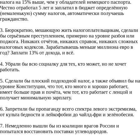
налога на 15% выше, чем у обладателей немецкого паспорта.
Честно отработал 5 лет и заплатил в бюджет определённую
(немаленькую) сумму налогов, автоматически получаешь
гражданство.
3. Бюрократию, мешающую жить налогоплательщикам, сделали
бы серьёзным преступлением, примерно на уровне разбоя или
поджога. Никаких отчётов, никаких справок, никаких сложных
налоговых кодексов. Зарабатываешь меньше миллиона евро в
год? Заплати 13% от дохода, и всё.
4. Убрали бы всю социалку для тех, кто может, но не хочет
работать.
5. Сделали бы плоский подоходной налог, а также объявил бы на
уровне Конституции, что тот, кто много и хорошо работает,
имеет больше прав и почёта, чем тот, кто работает с ленцой и
получает минимальную зарплату.
6. Запретили бы пропаганду всего спектра левого экстремизма,
от культа бедности и лейкофобии до чайлд-фри и зелёнобесия.
7. Немедленно вышли бы из коалиции врагов России и
попытался восстановить поставки углеводородов.