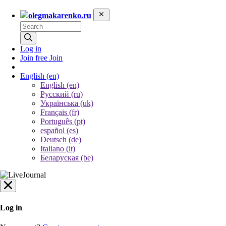
olegmakarenko.ru
Log in
Join free
Join
English
(en)
English (en)
Русский (ru)
Українська (uk)
Français (fr)
Português (pt)
español (es)
Deutsch (de)
Italiano (it)
Беларуская (be)
Log in