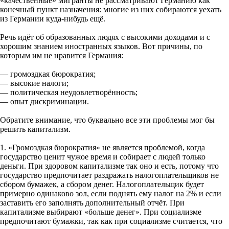
«качественные» мигранты не рассматривают Германию как
конечный пункт назначения: многие из них собираются уехать
из Германии куда-нибудь ещё.
Речь идёт об образованных людях с высокими доходами и с
хорошим знанием иностранных языков. Вот причины, по
которым им не нравится Германия:
— громоздкая бюрократия;
— высокие налоги;
— политическая неудовлетворённость;
— опыт дискриминации.
Обратите внимание, что буквально все эти проблемы мог бы
решить капитализм.
1. «Громоздкая бюрократия» не является проблемой, когда
государство ценит чужое время и собирает с людей только
деньги. При здоровом капитализме так оно и есть, потому что
государство предпочитает раздражать налогоплательщиков не
сбором бумажек, а сбором денег. Налогоплательщик будет
примерно одинаково зол, если поднять ему налог на 2% и если
заставить его заполнять дополнительный отчёт. При
капитализме выбирают «больше денег». При социализме
предпочитают бумажки, так как при социализме считается, что