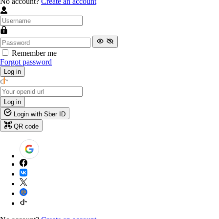
No account?
Create an account
Remember me
Forgot password
Log in
Log in
Login with Sber ID
QR code