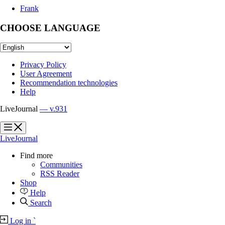
Frank
CHOOSE LANGUAGE
Privacy Policy
User Agreement
Recommendation technologies
Help
LiveJournal
— v.931
?
?
LiveJournal
Find more
Communities
RSS Reader
Shop
Help
Search
Log in
`