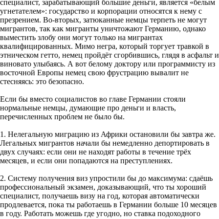
специалист, зарабатывающий большие деньги, является «белым
угнетателем»: государство и корпорации относятся к нему с
презрением. Во-вторых, затюканные немцы терпеть не могут
мигрантов, так как мигранты уничтожают Германию, однако
выместить злобу они могут только на мигрантах
квалифицированных. Мимо негра, который торгует травкой в
этническом гетто, немец пройдёт сгорбившись, глядя в асфальт и
виновато улыбаясь. А вот белому доктору или программисту из
восточной Европы немец свою фрустрацию вывалит не
стесняясь: это безопасно.
Если бы вместо социалистов во главе Германии стояли
нормальные немцы, думающие про деньги и власть,
перечисленных проблем не было бы.
1. Нелегальную миграцию из Африки остановили бы завтра же.
Легальных мигрантов начали бы немедленно депортировать в
двух случаях: если они не находят работы в течение трёх
месяцев, и если они попадаются на преступлениях.
2. Систему получения виз упростили бы до максимума: сдаёшь
профессиональный экзамен, доказывающий, что ты хороший
специалист, получаешь визу на год, которая автоматически
продлевается, пока ты работаешь в Германии больше 10 месяцев
в году. Работать можешь где угодно, но ставка подоходного