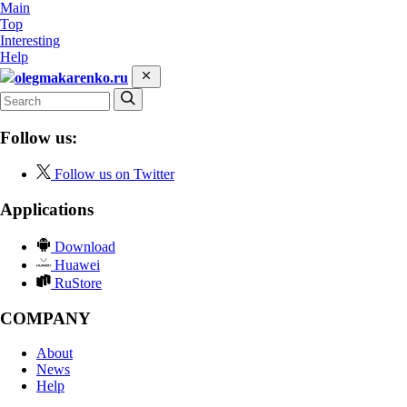
Main
Top
Interesting
Help
olegmakarenko.ru
Follow us:
Follow us on Twitter
Applications
Download
Huawei
RuStore
COMPANY
About
News
Help