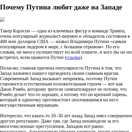
Почему Путина любят даже на Западе
Такер Карлсон — одна из ключевых фигур в команде Трампа,
очень популярный журналист-шоумен и обладатель состояния в
400 млн долларов США — назвал Владимира Путина «самым
популярным лидером в мире, с большим отрывом». По его
словам, он много путешествует по всей планете, и кого бы он ни
встретил, всем нравится Путин (
ссылка
).
Полагаю, главная причина популярности Путина в том, что
Запад назначил нашего президента своим главным врагом.
Современный Запад вызывает неприязнь, поэтому Путин
становится естественным положительным героем — вот как
Джон Рэмбо, которому зрители симпатизируют не потому, что
Рэмбо делает что-то хорошее, а потому что он крепкий парень,
который в одиночку противостоит ополчившимся на него
могущественным мерзавцам.
Интересно, что каких-то 20–30 лет назад Запад имел совершенно
другую репутацию. Даже там, где Запад ненавидели за его
многочисленные преступления, Западом всё равно
восхищались. Аналогичным образом хищность делает крупных