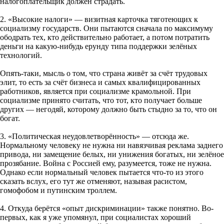
налогоплательщик должен страдать.
2. «Высокие налоги» — визитная карточка тяготеющих к
социализму государств. Они пытаются сначала по максимуму
ободрать тех, кто действительно работает, а потом потратить
деньги на какую-нибудь ерунду типа поддержки зелёных
технологий.
Опять-таки, мысль о том, что страна живёт за счёт трудовых
элит, то есть за счёт бизнеса и самых квалифицированных
работников, является при социализме крамольной. При
социализме принято считать, что тот, кто получает больше
других — негодяй, которому должно быть стыдно за то, что он
богат.
3. «Политическая неудовлетворённость» — отсюда же.
Нормальному человеку не нужна ни навязчивая реклама заднего
привода, ни замещение белых, ни унижения богатых, ни зелёное
прозябание. Война с Россией ему, разумеется, тоже не нужна.
Однако если нормальный человек пытается что-то из этого
сказать вслух, его тут же отменяют, называя расистом,
гомофобом и путинским троллем.
4. Откуда берётся «опыт дискриминации» также понятно. Во-
первых, как я уже упомянул, при социалистах хороший