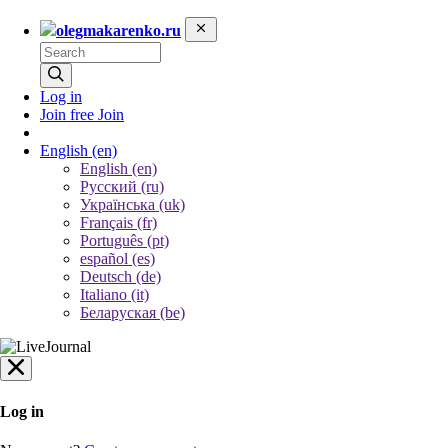
olegmakarenko.ru
Log in
Join free
Join
English
(en)
English (en)
Русский (ru)
Українська (uk)
Français (fr)
Português (pt)
español (es)
Deutsch (de)
Italiano (it)
Беларуская (be)
Log in