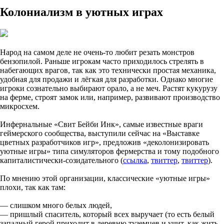
Колониализм в уютных играх
Народ на самом деле не очень-то любит резать монстров
бензопилой. Раньше игрокам часто приходилось стрелять в
набегающих врагов, так как это технически простая механика,
удобная для продажи и лёгкая для разработки. Однако многие
игроки сознательно выбирают орало, а не меч. Растят кукурузу
на ферме, строят замок или, например, развивают производство
микросхем.
Инфернальные «Свит Бейби Инк», самые известные враги
геймерского сообщества, выступили сейчас на «Выставке
цветных разработчиков игр», предложив «деколонизировать
уютные игры» типа симуляторов фермерства и тому подобного
капиталистически-созидательного (
ссылка
,
твиттер
,
твиттер
).
По мнению этой организации, классические «уютные игры»
плохи, так как там:
— слишком много белых людей,
— пришлый спаситель, который всех выручает (то есть белый
западный герой приходит в деревню туземцев и учит, как жить