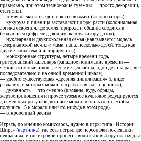
правильно, при этом темнокожие туземцы — просто декорации,
статисты),
— земля «лежит» и ждёт, пока её возьмут (колонизаторы),
— кукуруза и пшеница заставляют цифры расти (колониальная
логика освоения, где земля, природа и община сводятся к
бездушным цифрами, дающим эксплуататору доход),
— нуклеарная и двухпоколенная семья (навязывается модель
«американской мечты»: мама, папа, несколько детей, тогда как
другие типы семей игнорируются),
— монохронные структуры, четыре времени года,
григорианский календарь (западное понимание времени —
чёткие суточные циклы, жёсткие дедлайны, одно дело за раз, всё
последовательно и на одной временной шкале),
— удобно существующая «древняя цивилизация» (в виде
развалин, в которых можно награбить всякого ценного),
— духовность — это смешно (шаманы, вуду, обряды,
жертвоприношения и прочее туземное культовое редуцируются
до смешных ритуалов, которые можно использовать, чтобы
получить +5 к морали или что-нибудь в этом роде),
— откровенный расизм.
Играть, по мнению комиссаров, нужно в игры типа «Истории
Шира» (
картинка
), где есть негры, где персонажи по-левацки
некрасивы, и где игровой процесс сводится к выбору платья для