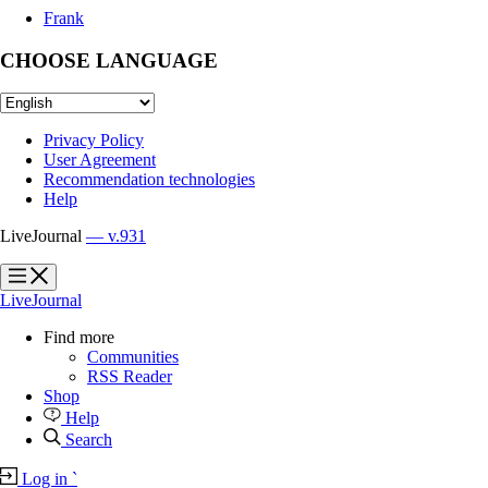
Frank
CHOOSE LANGUAGE
Privacy Policy
User Agreement
Recommendation technologies
Help
LiveJournal
— v.931
?
?
LiveJournal
Find more
Communities
RSS Reader
Shop
Help
Search
Log in
`