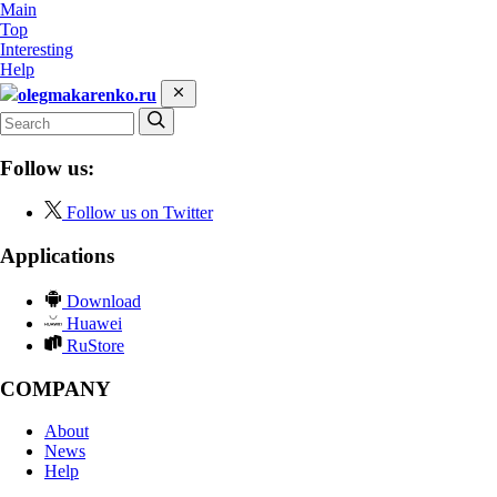
Main
Top
Interesting
Help
olegmakarenko.ru
Follow us:
Follow us on Twitter
Applications
Download
Huawei
RuStore
COMPANY
About
News
Help