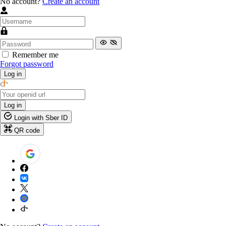
No account?
Create an account
Remember me
Forgot password
Log in
Log in
Login with Sber ID
QR code