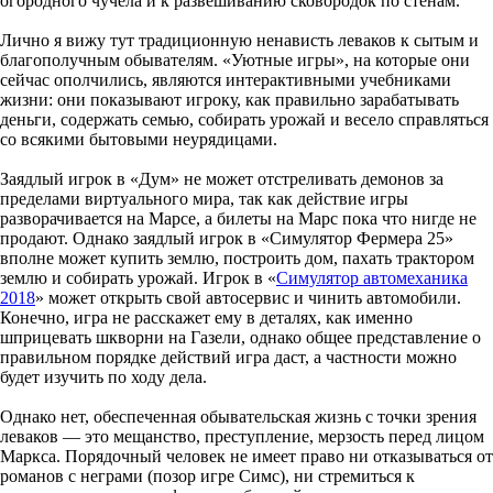
огородного чучела и к развешиванию сковородок по стенам.
Лично я вижу тут традиционную ненависть леваков к сытым и
благополучным обывателям. «Уютные игры», на которые они
сейчас ополчились, являются интерактивными учебниками
жизни: они показывают игроку, как правильно зарабатывать
деньги, содержать семью, собирать урожай и весело справляться
со всякими бытовыми неурядицами.
Заядлый игрок в «Дум» не может отстреливать демонов за
пределами виртуального мира, так как действие игры
разворачивается на Марсе, а билеты на Марс пока что нигде не
продают. Однако заядлый игрок в «Симулятор Фермера 25»
вполне может купить землю, построить дом, пахать трактором
землю и собирать урожай. Игрок в «
Симулятор автомеханика
2018
» может открыть свой автосервис и чинить автомобили.
Конечно, игра не расскажет ему в деталях, как именно
шприцевать шкворни на Газели, однако общее представление о
правильном порядке действий игра даст, а частности можно
будет изучить по ходу дела.
Однако нет, обеспеченная обывательская жизнь с точки зрения
леваков — это мещанство, преступление, мерзость перед лицом
Маркса. Порядочный человек не имеет право ни отказываться от
романов с неграми (позор игре Симс), ни стремиться к