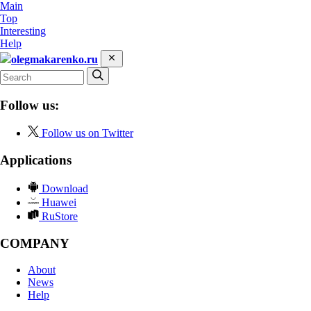
Main
Top
Interesting
Help
olegmakarenko.ru
Follow us:
Follow us on Twitter
Applications
Download
Huawei
RuStore
COMPANY
About
News
Help