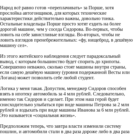
Народ всё равно готов «переплачивать» за Порше, хотя
прослойка автогонщиков, для которых технические
характеристики действительно важны, довольно тонка.
Остальные владельцы Порше просто хотят ездить на более
дорогой машине, чем у соседа Сидорова. Во-первых, чтобы
ловить на себе завистливые взгляды. Во-вторых, чтобы не
ловить взглядов пренебрежительных: «фу, нищеброд, в дешёвую
машину сел».
Из этого житейского наблюдения следует парадоксальный
вывод, с которым большинство будет спорить до хрипоты.
Совершенно неважно, сколько стоят машины внутри страны,
если самую дешёвую машину (уровня подержанной Весты или
Логана) может позволить себе любой студент.
Логика у меня такая. Допустим, менеджер Сидоров способен
взять в ипотеку автомобиль за 4 млн рублей. Следовательно,
именно так Сидоров и сделает. При этом наш герой будет
снисходительно улыбаться при виде машины Петрова за 2 млн
рублей и вздыхать при виде машины Иванова за 6 млн рублей.
Это называется «социальная жизнь».
Предположим теперь, что завтра власти изменили систему
пошлин, и автомобили стали в два раза дороже либо в два раза