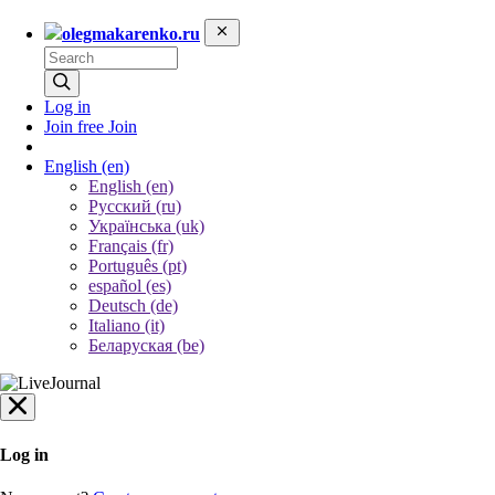
olegmakarenko.ru
Log in
Join free
Join
English
(en)
English (en)
Русский (ru)
Українська (uk)
Français (fr)
Português (pt)
español (es)
Deutsch (de)
Italiano (it)
Беларуская (be)
Log in