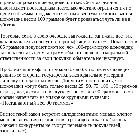
шринкфлировать шоколадные плитки. Сети магазинов
выставляют поставщикам настолько жёсткие ограничения по
цене и объёмам продаж, что честный вес туда не вписывается:
шоколадка весом 100 граммов будет продаваться чуть ли не в
убыток.
Торговые сети, в свою очередь, вынуждены занижать вес, так
как покупатель голосует за шринкфляцию рублём. Шоколадку в
85 граммов покупают охотнее, чем 100-граммовую шоколадку,
так как считать цену за грамм обывателю лень, а моральной
ответственности за свои покупки обыватель не чувствует.
Проблему шринкфляции можно было бы по щелчку пальцев
решить со стороны государства, законодательно утвердив
линейку стандартных весов. Допустим, постановить, что
шоколадки могут быть только весом 25, 50, 75, 100, 150 граммов
и так далее, а если кто выпускает шоколад в 90 граммов, то он
обязан напечатать на упаковке крупными буквами:
«Нестандартный вес, 90 граммов».
Бизнес такой закон встретит аплодисментами: меньше хлопот,
меньше ворчания от клиентов, а расходов никаких (так как
ловкачи-конкуренты не смогут переманить покупателей,
занизив вес).