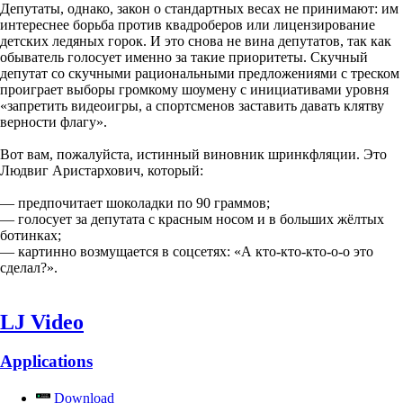
Депутаты, однако, закон о стандартных весах не принимают: им
интереснее борьба против квадроберов или лицензирование
детских ледяных горок. И это снова не вина депутатов, так как
обыватель голосует именно за такие приоритеты. Скучный
депутат со скучными рациональными предложениями с треском
проиграет выборы громкому шоумену с инициативами уровня
«запретить видеоигры, а спортсменов заставить давать клятву
верности флагу».
Вот вам, пожалуйста, истинный виновник шринкфляции. Это
Людвиг Аристархович, который:
— предпочитает шоколадки по 90 граммов;
— голосует за депутата с красным носом и в больших жёлтых
ботинках;
— картинно возмущается в соцсетях: «А кто-кто-кто-о-о это
сделал?».
LJ Video
Applications
Download