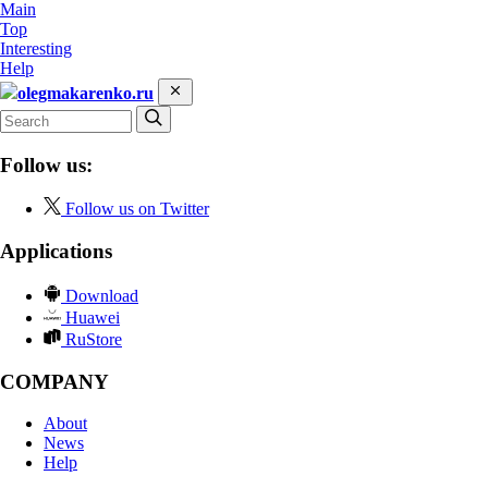
Main
Top
Interesting
Help
olegmakarenko.ru
Follow us:
Follow us on Twitter
Applications
Download
Huawei
RuStore
COMPANY
About
News
Help