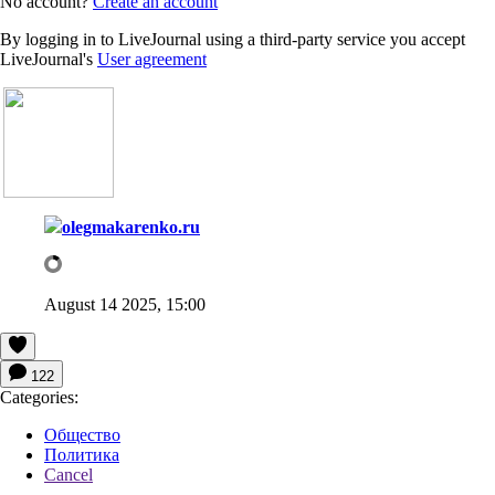
No account?
Create an account
By logging in to LiveJournal using a third-party service you accept
LiveJournal's
User agreement
olegmakarenko.ru
August 14 2025, 15:00
122
Categories:
Общество
Политика
Cancel