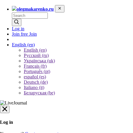
olegmakarenko.ru
Log in
Join free
Join
English
(en)
English (en)
Русский (ru)
Українська (uk)
Français (fr)
Português (pt)
español (es)
Deutsch (de)
Italiano (it)
Беларуская (be)
Log in