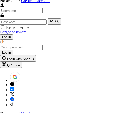
No account?
Create an account
Remember me
Forgot password
Log in
Log in
Login with Sber ID
QR code