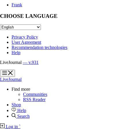
Frank
CHOOSE LANGUAGE
Privacy Policy
User Agreement
Recommendation technologies
Help
LiveJournal
— v.931
?
?
LiveJournal
Find more
Communities
RSS Reader
Shop
Help
Search
Log in
`